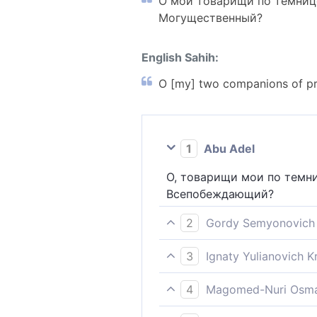
О мои товарищи по темнице
Могущественный?
English Sahih:
O [my] two companions of pris
1
Abu Adel
О, товарищи мои по темни
Всепобеждающий?
2
Gordy Semyonovich 
О мои темничные товарищ
3
Ignaty Yulianovich 
О товарищи по темнице! Р
4
Magomed-Nuri Osma