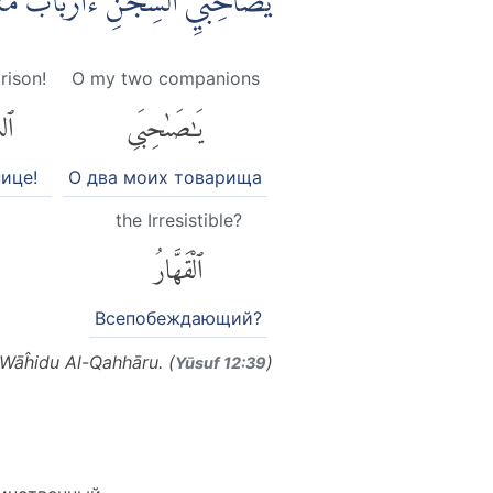
يٰصَاحِبَيِ السِّجْنِ ءَاَرْبَابٌ مُتَفَ
rison!
O my two companions
يَٰصَىٰحِبَىِ
ٱلس
ице!
О два моих товарища
the Irresistible?
ٱلْقَهَّارُ
Всепобеждающий?
-Wāĥidu Al-Qahhāru. (
)
Yūsuf 12:39