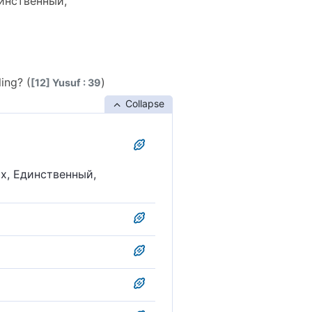
инственный,
ing? (
)
[12] Yusuf : 39
Collapse
х, Единственный,
 могущественный Бог?
й?