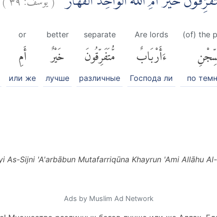
رِّقُوْنَ خَيْرٌ اَمِ اللّٰهُ الْوَاحِدُ الْقَهَّارُۗ
or
better
separate
Are lords
(of) the p
ِّجْنِ
ءَأَرْبَابٌ
مُّتَفَرِّقُونَ
خَيْرٌ
أَمِ
или же
лучше
различные
Господа ли
по темн
i As-Sijni 'A'arbābun Mutafarriqūna Khayrun 'Ami Allāhu Al
Ads by Muslim Ad Network