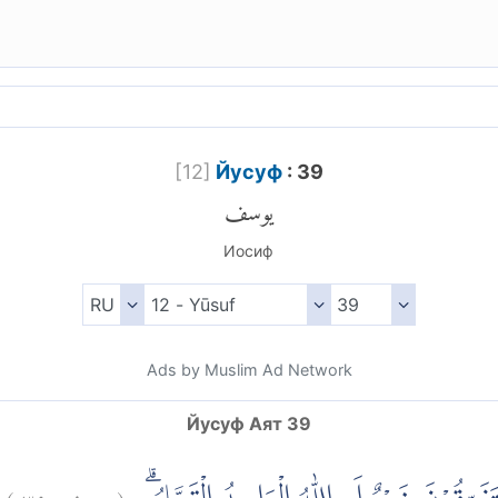
[
12
]
Йусуф
: 39
يوسف
Иосиф
Ads by Muslim Ad Network
Йусуф Аят 39
)
٣٩
يوسف:
(