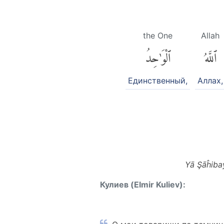
the One
Allah
ٱللَّهُ
ٱلْوَٰحِدُ
Единственный,
Аллах,
Yā Şāĥibay
Кулиев (Elmir Kuliev):