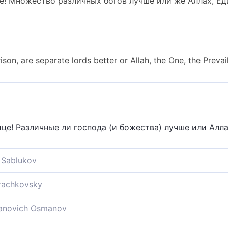
! Множество различных богов лучше или же Аллах, Ед
on, are separate lords better or Allah, the One, the Prevail
це! Различные ли господа (и божества) лучше или Алла
Sablukov
и! Многие ли властелины стоят больше, или единый и
Krachkovsky
азличные ли господа лучше или Аллах, единый, могучи
novich Osmanov