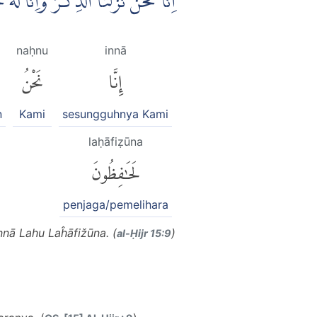
اِنَّا نَحْنُ نَزَّلْنَا الذِّكْرَ وَاِنَّا ل
naḥnu
innā
إِنَّا
نَحْنُ
n
Kami
sesungguhnya Kami
laḥāfiẓūna
لَحَٰفِظُونَ
penjaga/pemelihara
nā Lahu Laĥāfižūna. (
)
al-Ḥijr 15:9