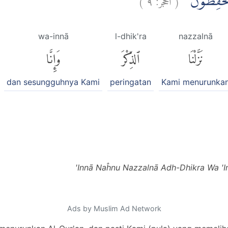
َهٗ لَحٰفِظُوْنَ
wa-innā
l-dhik'ra
nazzalnā
نَزَّلْنَا
ٱلذِّكْرَ
وَإِنَّا
dan sesungguhnya Kami
peringatan
Kami menurunka
'Innā Naĥnu Nazzalnā Adh-Dhikra Wa 'In
Ads by Muslim Ad Network