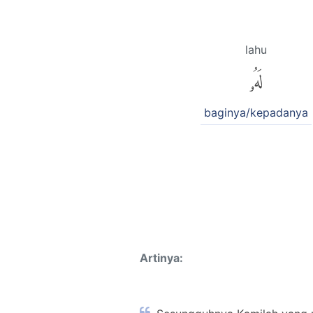
lahu
لَهُۥ
baginya/kepadanya
Artinya: