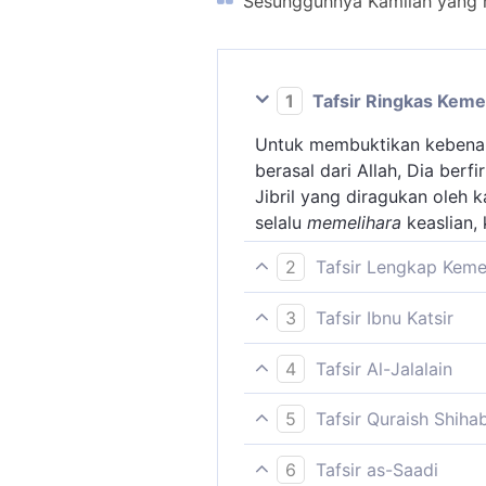
Sesungguhnya Kamilah yang m
1
Tafsir Ringkas Kem
Untuk membuktikan kebena
berasal dari Allah, Dia berfi
Jibril yang diragukan oleh k
selalu
memelihara
keaslian,
2
Tafsir Lengkap Kem
Ayat ini merupakan peringa
3
Tafsir Ibnu Katsir
Qur'an itu diturunkan All
Tafsir ayat ini tidak ditera
ini hai orang-orang kafir 
4
Tafsir Al-Jalalain
yang telah Kami utus untu
(Sesungguhnya Kamilah) laf
tidak akan mempengaruhi se
5
Tafsir Quraish Shiha
atau sebagai fashl (yang m
menurunkannya. Kamu menud
Dan sesungguhnya, agar dak
dari penggantian, perubah
yang memelihara Al-Qur'an
6
Tafsir as-Saadi