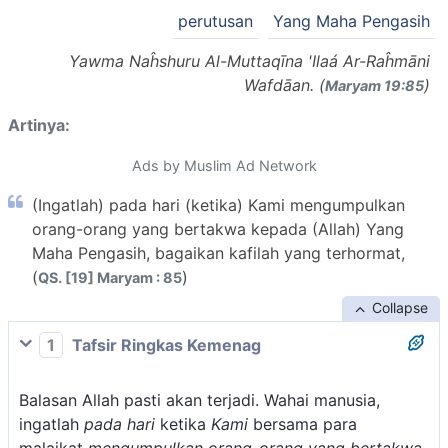
perutusan
Yang Maha Pengasih
Yawma Naĥshuru Al-Muttaqīna 'Ilaá Ar-Raĥmāni
Wafdāan. (
)
Maryam 19:85
Artinya:
Ads by Muslim Ad Network
(Ingatlah) pada hari (ketika) Kami mengumpulkan
orang-orang yang bertakwa kepada (Allah) Yang
Maha Pengasih, bagaikan kafilah yang terhormat,
(
)
QS. [19] Maryam : 85
Collapse
1
Tafsir Ringkas Kemenag
Balasan Allah pasti akan terjadi. Wahai manusia,
ingatlah
pada hari
ketika
Kami
bersama para