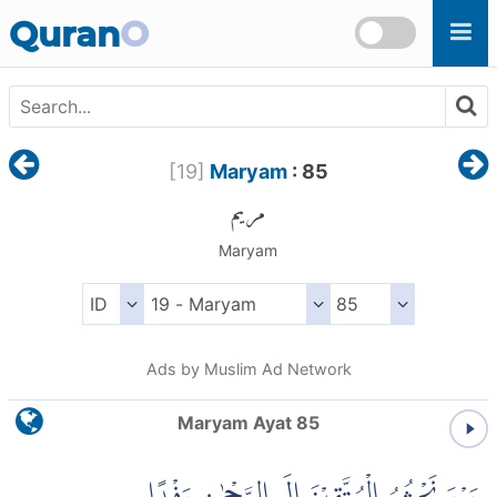
Skip to main content
Quran
O
[
19
]
Maryam
: 85
مريم
Maryam
Ads by Muslim Ad Network
Maryam Ayat 85