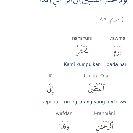
يَوْمَ نَحْشُرُ الْمُتَّقِيْنَ اِلَى الرَّحْمٰنِ وَفْدًا
)
٨٥
مريم:
(
naḥshuru
yawma
يَوْمَ
نَحْشُرُ
Kami kumpulkan
pada hari
ilā
l-mutaqīna
ٱلْمُتَّقِينَ
إِلَى
kepada
orang-orang yang bertakwa
wafdan
l-raḥmāni
ٱلرَّحْمَٰنِ
وَفْدًا