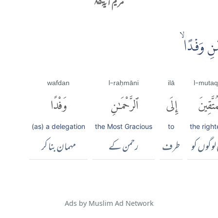
مریم آية ۸۵
ٰنِ وَفْدًا ۙ
wafdan
l-raḥmāni
ilā
l-mutaq
ُتَّقِينَ
إِلَى
ٱلرَّحْمَٰنِ
وَفْدًا
(as) a delegation
the Most Gracious
to
the righ
لوگوں کو
طرف
رحمن کے
مہمان بنا کر
Ads by Muslim Ad Network