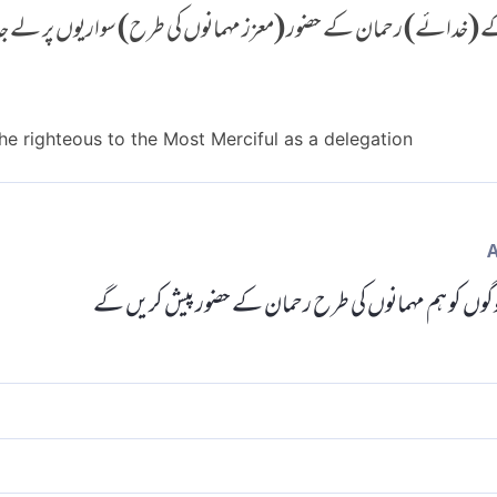
کے (خدائے) رحمان کے حضور (معزز مہمانوں کی طرح) سواریوں پر لے 
he righteous to the Most Merciful as a delegation
گوں کو ہم مہمانوں کی طرح رحمان کے حضور پیش کریں گے
کی طرف لے جائیں گے مہمان بناکر