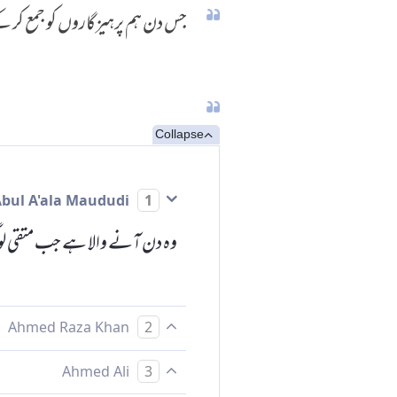
جس دن ہم پرہیزگاروں کو جمع کر 
Collapse
Abul A'ala Maududi
1
وہ دن آنے والا ہے جب متقی لو
Ahmed Raza Khan
2
جس دن ہم پرہیزگاروں کو رحمن 
Ahmed Ali
3