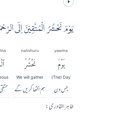
يَوْمَ نَحْشُرُ الْمُتَّقِيْنَ اِلَى الرَّحْم
īna
naḥshuru
yawma
يَوْمَ
نَحْشُرُ
ٱلْم
teous
We will gather
(The) Day
جس دن
ہم اکٹھا کریں گے
متقی 
طاہر القادری: