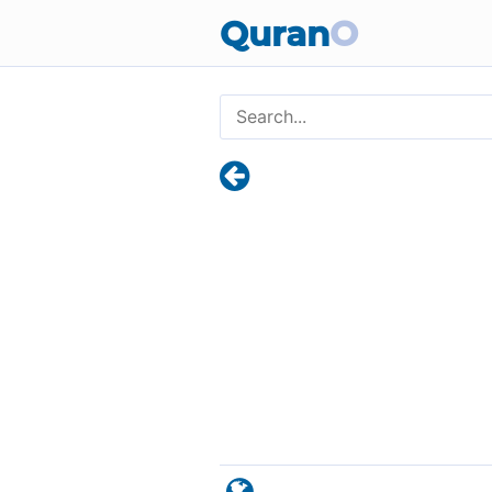
Quran
O