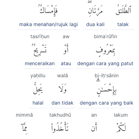
ٱلطَّلَٰقُ
مَرَّتَانِۖ
فَإِمْسَاكٌۢ
maka menahan/rujuk lagi
dua kali
talak
tasrīḥun
aw
bimaʿrūfin
بِمَعْرُوفٍ
أَوْ
تَسْرِيحٌۢ
menceraikan
atau
dengan cara yang patut
yaḥillu
walā
bi-iḥ'sānin
بِإِحْسَٰنٍۗ
وَلَا
يَحِلُّ
halal
dan tidak
dengan cara yang baik
mimmā
takhudhū
an
lakum
لَكُمْ
أَن
تَأْخُذُوا۟
مِمَّآ