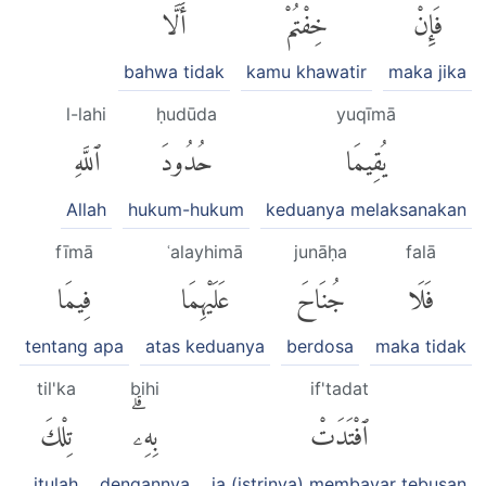
فَإِنْ
خِفْتُمْ
أَلَّا
bahwa tidak
kamu khawatir
maka jika
l-lahi
ḥudūda
yuqīmā
يُقِيمَا
حُدُودَ
ٱللَّهِ
Allah
hukum-hukum
keduanya melaksanakan
fīmā
ʿalayhimā
junāḥa
falā
فَلَا
جُنَاحَ
عَلَيْهِمَا
فِيمَا
tentang apa
atas keduanya
berdosa
maka tidak
til'ka
bihi
if'tadat
ٱفْتَدَتْ
بِهِۦۗ
تِلْكَ
itulah
dengannya
ia (istrinya) membayar tebusan