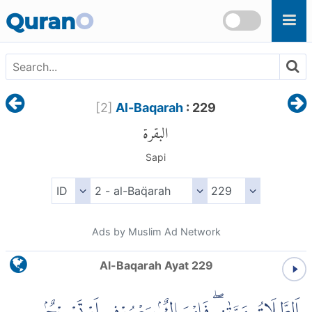
Skip to main content
Quran
O
[
2
]
Al-Baqarah
: 229
البقرة
Sapi
Ads by Muslim Ad Network
Al-Baqarah Ayat 229