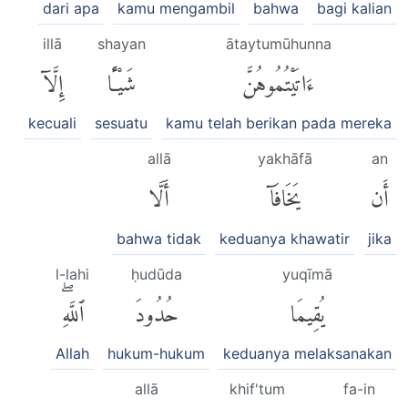
dari apa
kamu mengambil
bahwa
bagi kalian
illā
shayan
ātaytumūhunna
ءَاتَيْتُمُوهُنَّ
شَيْـًٔا
إِلَّآ
kecuali
sesuatu
kamu telah berikan pada mereka
allā
yakhāfā
an
أَن
يَخَافَآ
أَلَّا
bahwa tidak
keduanya khawatir
jika
l-lahi
ḥudūda
yuqīmā
يُقِيمَا
حُدُودَ
ٱللَّهِۖ
Allah
hukum-hukum
keduanya melaksanakan
allā
khif'tum
fa-in