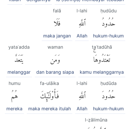
falā
l-lahi
ḥudūdu
حُدُودُ
ٱللَّهِ
فَلَا
maka jangan
Allah
hukum-hukum
yataʿadda
waman
taʿtadūhā
تَعْتَدُوهَاۚ
وَمَن
يَتَعَدَّ
melanggar
dan barang siapa
kamu melanggarnya
humu
fa-ulāika
l-lahi
ḥudūda
حُدُودَ
ٱللَّهِ
فَأُو۟لَٰٓئِكَ
هُمُ
mereka
maka mereka itulah
Allah
hukum-hukum
l-ẓālimūna