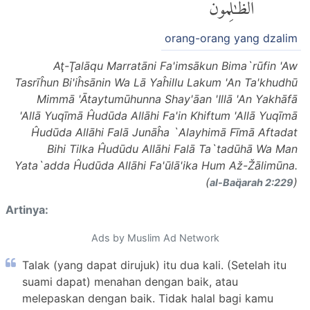
ٱلظَّٰلِمُونَ
orang-orang yang dzalim
Aţ-Ţalāqu Marratāni Fa'imsākun Bima`rūfin 'Aw
Tasrīĥun Bi'iĥsānin Wa Lā Yaĥillu Lakum 'An Ta'khudhū
Mimmā 'Ātaytumūhunna Shay'āan 'Illā 'An Yakhāfā
'Allā Yuqīmā Ĥudūda Allāhi Fa'in Khiftum 'Allā Yuqīmā
Ĥudūda Allāhi Falā Junāĥa `Alayhimā Fīmā Aftadat
Bihi Tilka Ĥudūdu Allāhi Falā Ta`tadūhā Wa Man
Yata`adda Ĥudūda Allāhi Fa'ūlā'ika Hum Až-Žālimūna.
(
)
al-Baq̈arah 2:229
Artinya:
Ads by Muslim Ad Network
Talak (yang dapat dirujuk) itu dua kali. (Setelah itu
suami dapat) menahan dengan baik, atau
melepaskan dengan baik. Tidak halal bagi kamu