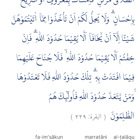
اَلطَّلَاقُ مَرَّتٰنِ ۖ فَاِمْسَاكٌۢ بِمَعْرُوْفٍ اَوْ تَسْرِيْحٌۢ
بِاِحْسَانٍ ۗ وَلَا يَحِلُّ لَكُمْ اَنْ تَأْخُذُوْا مِمَّآ اٰتَيْتُمُوْهُنَّ
شَيْـًٔا اِلَّآ اَنْ يَّخَافَآ اَلَّا يُقِيْمَا حُدُوْدَ اللّٰهِ ۗ فَاِنْ
خِفْتُمْ اَلَّا يُقِيْمَا حُدُوْدَ اللّٰهِ ۙ فَلَا جُنَاحَ عَلَيْهِمَا
فِيْمَا افْتَدَتْ بِهٖ ۗ تِلْكَ حُدُوْدُ اللّٰهِ فَلَا تَعْتَدُوْهَا
ۚوَمَنْ يَّتَعَدَّ حُدُوْدَ اللّٰهِ فَاُولٰۤىِٕكَ هُمُ
)
٢٢٩
البقرة:
(
الظّٰلِمُوْنَ
fa-im'sākun
marratāni
al-ṭalāqu