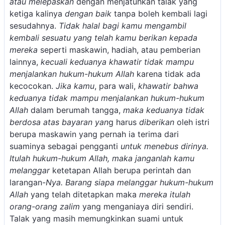
atau melepaskan
dengan menjatuhkan talak yang
ketiga kalinya
dengan baik
tanpa boleh kembali lagi
sesudahnya.
Tidak halal bagi kamu mengambil
kembali sesuatu yang telah kamu berikan kepada
mereka
seperti maskawin, hadiah, atau pemberian
lainnya,
kecuali keduanya khawatir tidak mampu
menjalankan hukum-hukum Allah
karena tidak ada
kecocokan.
Jika kamu
, para wali,
khawatir bahwa
keduanya tidak mampu menjalankan hukum-hukum
Allah
dalam berumah tangga,
maka keduanya tidak
berdosa atas bayaran yan
g harus
diberikan
oleh istri
berupa maskawin yang pernah ia terima dari
suaminya sebagai pengganti
untuk menebus dirinya.
Itulah hukum-hukum Allah, maka janganlah kamu
melanggar
ketetapan Allah berupa perintah dan
larangan-
Nya. Barang siapa melanggar hukum-hukum
Allah
yang telah ditetapkan maka
mereka itulah
orang-orang zalim
yang menganiaya diri sendiri.
Talak yang masih memungkinkan suami untuk