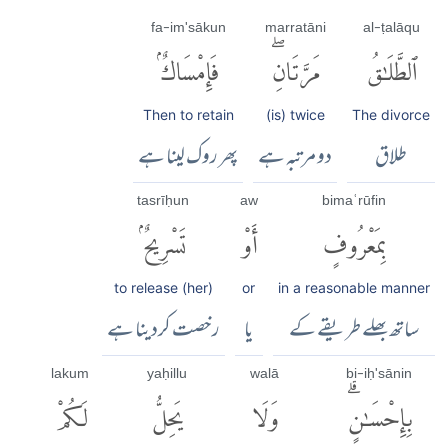
fa-im'sākun
marratāni
al-ṭalāqu
ٱلطَّلَٰقُ
مَرَّتَانِۖ
فَإِمْسَاكٌۢ
Then to retain
(is) twice
The divorce
طلاق
دو مرتبہ ہے
پھر روک لینا ہے
tasrīḥun
aw
bimaʿrūfin
بِمَعْرُوفٍ
أَوْ
تَسْرِيحٌۢ
to release (her)
or
in a reasonable manner
ساتھ بھلے طریقے کے
یا
رخصت کردینا ہے
lakum
yaḥillu
walā
bi-iḥ'sānin
بِإِحْسَٰنٍۗ
وَلَا
يَحِلُّ
لَكُمْ