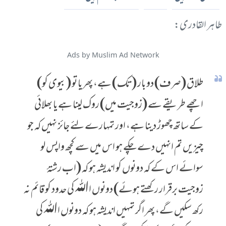
طاہر القادری:
Ads by Muslim Ad Network
طلاق (صرف) دو بار (تک) ہے، پھر یا تو (بیوی کو)
اچھے طریقے سے (زوجیت میں) روک لینا ہے یا بھلائی
کے ساتھ چھوڑ دینا ہے، اور تمہارے لئے جائز نہیں کہ جو
چیزیں تم انہیں دے چکے ہو اس میں سے کچھ واپس لو
سوائے اس کے کہ دونوں کو اندیشہ ہو کہ (اب رشتۂ
زوجیت برقرار رکھتے ہوئے) دونوں اﷲ کی حدود کو قائم نہ
رکھ سکیں گے، پھر اگر تمہیں اندیشہ ہو کہ دونوں اﷲ کی