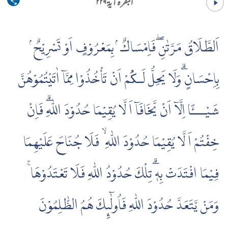
البقرہ آية ۲۲۹
اَلطَّلَاقُ مَرَّتٰنِۖ فَاِمْسَاكٌ ۢ بِمَعْرُوْفٍ اَوْ تَسْرِيْحٌ ۢ
بِاِحْسَانٍ ۗوَلَا يَحِلُّ لَـکُمْ اَنْ تَأْخُذُوْا مِمَّاۤ اٰتَيْتُمُوْهُنَّ
شَيْـــًٔا اِلَّاۤ اَنْ يَّخَافَاۤ اَ لَّا يُقِيْمَا حُدُوْدَ اللّٰهِۗ فَاِنْ
خِفْتُمْ اَ لَّا يُقِيْمَا حُدُوْدَ اللّٰهِ ۙ فَلَا جُنَاحَ عَلَيْهِمَا
فِيْمَا افْتَدَتْ بِهٖۗ تِلْكَ حُدُوْدُ اللّٰهِ فَلَا تَعْتَدُوْهَا ۚ
وَمَنْ يَّتَعَدَّ حُدُوْدَ اللّٰهِ فَاُولٰۤٮِٕكَ هُمُ الظّٰلِمُوْنَ