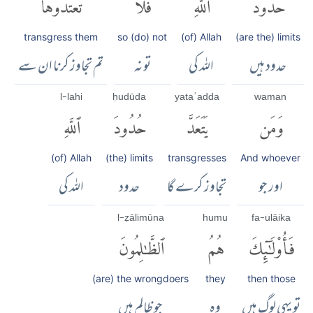
حُدُودُ
ٱللَّهِ
فَلَا
تَعْتَدُوهَاۚ
transgress them
so (do) not
(of) Allah
(are the) limits
حدود ہیں
اللہ کی
تو نہ
تم تجاوز کرنا ان سے
l-lahi
ḥudūda
yataʿadda
waman
وَمَن
يَتَعَدَّ
حُدُودَ
ٱللَّهِ
(of) Allah
(the) limits
transgresses
And whoever
اور جو
تجاوز کرے گا
حدود
اللہ کی
l-ẓālimūna
humu
fa-ulāika
فَأُو۟لَٰٓئِكَ
هُمُ
ٱلظَّٰلِمُونَ
(are) the wrongdoers
they
then those
تو یہی لوگ ہیں
وہ
جو ظالم ہیں