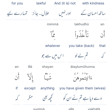
for you
lawful
And (it is) not
with kindness
ساتھ احسان کے
اور نہیں
حلال۔ جائز
تمہارے لیے
mimmā
takhudhū
an
أَن
تَأْخُذُوا۟
مِمَّآ
whatever
you take (back)
that
کہ
تم لے لو
اس میں سے جو
an
illā
shayan
ātaytumūhunna
ءَاتَيْتُمُوهُنَّ
شَيْـًٔا
إِلَّآ
أَن
if
except
anything
you have given them (wives)
دے دیا ہے تم نے ان کو
کچھ بھی
مگر
کہ
yuqīmā
allā
yakhāfā