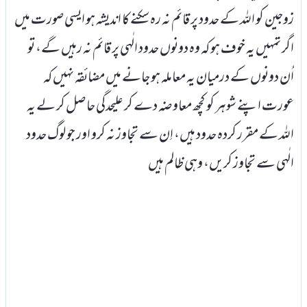
زوجین کو اللہ کے حدود پر قائم نہ رہ سکنے کا اندیشہ ہو ایسی صورت میں
اگر تمہیں یہ خوف ہو کہ وہ دونوں حدود الٰہی پر قائم نہ رہیں گے، تو
اُن دونوں کے درمیان یہ معاملہ ہو جانے میں مضائقہ نہیں کہ
عورت اپنے شوہر کو کچھ معاوضہ دے کر علیحدگی حاصل کر لے یہ
اللہ کے مقرر کردہ حدود ہیں، اِن سے تجاوز نہ کرو اور جو لوگ حدود
الٰہی سے تجاوز کریں، وہی ظالم ہیں