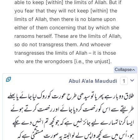
able to keep [within] the limits of Allah. But if
you fear that they will not keep [within] the
limits of Allah, then there is no blame upon
either of them concerning that by which she
ransoms herself. These are the limits of Allah,
so do not transgress them. And whoever
transgresses the limits of Allah – it is those
who are the wrongdoers [i.e., the unjust].
Collapse
Abul A'ala Maududi
1
طلاق دو بار ہے پھر یا تو سیدھی طرح عورت کو روک لیا جائے یا بھلے
طریقے سے اس کو رخصت کر دیا جائے اور رخصت کر تے ہوئے
ایسا کرنا تمہارے لیے جائز نہیں ہے کہ جو کچھ تم انہیں دے چکے
ہو، اُس میں سے کچھ واپس لے لو البتہ یہ صورت مستثنیٰ ہے کہ