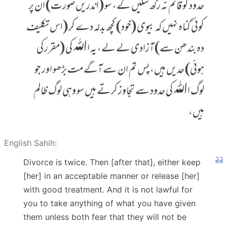
حدود کو قائم نہ رکھ سکیں گے، سو (اندریں صورت) ان پر
کوئی گناہ نہیں کہ بیوی (خود) کچھ بدلہ دے کر (اس تکلیف
دہ بندھن سے) آزادی لے لے، یہ اﷲ کی (مقرر کی
ہوئی) حدیں ہیں، پس تم ان سے آگے مت بڑھو اور جو
لوگ اﷲ کی حدود سے تجاوز کرتے ہیں سو وہی لوگ ظالم
ہیں،
English Sahih:
Divorce is twice. Then [after that], either keep
[her] in an acceptable manner or release [her]
with good treatment. And it is not lawful for
you to take anything of what you have given
them unless both fear that they will not be