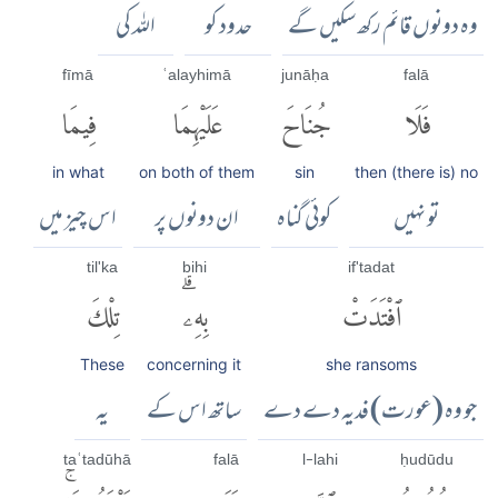
وہ دونوں قائم رکھ سکیں گے
حدود کو
اللہ کی
fīmā
ʿalayhimā
junāḥa
falā
فَلَا
جُنَاحَ
عَلَيْهِمَا
فِيمَا
in what
on both of them
sin
then (there is) no
تو نہیں
کوئی گناہ
ان دونوں پر
اس چیز میں
til'ka
bihi
if'tadat
ٱفْتَدَتْ
بِهِۦۗ
تِلْكَ
These
concerning it
she ransoms
جو وہ (عورت) فدیہ دے دے
ساتھ اس کے
یہ
taʿtadūhā
falā
l-lahi
ḥudūdu