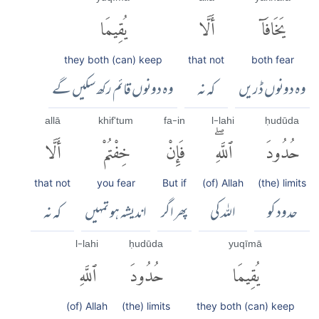
يَخَافَآ
أَلَّا
يُقِيمَا
they both (can) keep
that not
both fear
وہ دونوں ڈریں
کہ نہ
وہ دونوں قائم رکھ سکیں گے
allā
khif'tum
fa-in
l-lahi
ḥudūda
حُدُودَ
ٱللَّهِۖ
فَإِنْ
خِفْتُمْ
أَلَّا
that not
you fear
But if
(of) Allah
(the) limits
حدود کو
اللہ کی
پھر اگر
اندیشہ ہو تمہیں
کہ نہ
l-lahi
ḥudūda
yuqīmā
يُقِيمَا
حُدُودَ
ٱللَّهِ
(of) Allah
(the) limits
they both (can) keep