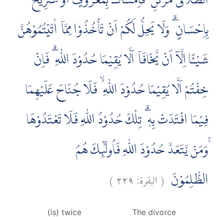
اَلطَّلَاقُ مَرَّتٰنِ ۖ فَاِمْسَاكٌۢ بِمَعْرُوْفٍ اَوْ تَسْرِيْحٌۢ
بِاِحْسَانٍ ۗ وَلَا يَحِلُّ لَكُمْ اَنْ تَأْخُذُوْا مِمَّآ اٰتَيْتُمُوْهُنَّ
شَيْـًٔا اِلَّآ اَنْ يَّخَافَآ اَلَّا يُقِيْمَا حُدُوْدَ اللّٰهِ ۗ فَاِنْ
خِفْتُمْ اَلَّا يُقِيْمَا حُدُوْدَ اللّٰهِ ۙ فَلَا جُنَاحَ عَلَيْهِمَا
فِيْمَا افْتَدَتْ بِهٖ ۗ تِلْكَ حُدُوْدُ اللّٰهِ فَلَا تَعْتَدُوْهَا
ۚوَمَنْ يَّتَعَدَّ حُدُوْدَ اللّٰهِ فَاُولٰۤىِٕكَ هُمُ
)
٢٢٩
البقرة:
(
الظّٰلِمُوْنَ
(is) twice
The divorce