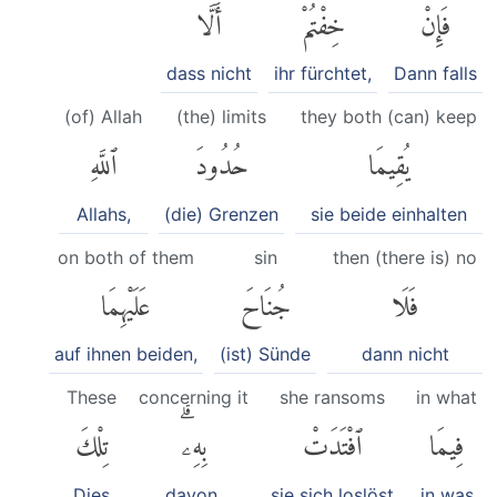
فَإِنْ
خِفْتُمْ
أَلَّا
dass nicht
ihr fürchtet,
Dann falls
(of) Allah
(the) limits
they both (can) keep
يُقِيمَا
حُدُودَ
ٱللَّهِ
Allahs,
(die) Grenzen
sie beide einhalten
on both of them
sin
then (there is) no
فَلَا
جُنَاحَ
عَلَيْهِمَا
auf ihnen beiden,
(ist) Sünde
dann nicht
These
concerning it
she ransoms
in what
فِيمَا
ٱفْتَدَتْ
بِهِۦۗ
تِلْكَ
Dies
davon.
sie sich loslöst
in was