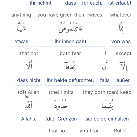
ihr nehmt
dass
für euch,
ist erlaubt
anything
you have given them (wives)
whatever
مِمَّآ
ءَاتَيْتُمُوهُنَّ
شَيْـًٔا
etwas
ihr ihnen gabt
von was
that not
both fear
if
except
إِلَّآ
أَن
يَخَافَآ
أَلَّا
dass nicht
ihr beide befürchtet,
falls
außer,
(of) Allah
(the) limits
they both (can) keep
يُقِيمَا
حُدُودَ
ٱللَّهِۖ
Allahs.
(die) Grenzen
sie beide einhalten
that not
you fear
But if