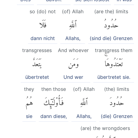
so (do) not
(of) Allah
(are the) limits
حُدُودُ
ٱللَّهِ
فَلَا
dann nicht
Allahs,
(sind die) Grenzen
transgresses
And whoever
transgress them
تَعْتَدُوهَاۚ
وَمَن
يَتَعَدَّ
übertretet
Und wer
übertretet sie.
they
then those
(of) Allah
(the) limits
حُدُودَ
ٱللَّهِ
فَأُو۟لَٰٓئِكَ
هُمُ
sie
dann diese,
Allahs,
(die) Grenzen
(are) the wrongdoers