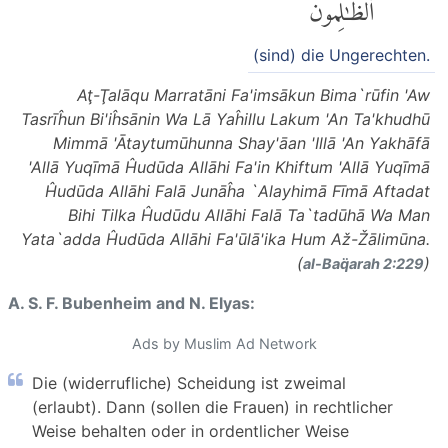
ٱلظَّٰلِمُونَ
(sind) die Ungerechten.
Aţ-Ţalāqu Marratāni Fa'imsākun Bima`rūfin 'Aw
Tasrīĥun Bi'iĥsānin Wa Lā Yaĥillu Lakum 'An Ta'khudhū
Mimmā 'Ātaytumūhunna Shay'āan 'Illā 'An Yakhāfā
'Allā Yuqīmā Ĥudūda Allāhi Fa'in Khiftum 'Allā Yuqīmā
Ĥudūda Allāhi Falā Junāĥa `Alayhimā Fīmā Aftadat
Bihi Tilka Ĥudūdu Allāhi Falā Ta`tadūhā Wa Man
Yata`adda Ĥudūda Allāhi Fa'ūlā'ika Hum Až-Žālimūna.
(
)
al-Baq̈arah 2:229
A. S. F. Bubenheim and N. Elyas:
Ads by Muslim Ad Network
Die (widerrufliche) Scheidung ist zweimal
(erlaubt). Dann (sollen die Frauen) in rechtlicher
Weise behalten oder in ordentlicher Weise