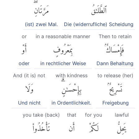
ٱلطَّلَٰقُ
مَرَّتَانِۖ
(ist) zwei Mal.
Die (widerrufliche) Scheidung
or
in a reasonable manner
Then to retain
فَإِمْسَاكٌۢ
بِمَعْرُوفٍ
أَوْ
oder
in rechtlicher Weise
Dann Behaltung
And (it is) not
with kindness
to release (her)
تَسْرِيحٌۢ
بِإِحْسَٰنٍۗ
وَلَا
Und nicht
in Ordentlichkeit.
Freigebung
you take (back)
that
for you
lawful
يَحِلُّ
لَكُمْ
أَن
تَأْخُذُوا۟