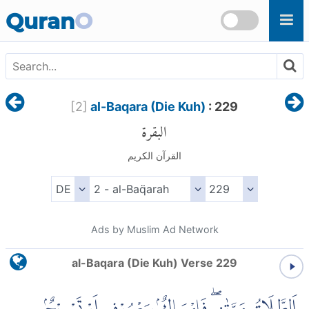
Skip to main content
Quran
O
[
2
]
al-Baqara (Die Kuh)
: 229
البقرة
القرآن الكريم
Ads by Muslim Ad Network
al-Baqara (Die Kuh) Verse 229