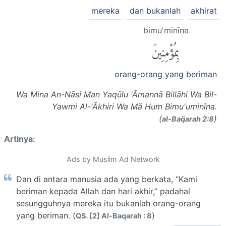
mereka
dan bukanlah
akhirat
bimu'minīna
بِمُؤْمِنِينَ
orang-orang yang beriman
Wa Mina An-Nāsi Man Yaqūlu 'Āmannā Billāhi Wa Bil-
Yawmi Al-'Ākhiri Wa Mā Hum Bimu'uminīna.
(
)
al-Baq̈arah 2:8
Artinya:
Ads by Muslim Ad Network
Dan di antara manusia ada yang berkata, “Kami
beriman kepada Allah dan hari akhir,” padahal
sesungguhnya mereka itu bukanlah orang-orang
yang beriman. (
)
QS. [2] Al-Baqarah : 8