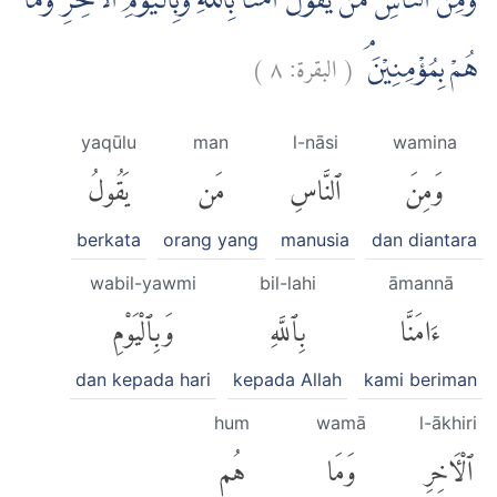
وَمِنَ النَّاسِ مَنْ يَّقُوْلُ اٰمَنَّا بِاللّٰهِ وَبِالْيَوْمِ الْاٰخِرِ وَمَا
)
٨
البقرة:
(
هُمْ بِمُؤْمِنِيْنَۘ
yaqūlu
man
l-nāsi
wamina
وَمِنَ
ٱلنَّاسِ
مَن
يَقُولُ
berkata
orang yang
manusia
dan diantara
wabil-yawmi
bil-lahi
āmannā
ءَامَنَّا
بِٱللَّهِ
وَبِٱلْيَوْمِ
dan kepada hari
kepada Allah
kami beriman
hum
wamā
l-ākhiri
ٱلْءَاخِرِ
وَمَا
هُم