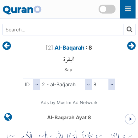
Skip to main content
Quran
O
[
2
]
Al-Baqarah
: 8
البقرة
Sapi
Ads by Muslim Ad Network
Al-Baqarah Ayat 8