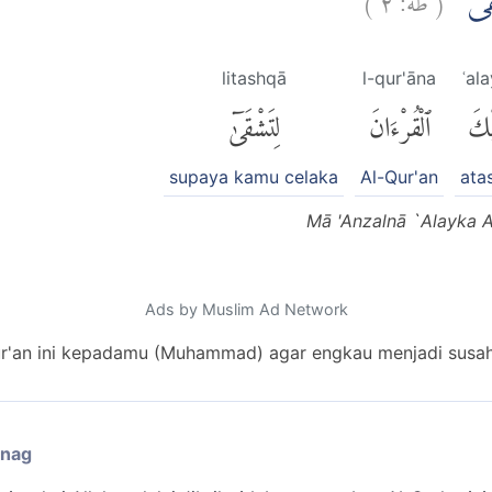
َشْقٰٓى
litashqā
l-qur'āna
ʿal
يْكَ
ٱلْقُرْءَانَ
لِتَشْقَىٰٓ
supaya kamu celaka
Al-Qur'an
ata
Mā 'Anzalnā `Alayka A
Ads by Muslim Ad Network
r'an ini kepadamu (Muhammad) agar engkau menjadi susah
enag