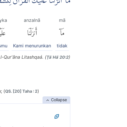
مَآ اَنْزَلْنَا عَلَيْكَ الْقُرْاٰنَ لِت ۙ
ayka
anzalnā
mā
مَآ
أَنزَلْنَا
عَلَ
smu
Kami menurunkan
tidak
l-Qur'āna Litashqaá. (
)
Ṭāʾ Hāʾ 20:2
; (
)
QS. [20] Taha : 2
Collapse