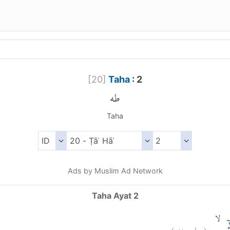
[
20
]
Taha
: 2
طه
Taha
Ads by Muslim Ad Network
Taha Ayat 2
)
٢
طه:
(