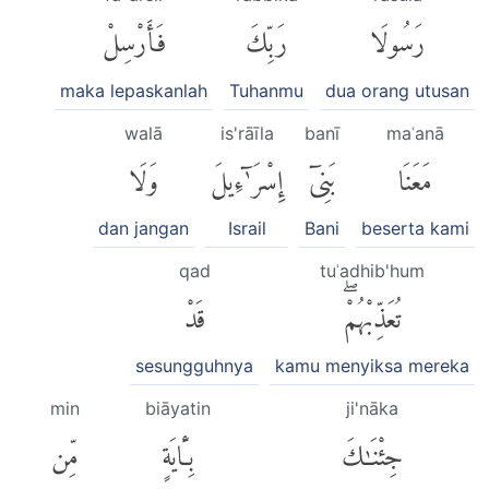
رَسُولَا
رَبِّكَ
فَأَرْسِلْ
maka lepaskanlah
Tuhanmu
dua orang utusan
walā
is'rāīla
banī
maʿanā
مَعَنَا
بَنِىٓ
إِسْرَٰٓءِيلَ
وَلَا
dan jangan
Israil
Bani
beserta kami
qad
tuʿadhib'hum
تُعَذِّبْهُمْۖ
قَدْ
sesungguhnya
kamu menyiksa mereka
min
biāyatin
ji'nāka
جِئْنَٰكَ
بِـَٔايَةٍ
مِّن