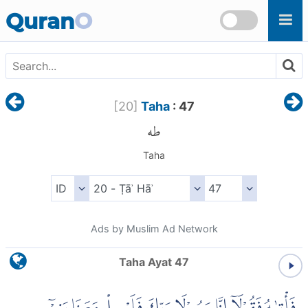
Skip to main content
Quran
O
[
20
]
Taha
: 47
طه
Taha
Ads by Muslim Ad Network
Taha Ayat 47