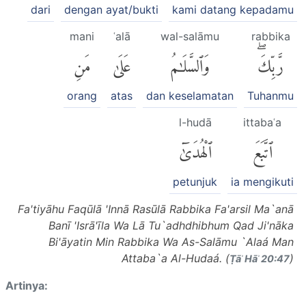
dari
dengan ayat/bukti
kami datang kepadamu
mani
ʿalā
wal-salāmu
rabbika
رَّبِّكَۖ
وَٱلسَّلَٰمُ
عَلَىٰ
مَنِ
orang
atas
dan keselamatan
Tuhanmu
l-hudā
ittabaʿa
ٱتَّبَعَ
ٱلْهُدَىٰٓ
petunjuk
ia mengikuti
Fa'tiyāhu Faqūlā 'Innā Rasūlā Rabbika Fa'arsil Ma`anā
Banī 'Isrā'īla Wa Lā Tu`adhdhibhum Qad Ji'nāka
Bi'āyatin Min Rabbika Wa As-Salāmu `Alaá Man
Attaba`a Al-Hudaá. (
)
Ṭāʾ Hāʾ 20:47
Artinya: