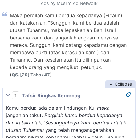
Ads by Muslim Ad Network
Maka pergilah kamu berdua kepadanya (Fir‘aun)
dan katakanlah, “Sungguh, kami berdua adalah
utusan Tuhanmu, maka lepaskanlah Bani Israil
bersama kami dan janganlah engkau menyiksa
mereka. Sungguh, kami datang kepadamu dengan
membawa bukti (atas kerasulan kami) dari
Tuhanmu. Dan keselamatan itu dilimpahkan
kepada orang yang mengikuti petunjuk.
(
)
QS. [20] Taha : 47
Collapse
1
Tafsir Ringkas Kemenag
Kamu berdua ada dalam lindungan-Ku,
maka
janganlah takut.
Pergilah kamu berdua kepadanya
dan katakanlah, ‘Sesungguhnya kami berdua adalah
utusan Tuhanmu
yang telah menganugerahkan
beragam nikmat kepadamu, wahai Fir‘aun. Dia juga