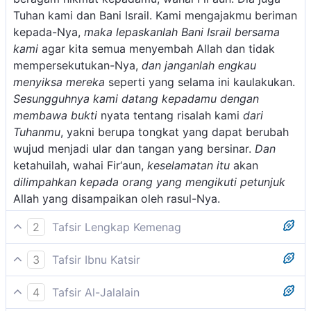
Tuhan kami dan Bani Israil. Kami mengajakmu beriman
kepada-Nya,
maka lepaskanlah Bani Israil bersama
kami
agar kita semua menyembah Allah dan tidak
mempersekutukan-Nya,
dan janganlah engkau
menyiksa mereka
seperti yang selama ini kaulakukan.
Sesungguhnya kami datang kepadamu dengan
membawa bukti
nyata tentang risalah kami
dari
Tuhanmu
, yakni berupa tongkat yang dapat berubah
wujud menjadi ular dan tangan yang bersinar.
Dan
ketahuilah, wahai Fir‘aun,
keselamatan itu
akan
dilimpahkan kepada orang yang mengikuti petunjuk
Allah yang disampaikan oleh rasul-Nya.
2
Tafsir Lengkap Kemenag
Allah memerintahkan lagi supaya Musa dan Harun a.s.
3
Tafsir Ibnu Katsir
pergi kepada Firaun dan memberitahukan bahwa
Dalam hadis yang menceritakan tentang fitnah-fitnah
mereka berdua adalah Rasul Allah yang diutus
4
Tafsir Al-Jalalain
yang diriwayatkan oleh Ibnu Abbas telah disebutkan
kepadanya untuk menyampaikan risalah yang hak