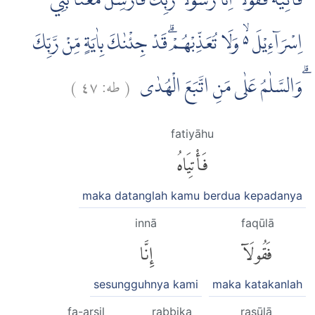
فَأْتِيٰهُ فَقُوْلَآ اِنَّا رَسُوْلَا رَبِّكَ فَاَرْسِلْ مَعَنَا بَنِيْٓ
اِسْرَاۤءِيْلَ ەۙ وَلَا تُعَذِّبْهُمْۗ قَدْ جِئْنٰكَ بِاٰيَةٍ مِّنْ رَّبِّكَ
)
٤٧
طه:
(
ۗوَالسَّلٰمُ عَلٰى مَنِ اتَّبَعَ الْهُدٰى
fatiyāhu
فَأْتِيَاهُ
maka datanglah kamu berdua kepadanya
innā
faqūlā
فَقُولَآ
إِنَّا
sesungguhnya kami
maka katakanlah
fa-arsil
rabbika
rasūlā