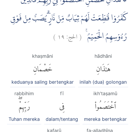
۞ هٰذَانِ خَصْمٰنِ اخْتَصَمُوْا فِيْ رَبِّهِمْ فَالَّذِيْنَ
كَفَرُوْا قُطِّعَتْ لَهُمْ ثِيَابٌ مِّنْ نَّارٍۗ يُصَبُّ مِنْ فَوْقِ
)
١٩
الحج:
(
رُءُوْسِهِمُ الْحَمِيْمُ ۚ
khaṣmāni
hādhāni
هَٰذَانِ
خَصْمَانِ
keduanya saling bertengkar
inilah (dua) golongan
rabbihim
fī
ikh'taṣamū
ٱخْتَصَمُوا۟
فِى
رَبِّهِمْۖ
Tuhan mereka
dalam/tentang
mereka bertengkar
kafarū
fa-alladhīna