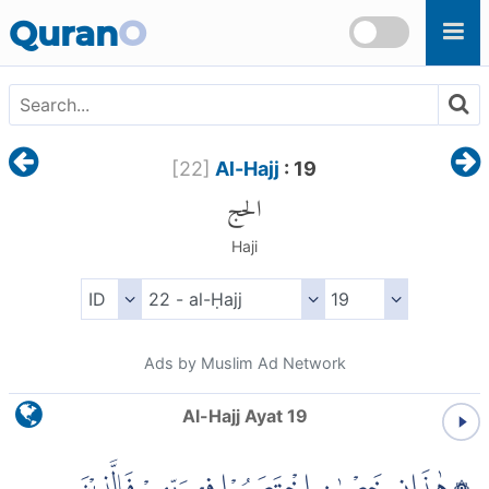
Skip to main content
Quran
O
[
22
]
Al-Hajj
: 19
الحج
Haji
Ads by Muslim Ad Network
Al-Hajj Ayat 19