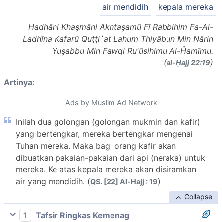
air mendidih
kepala mereka
Hadhāni Khaşmāni Akhtaşamū Fī Rabbihim Fa-Al-
Ladhīna Kafarū Quţţi`at Lahum Thiyābun Min Nārin
Yuşabbu Min Fawqi Ru'ūsihimu Al-Ĥamīmu.
(
)
al-Ḥajj 22:19
Artinya:
Ads by Muslim Ad Network
Inilah dua golongan (golongan mukmin dan kafir)
yang bertengkar, mereka bertengkar mengenai
Tuhan mereka. Maka bagi orang kafir akan
dibuatkan pakaian-pakaian dari api (neraka) untuk
mereka. Ke atas kepala mereka akan disiramkan
air yang mendidih. (
)
QS. [22] Al-Hajj : 19
Collapse
1
Tafsir Ringkas Kemenag