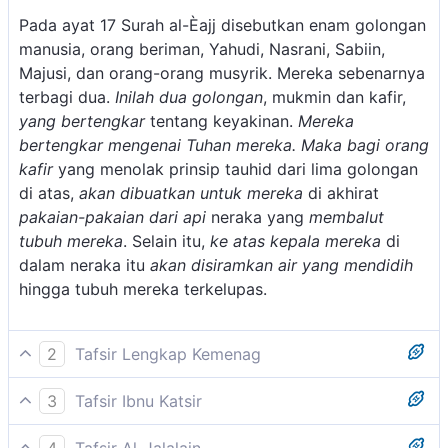
Pada ayat 17 Surah al-Èajj disebutkan enam golongan
manusia, orang beriman, Yahudi, Nasrani, Sabiin,
Majusi, dan orang-orang musyrik. Mereka sebenarnya
terbagi dua.
Inilah dua golongan
, mukmin dan kafir,
yang bertengkar
tentang keyakinan.
Mereka
bertengkar mengenai Tuhan mereka. Maka bagi orang
kafir
yang menolak prinsip tauhid dari lima golongan
di atas,
akan dibuatkan untuk mereka
di akhirat
pakaian-pakaian dari api
neraka yang
membalut
tubuh mereka
. Selain itu,
ke atas kepala mereka
di
dalam neraka itu
akan disiramkan air yang mendidih
hingga tubuh mereka terkelupas.
2
Tafsir Lengkap Kemenag
Ayat ini menerangkan bahwa enam golongan manusia
3
Tafsir Ibnu Katsir
tersebut di atas dapat dibagi kepada dua golongan
Di dalam kitab Sahihain telah disebutkan melalui
saja, yaitu golongan kafir dan golongan mukmin.