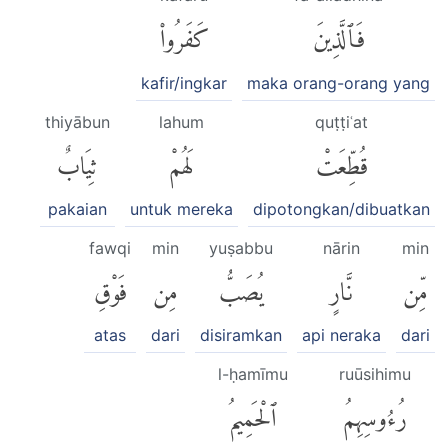
فَٱلَّذِينَ
كَفَرُوا۟
kafir/ingkar
maka orang-orang yang
thiyābun
lahum
quṭṭiʿat
قُطِّعَتْ
لَهُمْ
ثِيَابٌ
pakaian
untuk mereka
dipotongkan/dibuatkan
fawqi
min
yuṣabbu
nārin
min
مِّن
نَّارٍ
يُصَبُّ
مِن
فَوْقِ
atas
dari
disiramkan
api neraka
dari
l-ḥamīmu
ruūsihimu
رُءُوسِهِمُ
ٱلْحَمِيمُ