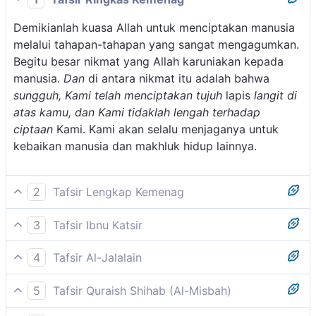
Demikianlah kuasa Allah untuk menciptakan manusia
melalui tahapan-tahapan yang sangat mengagumkan.
Begitu besar nikmat yang Allah karuniakan kepada
manusia.
Dan
di antara nikmat itu adalah bahwa
sungguh, Kami telah menciptakan tujuh
lapis
langit di
atas kamu, dan Kami tidaklah lengah terhadap
ciptaan
Kami. Kami akan selalu menjaganya untuk
kebaikan manusia dan makhluk hidup lainnya.
2
Tafsir Lengkap Kemenag
Ayat ini menerangkan bahwa Allah telah menciptakan
3
Tafsir Ibnu Katsir
di atas manusia tujuh lapis langit, sebagian berada di
Setelah Allah Swt. menyebutkan tentang kejadian
atas sebagian lain yang menjadi tempat peredaran
4
Tafsir Al-Jalalain
manusia, lalu mengiringi­nya dengan sebutan
bintang-bintang, yang telah dikenal orang sejak
(Dan sesungguhnya Kami telah menciptakan di atas
penciptaan tujuh lapis langit. Dan banyak di dalam Al-
dahulu kala, dan telah ditemukan lagi beberapa
5
Tafsir Quraish Shihab (Al-Misbah)
kalian tujuh buah jalan) yakni tujuh langit; lafal
Quran Allah Swt. menyebutkan tentang penciptaan
bintang lainnya oleh ulama falak pada masa kini. Allah