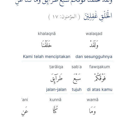
وَلَقَدْ خَلَقْنَا فَوْقَكُمْ سَبْعَ طَرَاۤىِٕقَۖ وَمَا كُنَّا عَنِ
)
١٧
المؤمنون:
(
الْخَلْقِ غٰفِلِيْنَ
khalaqnā
walaqad
وَلَقَدْ
خَلَقْنَا
Kami telah menciptakan
dan sesungguhnya
ṭarāiqa
sabʿa
fawqakum
فَوْقَكُمْ
سَبْعَ
طَرَآئِقَ
jalan-jalan
tujuh
di atas kamu
ʿani
kunnā
wamā
وَمَا
كُنَّا
عَنِ