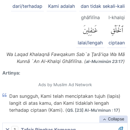
dari/terhadap
Kami adalah
dan tidak sekali-kali
ghāfilīna
l-khalqi
ٱلْخَلْقِ
غَٰفِلِينَ
lalai/lengah
ciptaan
Wa Laqad Khalaqnā Fawqakum Sab`a Ţarā'iqa Wa Mā
Kunnā `An Al-Khalqi Ghāfilīna. (
)
al-Muʾminūn 23:17
Artinya:
Ads by Muslim Ad Network
Dan sungguh, Kami telah menciptakan tujuh (lapis)
langit di atas kamu, dan Kami tidaklah lengah
terhadap ciptaan (Kami). (
)
QS. [23] Al-Mu'minun : 17
Collapse
1
Tafsir Ringkas Kemenag