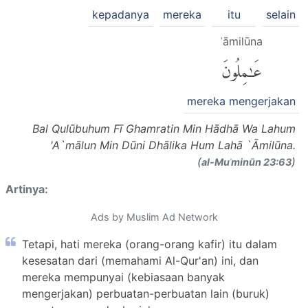
kepadanya
mereka
itu
selain
ʿāmilūna
عَٰمِلُونَ
mereka mengerjakan
Bal Qulūbuhum Fī Ghamratin Min Hādhā Wa Lahum
'A`mālun Min Dūni Dhālika Hum Lahā `Āmilūna.
(
)
al-Muʾminūn 23:63
Artinya:
Ads by Muslim Ad Network
Tetapi, hati mereka (orang-orang kafir) itu dalam
kesesatan dari (memahami Al-Qur'an) ini, dan
mereka mempunyai (kebiasaan banyak
mengerjakan) perbuatan-perbuatan lain (buruk)