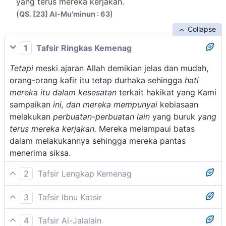
yang terus mereka kerjakan.
(
)
QS. [23] Al-Mu'minun : 63
Collapse
1
Tafsir Ringkas Kemenag
Tetapi
meski ajaran Allah demikian jelas dan mudah,
orang-orang kafir itu tetap durhaka sehingga
hati
mereka itu dalam kesesatan
terkait hakikat yang Kami
sampaikan
ini, dan mereka mempunyai
kebiasaan
melakukan
perbuatan-perbuatan lain
yang buruk
yang
terus mereka kerjakan.
Mereka melampaui batas
dalam melakukannya sehingga mereka pantas
menerima siksa.
2
Tafsir Lengkap Kemenag
Pada ayat ini Allah menerangkan bahwa hati kaum
3
Tafsir Ibnu Katsir
musyrikin telah berpaling dan lalai dari
Allah berfirman mengingkari orang-orang kafir dan
memperhatikan petunjuk-petunjuk yang dibawa Al-
4
Tafsir Al-Jalalain