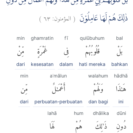
بَلْ قُلُوْبُهُمْ فِيْ غَمْرَةٍ مِّنْ هٰذَا وَلَهُمْ اَعْمَالٌ مِّنْ دُوْنِ
)
٦٣
المؤمنون:
(
ذٰلِكَ هُمْ لَهَا عَامِلُوْنَ
min
ghamratin
fī
qulūbuhum
bal
بَلْ
قُلُوبُهُمْ
فِى
غَمْرَةٍ
مِّنْ
dari
kesesatan
dalam
hati mereka
bahkan
min
aʿmālun
walahum
hādhā
هَٰذَا
وَلَهُمْ
أَعْمَٰلٌ
مِّن
dari
perbuatan-perbuatan
dan bagi
ini
lahā
hum
dhālika
dūni
دُونِ
ذَٰلِكَ
هُمْ
لَهَا