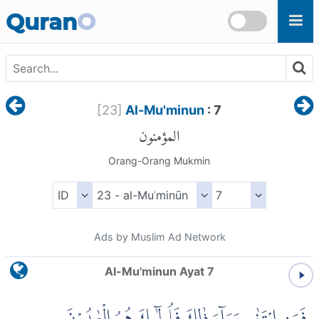
Skip to main content
Quran
O
[
23
]
Al-Mu'minun
: 7
المؤمنون
Orang-Orang Mukmin
Ads by Muslim Ad Network
Al-Mu'minun Ayat 7