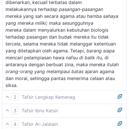
dibenarkan,
kecuali
terbatas dalam
melakukannya
terhadap pasangan-pasangan
mereka
yang sah secara agama
atau hamba sahaya
yang mereka miliki; maka sesungguhnya
mereka
dalam menyalurkan kebutuhan biologis
terhadap pasangan dan budak mereka itu
tidak
tercela
, selama mereka tidak melanggar ketentuan
yang ditetapkan oleh agama. Tetapi,
barang siapa
mencari
pelampiasan hawa nafsu
di balik itu,
di
antaranya dengan berbuat zina,
maka mereka itulah
orang-orang yang melampaui batas
ajaran agama
dan moral, sehingga pantas menerima celaan atau
siksa.
2
Tafsir Lengkap Kemenag
Menjaga kemaluan dari perbuatan keji. Dalam ayat ini
3
Tafsir Ibnu Katsir
Allah menerangkan sifat kelima dari orang mukmin
Firman Allah Swt.:
yang berbahagia, yaitu suka menjaga kemaluannya
4
Tafsir Al-Jalalain