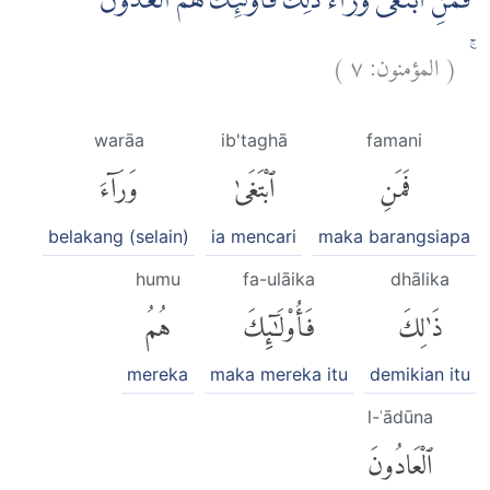
فَمَنِ ابْتَغٰى وَرَاۤءَ ذٰلِكَ فَاُولٰۤىِٕكَ هُمُ الْعٰدُوْنَ
)
٧
المؤمنون:
(
ۚ
warāa
ib'taghā
famani
فَمَنِ
ٱبْتَغَىٰ
وَرَآءَ
belakang (selain)
ia mencari
maka barangsiapa
humu
fa-ulāika
dhālika
ذَٰلِكَ
فَأُو۟لَٰٓئِكَ
هُمُ
mereka
maka mereka itu
demikian itu
l-ʿādūna
ٱلْعَادُونَ