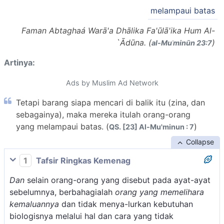
melampaui batas
Faman Abtaghaá Warā'a Dhālika Fa'ūlā'ika Hum Al-
`Ādūna. (
)
al-Muʾminūn 23:7
Artinya:
Ads by Muslim Ad Network
Tetapi barang siapa mencari di balik itu (zina, dan
sebagainya), maka mereka itulah orang-orang
yang melampaui batas. (
)
QS. [23] Al-Mu'minun : 7
Collapse
1
Tafsir Ringkas Kemenag
Dan
selain orang-orang yang disebut pada ayat-ayat
sebelumnya, berbahagialah
orang yang memelihara
kemaluannya
dan tidak menya-lurkan kebutuhan
biologisnya melalui hal dan cara yang tidak