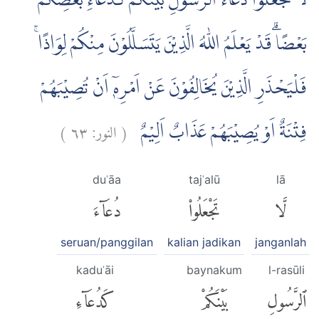
لَا تَجْعَلُوْا دُعَاۤءَ الرَّسُوْلِ بَيْنَكُمْ كَدُعَاۤءِ بَعْضِكُمْ
بَعْضًاۗ قَدْ يَعْلَمُ اللّٰهُ الَّذِيْنَ يَتَسَلَّلُوْنَ مِنْكُمْ لِوَاذًاۚ
فَلْيَحْذَرِ الَّذِيْنَ يُخَالِفُوْنَ عَنْ اَمْرِهٖٓ اَنْ تُصِيْبَهُمْ
)
٦٣
النور:
(
فِتْنَةٌ اَوْ يُصِيْبَهُمْ عَذَابٌ اَلِيْمٌ
duʿāa
tajʿalū
lā
لَّا
تَجْعَلُوا۟
دُعَآءَ
seruan/panggilan
kalian jadikan
janganlah
kaduʿāi
baynakum
l-rasūli
ٱلرَّسُولِ
بَيْنَكُمْ
كَدُعَآءِ