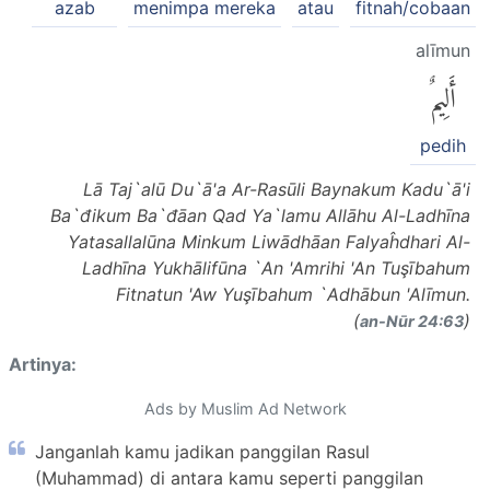
azab
menimpa mereka
atau
fitnah/cobaan
alīmun
أَلِيمٌ
pedih
Lā Taj`alū Du`ā'a Ar-Rasūli Baynakum Kadu`ā'i
Ba`đikum Ba`đāan Qad Ya`lamu Allāhu Al-Ladhīna
Yatasallalūna Minkum Liwādhāan Falyaĥdhari Al-
Ladhīna Yukhālifūna `An 'Amrihi 'An Tuşībahum
Fitnatun 'Aw Yuşībahum `Adhābun 'Alīmun.
(
)
an-Nūr 24:63
Artinya:
Ads by Muslim Ad Network
Janganlah kamu jadikan panggilan Rasul
(Muhammad) di antara kamu seperti panggilan