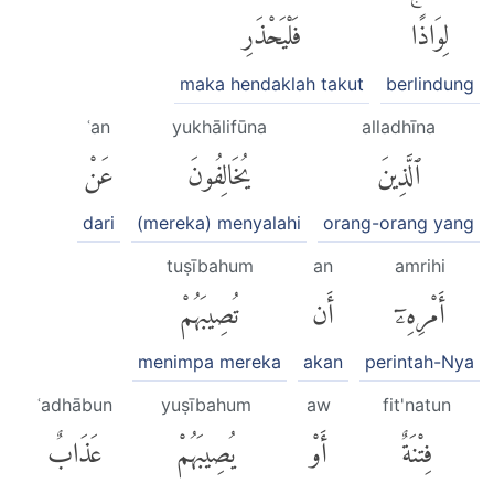
لِوَاذًاۚ
فَلْيَحْذَرِ
maka hendaklah takut
berlindung
ʿan
yukhālifūna
alladhīna
ٱلَّذِينَ
يُخَالِفُونَ
عَنْ
dari
(mereka) menyalahi
orang-orang yang
tuṣībahum
an
amrihi
أَمْرِهِۦٓ
أَن
تُصِيبَهُمْ
menimpa mereka
akan
perintah-Nya
ʿadhābun
yuṣībahum
aw
fit'natun
فِتْنَةٌ
أَوْ
يُصِيبَهُمْ
عَذَابٌ