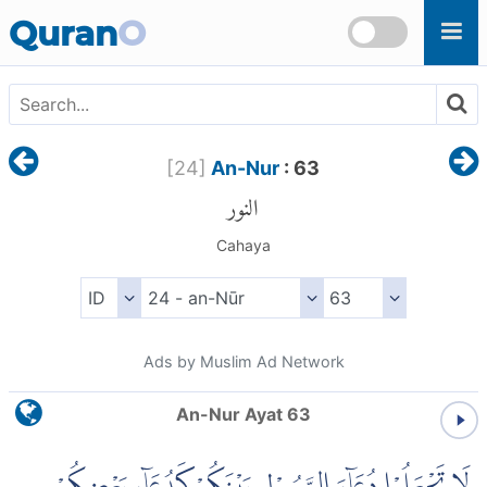
Skip to main content
Quran
O
[
24
]
An-Nur
: 63
النور
Cahaya
Ads by Muslim Ad Network
An-Nur Ayat 63