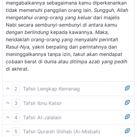
mengabaikannya sebagaimana kamu diperkenankan
tidak memenuhi panggilan orang lain.
Sungguh, Allah
mengetahui orang-orang yang keluar
dari majelis
Nabi secara
sembunyi-sembunyi di antara kamu
dengan berlindung
kepada kawannya.
Maka,
hendaklah orang-orang yang menyalahi perintah
Rasul-Nya,
yakni berpaling dari perintahnya dan
meninggalkannya tanpa izin,
takut akan mendapat
cobaan
berat di dunia
atau ditimpa azab yang pedih
di akhirat.
2
Tafsir Lengkap Kemenag
Diriwayatkan oleh Abu Daud bahwa ada di antara
3
Tafsir Ibnu Katsir
orang-orang munafik yang merasa tidak senang
Ad-Dahhak telah meriwayatkan dari Ibnu Abbas,
mendengarkan khutbah. Apalagi dilihatnya ada
4
Tafsir Al-Jalalain
bahwa dahulu mereka mengatakan, "Hai Muhammad,
seorang muslim meminta izin keluar dan diberi izin
(Janganlah kalian jadikan panggilan Rasul di antara
hai Abul Qasim!" Kemudian Allah Swt. melarang
oleh Rasulullah, dia pun ikut saja keluar bersama
5
Tafsir Quraish Shihab (Al-Misbah)
kalian seperti panggilan sebagian kalian kepada