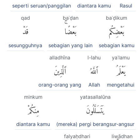
seperti seruan/panggilan
diantara kamu
Rasul
qad
baʿḍan
baʿḍikum
بَعْضِكُم
بَعْضًاۚ
قَدْ
sesungguhnya
sebagian yang lain
sebagian kamu
alladhīna
l-lahu
yaʿlamu
يَعْلَمُ
ٱللَّهُ
ٱلَّذِينَ
orang-orang yang
Allah
mengetahui
minkum
yatasallalūna
يَتَسَلَّلُونَ
مِنكُمْ
diantara kamu
(mereka) pergi berangsur-angsur
falyaḥdhari
liwādhan