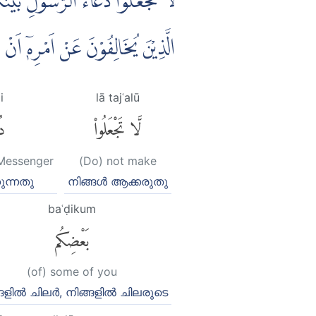
لَا تَجْعَلُوْا دُعَاۤءَ الرَّسُوْلِ بَيْنَك
الَّذِيْنَ يُخَالِفُوْنَ عَنْ اَمْرِهٖٓ اَ
i
lā tajʿalū
لَّا تَجْعَلُوا۟
دُ
e Messenger
(Do) not make
ുന്നതു
നിങ്ങള്‍ ആക്കരുതു
baʿḍikum
بَعْضِكُم
(of) some of you
ങളില്‍ ചിലര്‍, നിങ്ങളില്‍ ചിലരുടെ