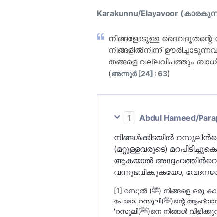
Karakunnu/Elayavoor (കാരകുന്
നിങ്ങളോടുള്ള ദൈവദൂതന്റെ വി
നിങ്ങളില്‍നിന്ന് ഊരിച്ചാടുന
തങ്ങളെ വല്ലവിപത്തും ബാധിക്
(
)
അന്നൂര്‍ [24] : 63
1
Abdul Hameed/Parappo
നിങ്ങള്‍ക്കിടയില്‍ റസൂലിന്‍റ
(മറ്റുള്ളവരുടെ) മറപിടിച്ചുക
ആകയാല്‍ അദ്ദേഹത്തിന്‍റെ കല
വന്നുഭവിക്കുകയോ, വേദനയേറ
[1] റസൂല്‍ (ﷺ) നിങ്ങളെ ഒരു കാര്യത്തിന് വിളിച്ചാല്‍ നിങ്ങളില്‍ ഒരാള്‍ മറ്റൊരാളെ വിളിക്കുന്നത് പോലെ നിങ്ങളത് പരിഗണിച്ചാല്‍
പോരാ. റസൂലി(ﷺ)ന
'റസൂലി(ﷺ)നെ നിങ്ങള്‍ വിളിക്കുന്നത് നിങ്ങള്‍ അന്യോന്യം വിളിക്കുന്നത് പോലെയാകരുത്' എന്നാണ് ചില വ്യാഖ്യാതാക്കള്‍ അര്‍ത്ഥം