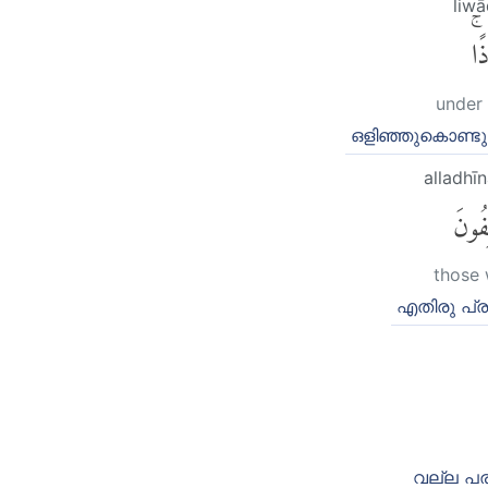
liw
ذًاۚ
under 
ഒളിഞ്ഞുകൊണ്ടു
alladhī
ِفُونَ
those
എതിരു പ്രവര
വല്ല പര