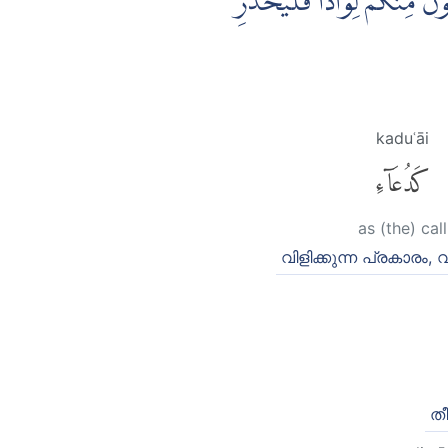
ُوْنَ مِنْكُمْ لِوَاذًاۚ فَلْيَحْذَرِ
kaduʿāi
كَدُعَآءِ
as (the) call
വിളിക്കുന്ന പ്രകാരം
ത