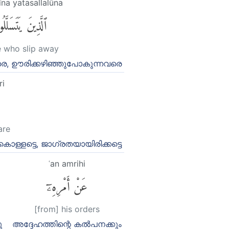
īna yatasallalūna
ٱلَّذِينَ يَتَسَلَّلُ
e who slip away
രെ, ഊരിക്കഴിഞ്ഞുപോകുന്നവരെ
ri
are
ള്ളട്ടെ, ജാഗ്രതയായിരിക്കട്ടെ
ʿan amrihi
عَنْ أَمْرِهِۦٓ
[from] his orders
ു
അദ്ദേഹത്തിന്റെ കല്‍പനക്കും