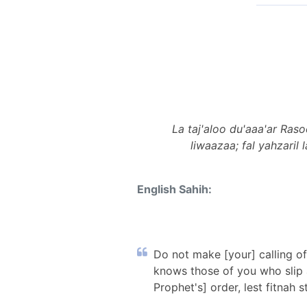
La taj'aloo du'aaa'ar Ras
liwaazaa; fal yahzari
English Sahih:
Do not make [your] calling of
knows those of you who slip a
Prophet's] order, lest fitnah 