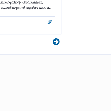
ല്ലാഹുവിന്റെ പ്രവാചകരേ,
ല്‍ യോജിക്കുന്നത് ആദ്യം പറഞ്ഞ
. അവിടുത്തെ നിങ്ങൾ
അവിടുത്തെ പേര് ചൊല്ലി
ന്നും വിളിക്കരുത്. മറിച്ച്
ക. അവിടുന്ന് നിങ്ങളെ
രം നിസ്സാരകാര്യങ്ങൾക്ക്
തരം നൽകാൻ നിങ്ങൾ
ന ചിലരെ അല്ലാഹു
ർ അവർക്ക് എന്തെങ്കിലും
ത്ത വേദനാജനകമായ