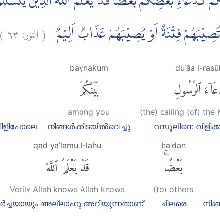
ُمْ كَدُعَاۤءِ بَعْضِكُمْ بَعْضًاۗ قَدْ يَعْلَمُ اللّٰهُ الَّذِيْنَ يَتَسَلَّل
)
٦٣
النور:
(
نْ تُصِيْبَهُمْ فِتْنَةٌ اَوْ يُصِيْبَهُمْ عَذَابٌ اَلِيْمٌ
baynakum
duʿāa l-rasūl
عَآءَ ٱلرَّسُولِ
بَيْنَكُمْ
among you
(the) calling (of) th
, വിളിപോലെ
നിങ്ങള്‍ക്കിടയില്‍വെച്ചു
റസൂലിനെ വിളിക്ക
qad yaʿlamu l-lahu
baʿḍan
بَعْضًاۚ
قَدْ يَعْلَمُ ٱللَّهُ
Verily Allah knows Allah knows
(to) others
ീര്‍ച്ചയായും അല്ലാഹു അറിയുന്നതാണ്
ചിലരെ
നിങ്