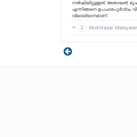
നല്‍കിയിട്ടുള്ളത്. അതായത്; 
എന്നിങ്ങനെ ഉപചാരപൂര്‍വ്വം വിള
വ്യാഖ്യാനമാണ്.
2
Mokhtasar Malayala
അല്ലാഹുവിൽ വിശ്വസിച്ച
വിളിക്കുകയാണെങ്കിൽ -നിങ്
'ഹേ മുഹമ്മദ്' എന്നോ, അവിടു
'അല്ലാഹുവിൻ്റെ റസൂലേ!'
എന്തെങ്കിലും പൊതുവായ കാ
ക്ഷണിച്ചാലെന്ന പോലെ നിങ്ങ
ധൃതികൂട്ടുക. (റസൂലിൽ നി
തീർച്ചയായും അറിയുന്നുണ്ട
പരീക്ഷണമോ കുഴപ്പമോ ബാ
എന്തെങ്കിലും ശിക്ഷ അവരെ ബ