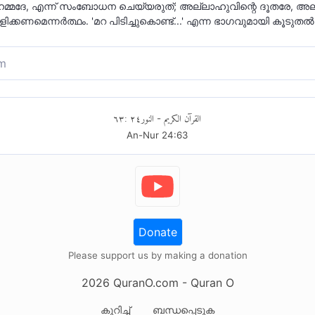
മുഹമ്മദേ, എന്ന് സംബോധന ചെയ്യരുത്; അല്ലാഹുവിന്റെ ദൂതരേ, അ
ിക്കണമെന്നര്‍ത്ഥം. 'മറ പിടിച്ചുകൊണ്ട്...' എന്ന ഭാഗവുമായി കൂടുത
m
വരേ! നിങ്ങൾ അല്ലാഹുവിൻ്റെ ദൂതരെ ആദരവോടെ കാണുക
ങൾ പരസ്പരം അങ്ങോട്ടുമിങ്ങോട്ടും വിളിക്കുന്നതു പോലെ- 
٦٣
:
٢٤
النور
القرآن الكريم
-
ത്തെ പിതാവിലേക്ക് ചേർത്തി 'അബ്ദുല്ലയുടെ മകനേ!' എന്നോ ഒ
An-Nur
24
:
63
 എന്നോ, 'അല്ലാഹുവിൻ്റെ നബിയേ!' എന്നോ നിങ്ങൾ പറയു
ര്യത്തിനായി വിളിച്ചാൽ അവിടുത്തെ ക്ഷണം നിങ്ങൾ പരസ്പ
ൾ ആക്കിത്തീർക്കരുത്. മറിച്ച്, ഉടനടി അവിടുത്തേക്ക് ഉത്
ന്ന്) അനുമതി വാങ്ങാതെ, രഹസ്യമായി പിരിഞ്ഞു പോകുന്
്. അല്ലാഹുവിൻ്റെ ദൂതരുടെ കൽപ്പനക്ക് എതിരുനിൽക്കുന്നവ
ധിക്കുന്നതോ, അതല്ലെങ്കിൽ അവർക്ക് സഹിക്കാൻ കഴിയാ
Donate
ാധിക്കുന്നതോ സൂക്ഷിച്ചു കൊള്ളട്ടെ.
Please support us by making a donation
2026
QuranO.com
- Quran O
കുറിച്ച്
ബന്ധപ്പെടുക