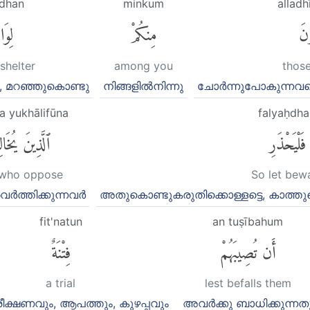
ādhan
minkum
alladh
ونَ
مِنكُمْ
لِوَا
shelter
among you
thos
, മറഞ്ഞുകൊണ്ടു
നിങ്ങളില്‍നിന്നു
ചോര്‍ന്നുപോകുന്നവ
na yukhālifūna
falyaḥdha
فَلْيَحْذَرِ
ٱلَّذِينَ يُخَال
 who oppose
So let bew
്‍ത്തിക്കുന്നവര്‍
അതുകൊണ്ടുകരുതിക്കൊള്ളട്ടെ, കാത്തുകൊ
fit'natun
an tuṣībahum
أَن تُصِيبَهُمْ
فِتْنَةٌ
a trial
lest befalls them
ീക്ഷണവും, ആപത്തും, കുഴപ്പവും
അവര്‍ക്കു ബാധിക്കുന്നത