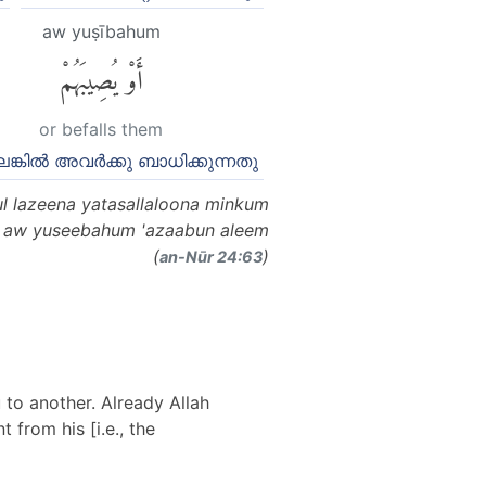
aw yuṣībahum
أَوْ يُصِيبَهُمْ
or befalls them
്കില്‍ അവര്‍ക്കു ബാധിക്കുന്നതു
ul lazeena yatasallaloona minkum
tun aw yuseebahum 'azaabun aleem
(
)
an-Nūr 24:63
to another. Already Allah
from his [i.e., the