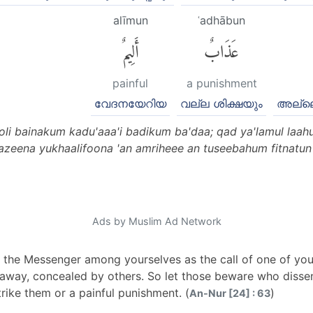
alīmun
ʿadhābun
عَذَابٌ
أَلِيمٌ
painful
a punishment
വേദനയേറിയ
വല്ല ശിക്ഷയും
അല്ലെങ
ooli bainakum kadu'aaa'i badikum ba'daa; qad ya'lamul laah
l lazeena yukhaalifoona 'an amriheee an tuseebahum fitna
Ads by Muslim Ad Network
 the Messenger among yourselves as the call of one of you 
way, concealed by others. So let those beware who dissent 
strike them or a painful punishment. (
)
An-Nur [24] : 63