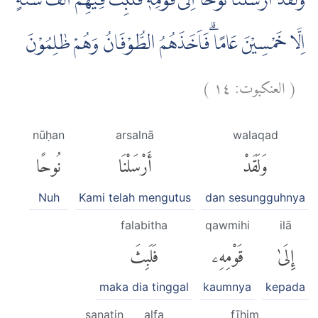
وَلَقَدْ اَرْسَلْنَا نُوْحًا اِلٰى قَوْمِهٖ فَلَبِثَ فِيْهِمْ اَلْفَ سَنَةٍ
اِلَّا خَمْسِيْنَ عَامًا ۗفَاَخَذَهُمُ الطُّوْفَانُ وَهُمْ ظٰلِمُوْنَ
)
١٤
العنكبوت:
(
nūḥan
arsalnā
walaqad
وَلَقَدْ
أَرْسَلْنَا
نُوحًا
Nuh
Kami telah mengutus
dan sesungguhnya
falabitha
qawmihi
ilā
إِلَىٰ
قَوْمِهِۦ
فَلَبِثَ
maka dia tinggal
kaumnya
kepada
sanatin
alfa
fīhim