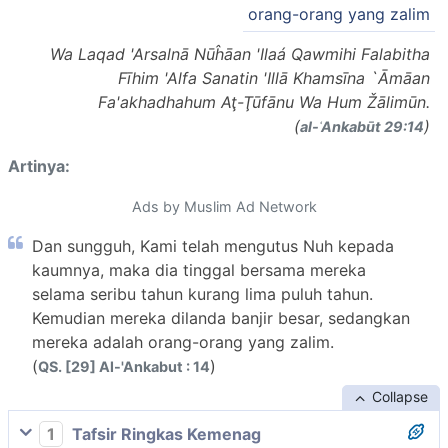
orang-orang yang zalim
Wa Laqad 'Arsalnā Nūĥāan 'Ilaá Qawmihi Falabitha
Fīhim 'Alfa Sanatin 'Illā Khamsīna `Āmāan
Fa'akhadhahum Aţ-Ţūfānu Wa Hum Žālimūn.
(
)
al-ʿAnkabūt 29:14
Artinya:
Ads by Muslim Ad Network
Dan sungguh, Kami telah mengutus Nuh kepada
kaumnya, maka dia tinggal bersama mereka
selama seribu tahun kurang lima puluh tahun.
Kemudian mereka dilanda banjir besar, sedangkan
mereka adalah orang-orang yang zalim.
(
)
QS. [29] Al-'Ankabut : 14
Collapse
1
Tafsir Ringkas Kemenag