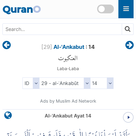
Skip to main content
Quran
O
[
29
]
Al-'Ankabut
: 14
العنكبوت
Laba-Laba
Ads by Muslim Ad Network
Al-'Ankabut Ayat 14