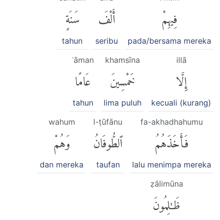
فِيهِمْ
أَلْفَ
سَنَةٍ
tahun
seribu
pada/bersama mereka
ʿāman
khamsīna
illā
إِلَّا
خَمْسِينَ
عَامًا
tahun
lima puluh
kecuali (kurang)
wahum
l-ṭūfānu
fa-akhadhahumu
فَأَخَذَهُمُ
ٱلطُّوفَانُ
وَهُمْ
dan mereka
taufan
lalu menimpa mereka
ẓālimūna
ظَٰلِمُونَ