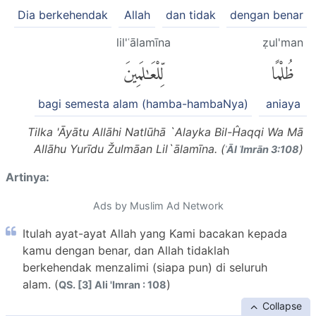
Dia berkehendak
Allah
dan tidak
dengan benar
lil'ʿālamīna
ẓul'man
ظُلْمًا
لِّلْعَٰلَمِينَ
bagi semesta alam (hamba-hambaNya)
aniaya
Tilka 'Āyātu Allāhi Natlūhā `Alayka Bil-Ĥaqqi Wa Mā
Allāhu Yurīdu Žulmāan Lil`ālamīna. (
)
ʾĀl ʿImrān 3:108
Artinya:
Ads by Muslim Ad Network
Itulah ayat-ayat Allah yang Kami bacakan kepada
kamu dengan benar, dan Allah tidaklah
berkehendak menzalimi (siapa pun) di seluruh
alam. (
)
QS. [3] Ali 'Imran : 108
Collapse