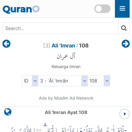
Skip to main content
Quran
O
[
3
]
Ali 'Imran
: 108
آل عمران
Keluarga Imran
Ads by Muslim Ad Network
Ali 'Imran Ayat 108