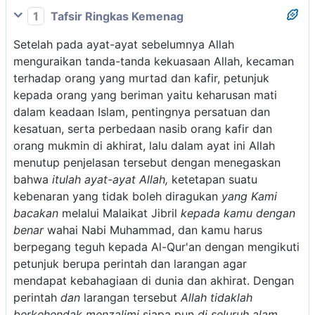
1
Tafsir Ringkas Kemenag
Setelah pada ayat-ayat sebelumnya Allah
menguraikan tanda-tanda kekuasaan Allah, kecaman
terhadap orang yang murtad dan kafir, petunjuk
kepada orang yang beriman yaitu keharusan mati
dalam keadaan Islam, pentingnya persatuan dan
kesatuan, serta perbedaan nasib orang kafir dan
orang mukmin di akhirat, lalu dalam ayat ini Allah
menutup penjelasan tersebut dengan menegaskan
bahwa
itulah ayat-ayat Allah,
ketetapan suatu
kebenaran yang tidak boleh diragukan
yang Kami
bacakan
melalui Malaikat Jibril
kepada kamu dengan
benar
wahai Nabi Muhammad, dan kamu harus
berpegang teguh kepada Al-Qur'an dengan mengikuti
petunjuk berupa perintah dan larangan agar
mendapat kebahagiaan di dunia dan akhirat. Dengan
perintah
dan
larangan tersebut
Allah tidaklah
berkehendak menzalimi
siapa pun
di seluruh alam,