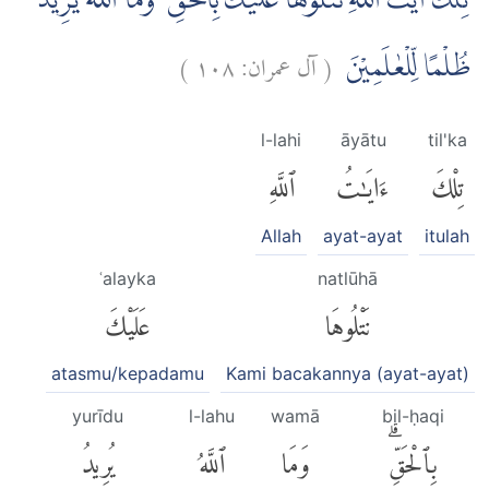
تِلْكَ اٰيٰتُ اللّٰهِ نَتْلُوْهَا عَلَيْكَ بِالْحَقِّ ۗ وَمَا اللّٰهُ يُرِيْدُ
)
١٠٨
آل عمران:
(
ظُلْمًا لِّلْعٰلَمِيْنَ
l-lahi
āyātu
til'ka
تِلْكَ
ءَايَٰتُ
ٱللَّهِ
Allah
ayat-ayat
itulah
ʿalayka
natlūhā
نَتْلُوهَا
عَلَيْكَ
atasmu/kepadamu
Kami bacakannya (ayat-ayat)
yurīdu
l-lahu
wamā
bil-ḥaqi
بِٱلْحَقِّۗ
وَمَا
ٱللَّهُ
يُرِيدُ