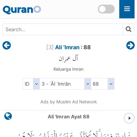
Skip to main content
Quran
O
[
3
]
Ali 'Imran
: 88
آل عمران
Keluarga Imran
Ads by Muslim Ad Network
Ali 'Imran Ayat 88