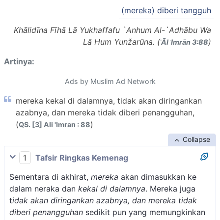
(mereka) diberi tangguh
Khālidīna Fīhā Lā Yukhaffafu `Anhum Al-`Adhābu Wa
Lā Hum Yunžarūna. (
)
ʾĀl ʿImrān 3:88
Artinya:
Ads by Muslim Ad Network
mereka kekal di dalamnya, tidak akan diringankan
azabnya, dan mereka tidak diberi penangguhan,
(
)
QS. [3] Ali 'Imran : 88
Collapse
1
Tafsir Ringkas Kemenag
Sementara di akhirat,
mereka
akan dimasukkan ke
dalam neraka dan
kekal di dalamnya
. Mereka juga
t
idak akan diringankan azabnya, dan mereka tidak
diberi penangguhan
sedikit pun yang memungkinkan