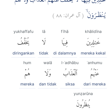
خٰلِدِيْنَ فِيْهَا ۚ لَا يُخَفَّفُ عَنْهُمُ الْعَذَابُ وَلَا هُمْ
)
٨٨
آل عمران:
(
يُنْظَرُوْنَۙ
yukhaffafu
lā
fīhā
khālidīna
خَٰلِدِينَ
فِيهَا
لَا
يُخَفَّفُ
diringankan
tidak
di dalamnya
mereka kekal
hum
walā
l-ʿadhābu
ʿanhumu
عَنْهُمُ
ٱلْعَذَابُ
وَلَا
هُمْ
mereka
dan tidak
siksa
dari mereka
yunẓarūna
يُنظَرُونَ