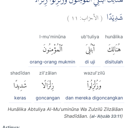
هُنَالِكَ ابْتُلِيَ الْمُؤْمِنُوْنَ وَزُلْزِلُوْا زِلْزَالًا
)
١١
الأحزاب:
(
شَدِيْدًا
l-mu'minūna
ub'tuliya
hunālika
هُنَالِكَ
ٱبْتُلِىَ
ٱلْمُؤْمِنُونَ
orang-orang mukmin
di uji
disitulah
shadīdan
zil'zālan
wazul'zilū
وَزُلْزِلُوا۟
زِلْزَالًا
شَدِيدًا
keras
goncangan
dan mereka digoncangkan
Hunālika Abtuliya Al-Mu'uminūna Wa Zulzilū Zilzālāan
Shadīdāan. (
)
al-ʾAḥzāb 33:11
Artinya: