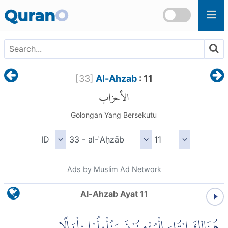
Skip to main content
Quran
O
[
33
]
Al-Ahzab
: 11
الأحزاب
Golongan Yang Bersekutu
Ads by Muslim Ad Network
Al-Ahzab Ayat 11