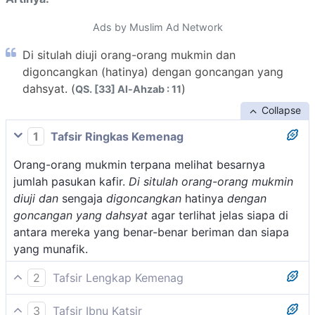
Ads by Muslim Ad Network
Di situlah diuji orang-orang mukmin dan
digoncangkan (hatinya) dengan goncangan yang
dahsyat. (
)
QS. [33] Al-Ahzab : 11
Collapse
1
Tafsir Ringkas Kemenag
Orang-orang mukmin terpana melihat besarnya
jumlah pasukan kafir.
Di situlah orang-orang mukmin
diuji dan
sengaja
digoncangkan
hatinya
dengan
goncangan
yang dahsyat
agar terlihat jelas siapa di
antara mereka yang benar-benar beriman dan siapa
yang munafik.
2
Tafsir Lengkap Kemenag
Dalam keadaan yang demikian mencekam, Allah
3
Tafsir Ibnu Katsir