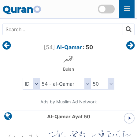
Skip to main content
Quran
O
[
54
]
Al-Qamar
: 50
القمر
Bulan
Ads by Muslim Ad Network
Al-Qamar Ayat 50
)
٥٠
القمر:
(