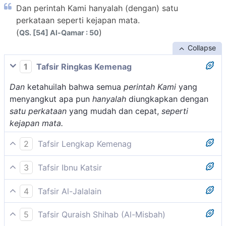
Dan perintah Kami hanyalah (dengan) satu
perkataan seperti kejapan mata.
(
)
QS. [54] Al-Qamar : 50
Collapse
1
Tafsir Ringkas Kemenag
Dan
ketahuilah bahwa semua
perintah Kami
yang
menyangkut apa pun
hanyalah
diungkapkan dengan
satu perkataan
yang mudah dan cepat,
seperti
kejapan mata.
2
Tafsir Lengkap Kemenag
Sesungguhnya perintah Allah hanya disampaikan satu
3
Tafsir Ibnu Katsir
kali dan perintah itu pasti terjadi dengan cepat, lebih
Firman Allah Swt.:
cepat dari kedipan mata. Bila Allah swt menghendaki
4
Tafsir Al-Jalalain
terjadinya sesuatu maka Ia hanya mengatakan
(Dan tiada lain perintah Kami) terhadap sesuatu yang
Dan perintah Kami hanyalah satu perkataan seperti
"Jadilah" yang dikehendaki-Nya itu segera terwujud.
5
Tafsir Quraish Shihab (Al-Misbah)
Kami kehendaki ada (hanyalah) sekali (satu firman
kejapan mata (Al-Qamar: 50) .
Begitu pulalah mengenai hukuman terhadap orang