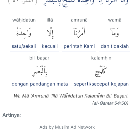
وَمَآ اَمْرُنَآ اِلَّا وَاحِدَةٌ كَلَمْحٍ ۢبِالْبَصَرِ
wāḥidatun
illā
amrunā
wamā
وَمَآ
أَمْرُنَآ
إِلَّا
وَٰحِدَةٌ
satu/sekali
kecuali
perintah Kami
dan tidaklah
bil-baṣari
kalamḥin
كَلَمْحٍۭ
بِٱلْبَصَرِ
dengan pandangan mata
seperti/secepat kejapan
Wa Mā 'Amrunā 'Illā Wāĥidatun Kalamĥin Bil-Başari.
(
)
al-Q̈amar 54:50
Artinya:
Ads by Muslim Ad Network