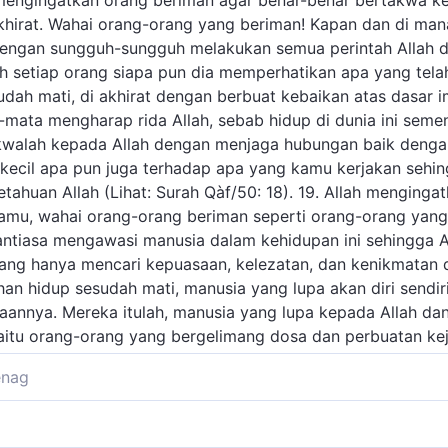
h mengingatkan orang beriman agar benar-benar bertakwa k
khirat. Wahai orang-orang yang beriman! Kapan dan di ma
dengan sungguh-sungguh melakukan semua perintah Allah 
h setiap orang siapa pun dia memperhatikan apa yang telah
udah mati, di akhirat dengan berbuat kebaikan atas dasar 
-mata mengharap rida Allah, sebab hidup di dunia ini seme
takwalah kepada Allah dengan menjaga hubungan baik dengan
sekecil apa pun juga terhadap apa yang kamu kerjakan seh
tahuan Allah (Lihat: Surah Qàf/50: 18). 19. Allah menging
kamu, wahai orang-orang beriman seperti orang-orang yang 
ntiasa mengawasi manusia dalam kehidupan ini sehingga A
ang hanya mencari kepuasaan, kelezatan, dan kenikmatan 
 hidup sesudah mati, manusia yang lupa akan diri sendiri
aannya. Mereka itulah, manusia yang lupa kepada Allah dan 
aitu orang-orang yang bergelimang dosa dan perbuatan keji
enag
riman diperintahkan agar bertakwa kepada Allah, dengan
ngan-larangan-Nya. Termasuk melaksanakan perintah Allah 