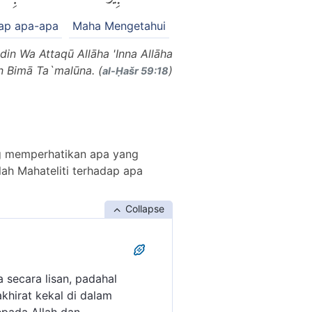
ap apa-apa
Maha Mengetahui
n Wa Attaqū Allāha 'Inna Allāha
n Bimā Ta`malūna. (
)
al-Ḥašr 59:18
ng memperhatikan apa yang
lah Mahateliti terhadap apa
Collapse
 secara lisan, padahal
khirat kekal di dalam