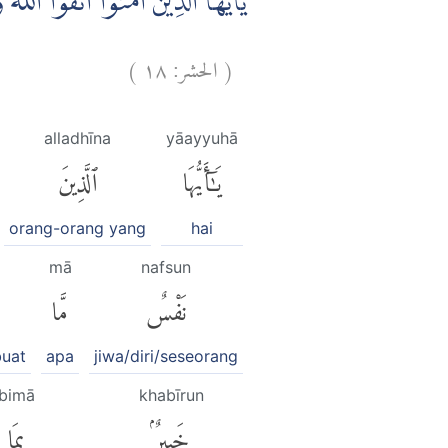
يٰٓاَيُّهَا الَّذِيْنَ اٰمَنُوا اتَّقُوا اللّٰ
)
١٨
الحشر:
(
alladhīna
yāayyuhā
يَٰٓأَيُّهَا
ٱلَّذِينَ
orang-orang yang
hai
mā
nafsun
نَفْسٌ
مَّا
buat
apa
jiwa/diri/seseorang
bimā
khabīrun
خَبِيرٌۢ
بِمَا