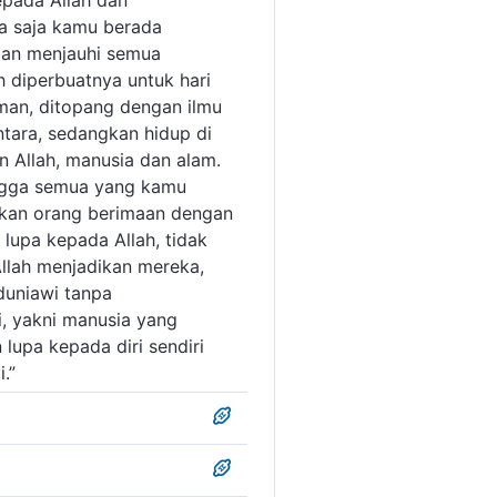
epada Allah dan
na saja kamu berada
dan menjauhi semua
 diperbuatnya untuk hari
iman, ditopang dengan ilmu
ntara, sedangkan hidup di
 Allah, manusia dan alam.
ingga semua yang kamu
atkan orang berimaan dengan
lupa kepada Allah, tidak
llah menjadikan mereka,
duniawi tanpa
, yakni manusia yang
lupa kepada diri sendiri
.”
 melaksanakan perintah-
ialah memurnikan ketaatan