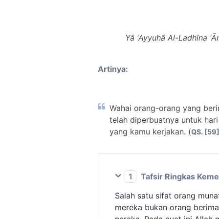
Yā 'Ayyuhā Al-Ladhīna 'Ā
Artinya:
Wahai orang-orang yang beri
telah diperbuatnya untuk hari
yang kamu kerjakan. (
QS. [59]
1
Tafsir Ringkas Kem
Salah satu sifat orang mun
mereka bukan orang beriman 