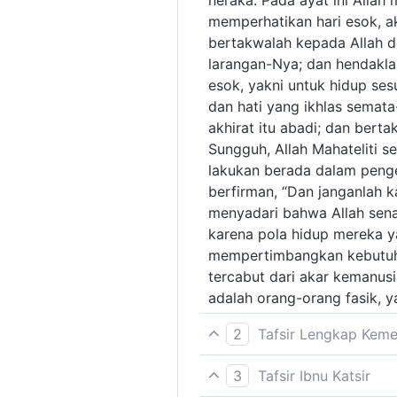
neraka. Pada ayat ini Alla
memperhatikan hari esok, a
bertakwalah kepada Allah 
larangan-Nya; dan hendakla
esok, yakni untuk hidup ses
dan hati yang ikhlas semata
akhirat itu abadi; dan ber
Sungguh, Allah Mahateliti 
lakukan berada dalam penge
berfirman, “Dan janganlah 
menyadari bahwa Allah sena
karena pola hidup mereka y
mempertimbangkan kebutuhan
tercabut dari akar kemanusi
adalah orang-orang fasik, y
2
Tafsir Lengkap Kem
Kepada orang-orang yang be
3
Tafsir Ibnu Katsir
perintah dan menjauhi lara