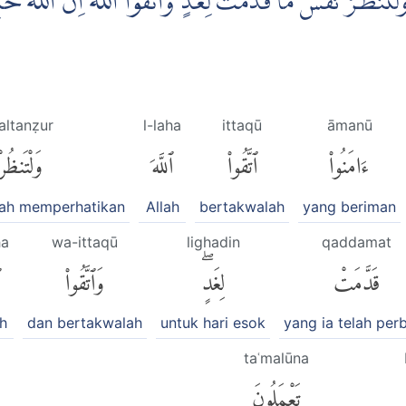
هَ وَلْتَنْظُرْ نَفْسٌ مَّا قَدَّمَتْ لِغَدٍۚ وَاتَّقُوا اللّٰهَ ۗاِنَّ اللّٰهَ خَب
altanẓur
l-laha
ittaqū
āmanū
ءَامَنُوا۟
ٱتَّقُوا۟
ٱللَّهَ
وَلْتَنظُرْ
lah memperhatikan
Allah
bertakwalah
yang beriman
ha
wa-ittaqū
lighadin
qaddamat
قَدَّمَتْ
لِغَدٍۖ
وَٱتَّقُوا۟
ٱ
ah
dan bertakwalah
untuk hari esok
yang ia telah per
taʿmalūna
تَعْمَلُونَ