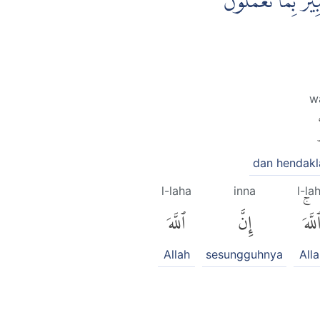
ِيْرٌ ۢبِمَا تَعْمَلُوْنَ
w
dan hendak
l-laha
inna
l-la
للَّهَۚ
إِنَّ
ٱللَّهَ
Allah
sesungguhnya
All