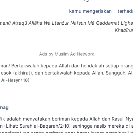
kamu mengerjakan
terhad
manū Attaqū Allāha Wa Ltanžur Nafsun Mā Qaddamat Lighadi
Khabīru
Ads by Muslim Ad Network
man! Bertakwalah kepada Allah dan hendaklah setiap ora
 esok (akhirat), dan bertakwalah kepada Allah. Sungguh, Al
)
 Al-Hasyr : 18
enag
afik adalah menyatakan beriman kepada Allah dan Rasul-Nya
(Lihat: Surah al-Baqarah/2:10) sehingga nasib mereka di a