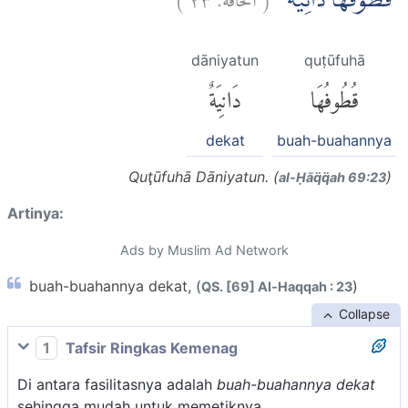
قُطُوْفُهَا دَانِيَةٌ
dāniyatun
quṭūfuhā
قُطُوفُهَا
دَانِيَةٌ
dekat
buah-buahannya
Quţūfuhā Dāniyatun. (
)
al-Ḥāq̈q̈ah 69:23
Artinya:
Ads by Muslim Ad Network
buah-buahannya dekat, (
)
QS. [69] Al-Haqqah : 23
Collapse
1
Tafsir Ringkas Kemenag
Di antara fasilitasnya adalah
buah-buahannya dekat
sehingga mudah untuk memetiknya.