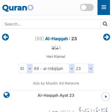
Skip to main content
Quran
O
[
69
]
Al-Haqqah
: 23
الحاقة
Hari Kiamat
Ads by Muslim Ad Network
Al-Haqqah Ayat 23
)
٢٣
الحاقة:
(