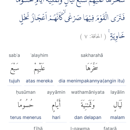
سَخَّرَهَا عَلَيْهِمْ سَبْعَ لَيَالٍ وَّثَمٰنِيَةَ اَيَّامٍۙ حُسُوْمًا
فَتَرَى الْقَوْمَ فِيْهَا صَرْعٰىۙ كَاَنَّهُمْ اَعْجَازُ نَخْلٍ
)
٧
الحاقة:
(
خَاوِيَةٍۚ
sabʿa
ʿalayhim
sakharahā
سَخَّرَهَا
عَلَيْهِمْ
سَبْعَ
tujuh
atas mereka
dia menimpakannya(angin itu)
ḥusūman
ayyāmin
wathamāniyata
layālin
لَيَالٍ
وَثَمَٰنِيَةَ
أَيَّامٍ
حُسُومًا
terus menerus
hari
dan delapan
malam
fīhā
l-qawma
fatarā