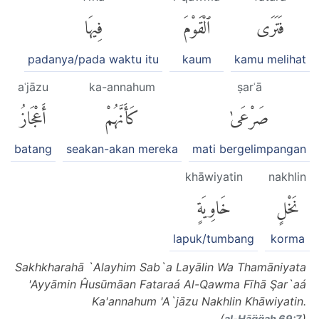
فَتَرَى
ٱلْقَوْمَ
فِيهَا
padanya/pada waktu itu
kaum
kamu melihat
aʿjāzu
ka-annahum
ṣarʿā
صَرْعَىٰ
كَأَنَّهُمْ
أَعْجَازُ
batang
seakan-akan mereka
mati bergelimpangan
khāwiyatin
nakhlin
نَخْلٍ
خَاوِيَةٍ
lapuk/tumbang
korma
Sakhkharahā `Alayhim Sab`a Layālin Wa Thamāniyata
'Ayyāmin Ĥusūmāan Fataraá Al-Qawma Fīhā Şar`aá
Ka'annahum 'A`jāzu Nakhlin Khāwiyatin.
(
)
al-Ḥāq̈q̈ah 69:7