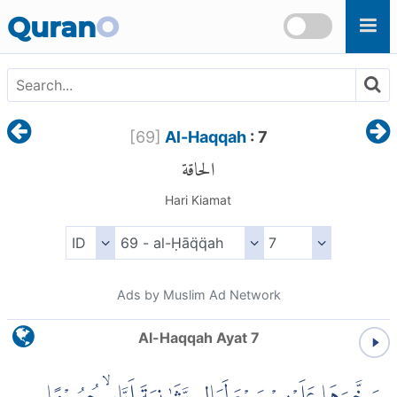
Skip to main content
Quran
O
[
69
]
Al-Haqqah
: 7
الحاقة
Hari Kiamat
Ads by Muslim Ad Network
Al-Haqqah Ayat 7