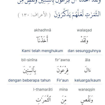
وَلَقَدْ اَخَذْنَآ اٰلَ فِرْعَوْنَ بِالسِّنِيْنَ وَنَقْصٍ مِّنَ
)
١٣٠
الأعراف:
(
الثَّمَرٰتِ لَعَلَّهُمْ يَذَّكَّرُوْنَ
akhadhnā
walaqad
وَلَقَدْ
أَخَذْنَآ
Kami telah menghukum
dan sesungguhnya
bil-sinīna
fir'ʿawna
āla
ءَالَ
فِرْعَوْنَ
بِٱلسِّنِينَ
dengan beberapa tahun
Fir'aun
keluarga/kaum
l-thamarāti
mina
wanaqṣin
وَنَقْصٍ
مِّنَ
ٱلثَّمَرَٰتِ