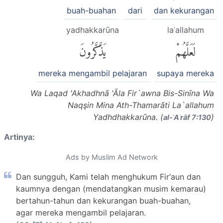
buah-buahan
dari
dan kekurangan
yadhakkarūna
laʿallahum
لَعَلَّهُمْ
يَذَّكَّرُونَ
mereka mengambil pelajaran
supaya mereka
Wa Laqad 'Akhadhnā 'Āla Fir`awna Bis-Sinīna Wa
Naqşin Mina Ath-Thamarāti La`allahum
Yadhdhakkarūna. (
)
al-ʾAʿrāf 7:130
Artinya:
Ads by Muslim Ad Network
Dan sungguh, Kami telah menghukum Fir‘aun dan
kaumnya dengan (mendatangkan musim kemarau)
bertahun-tahun dan kekurangan buah-buahan,
agar mereka mengambil pelajaran.