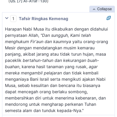
(
)
QS. [7] Al-A'raf : 130
Collapse
1
Tafsir Ringkas Kemenag
Harapan Nabi Musa itu dikabulkan dengan didahului
pernyataan Allah,
"Dan sungguh, Kami telah
menghukum Fir'aun dan kaumnya
yaitu orang-orang
Mesir
dengan
mendatangkan musim kemarau
panjang, akibat jarang atau tidak turun hujan, masa
paceklik
bertahun-tahun dan kekurangan buah-
buahan
, karena hasil tanaman yang rusak,
agar
mereka mengambil pelajaran
dan tidak kembali
menganiaya Bani Israil serta mengikuti ajakan Nabi
Musa, sebab kesulitan dan bencana itu biasanya
dapat mencegah orang berlaku sombong,
membersihkan diri untuk menerima kebenaran, dan
mendorong untuk mengharap perkenan Tuhan
semesta alam dan tunduk kepada-Nya."