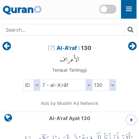
Skip to main content
Quran
O
[
7
]
Al-A'raf
: 130
الأعراف
Tempat Tertinggi
Ads by Muslim Ad Network
Al-A'raf Ayat 130