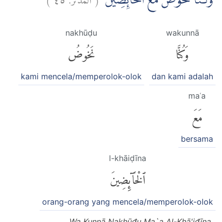
وَكُنَّا نَخُوْضُ مَعَ الْخَاۤىِٕضِيْنَۙ
nakhūḍu
wakunnā
وَكُنَّا
نَخُوضُ
kami mencela/memperolok-olok
dan kami adalah
maʿa
مَعَ
bersama
l-khāiḍīna
ٱلْخَآئِضِينَ
orang-orang yang mencela/memperolok-olok
Wa Kunnā Nakhūđu Ma`a Al-Khā'iđīna.