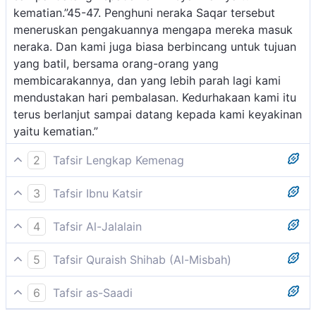
kematian.”45-47. Penghuni neraka Saqar tersebut
meneruskan pengakuannya mengapa mereka masuk
neraka. Dan kami juga biasa berbincang untuk tujuan
yang batil, bersama orang-orang yang
membicarakannya, dan yang lebih parah lagi kami
mendustakan hari pembalasan. Kedurhakaan kami itu
terus berlanjut sampai datang kepada kami keyakinan
yaitu kematian.”
2
Tafsir Lengkap Kemenag
Ayat ini menjelaskan bahwa mereka ikut terlibat
3
Tafsir Ibnu Katsir
dalam perbuatan orang yang tercela, yang tidak
Allah Swt. memberitahukan bahwa:
senang kepada Islam dan Nabi Muhammad dengan
4
Tafsir Al-Jalalain
menuduh beliau pendusta atau tukang sihir yang gila.
(Dan adalah Kami tenggelam ke dalam pembicaraan)
Tiap-tiap diri bertanggungjawab atas apa yang telah
Mengenai Al-Qur'an mereka menganggapnya
5
Tafsir Quraish Shihab (Al-Misbah)
yang batil (bersama dengan orang-orang yang
diperbuatnya. (Al-Muddatstsir: 38)
hanyalah sihir, syair, atau mantra untuk tenung.
Mereka menjawab, "Dahulu kami tidak menegakkan
membicarakannya.)
Pokoknya mereka terlibat dalam perbuatan kebatilan.
6
Tafsir as-Saadi
salat seperti yang dilakukan kaum muslim. Kami pun
Yakni bergantung kepada amal perbuatannya sendiri