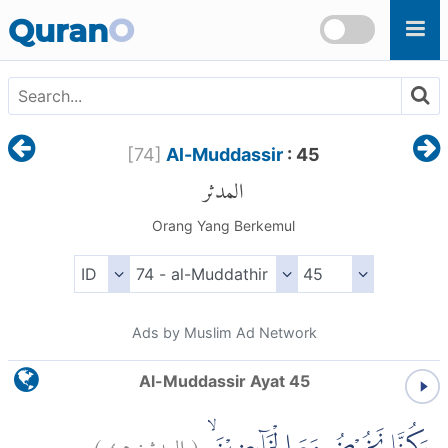
Skip to main content
Quran
O
[
74
]
Al-Muddassir
: 45
المدثر
Orang Yang Berkemul
Ads by Muslim Ad Network
Al-Muddassir Ayat 45
)
٤٥
المدثر:
(