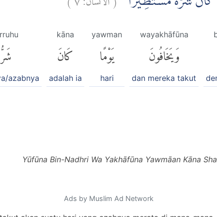
ْمًا كَانَ شَرُّهٗ مُسْتَطِيْرًا
rruhu
kāna
yawman
wayakhāfūna
b
وَيَخَافُونَ
يَوْمًا
كَانَ
شَرُّه
ya/azabnya
adalah ia
hari
dan mereka takut
de
Yūfūna Bin-Nadhri Wa Yakhāfūna Yawmāan Kāna Shar
Ads by Muslim Ad Network