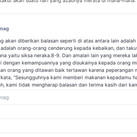
akut akan suatu hari yang azabnya merata di mana-mana. 
enag
ng akan diberikan balasan seperti di atas antara lain ada
 adalah orang-orang cenderung kepada kebaikan, dan takut
a yaitu siksa neraka.8-9. Dan amalan lain yang mereka l
i dengan kemampuannya yang disukainya kepada orang mi
an orang yang ditawan baik tertawan karena peperangan 
erkata, “Sesungguhnya kami memberi makanan kepadamu h
h, kami tidak mengharap balasan dan terima kasih dari ka
enag
berikutnya menyebutkan beberapa sifat orang-orang abrar (
an takut akan suatu hari yang azabnya merata di mana-ma
jiban yang datang dari pribadi sendiri dalam rangka menaa
ng datang dari Allah, maka nazar bersifat pembebanan yan