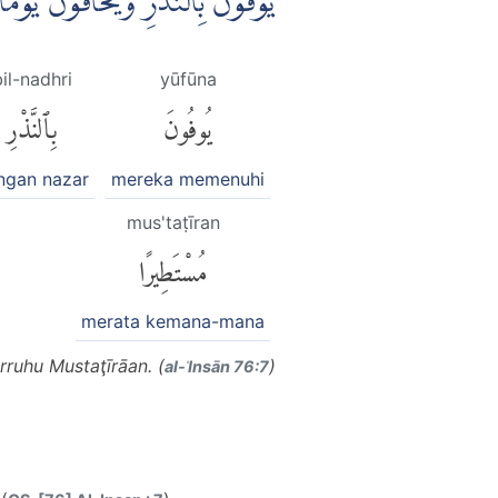
يُوْفُوْنَ بِالنَّذْرِ وَيَخَافُوْنَ يَو
il-nadhri
yūfūna
يُوفُونَ
بِٱلنَّذْرِ
ngan nazar
mereka memenuhi
mus'taṭīran
مُسْتَطِيرًا
merata kemana-mana
ruhu Mustaţīrāan. (
)
al-ʾInsān 76:7