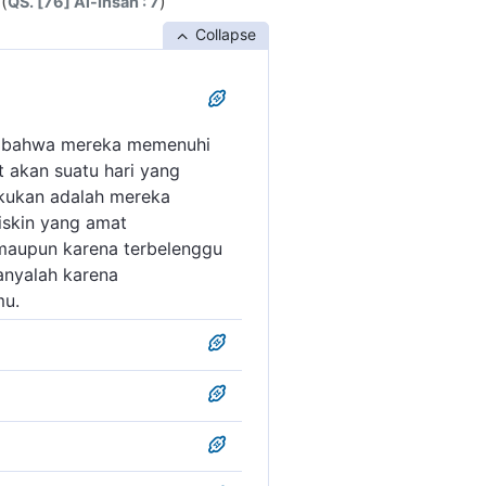
(
)
QS. [76] Al-Insan : 7
Collapse
lah bahwa mereka memenuhi
 akan suatu hari yang
akukan adalah mereka
skin yang amat
maupun karena terbelenggu
anyalah karena
mu.
berbuat kebaikan), yaitu:
na. Menunaikan nazar
ti Allah. Berbeda dengan
g timbul karena keinginan