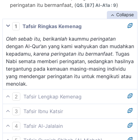
peringatan itu bermanfaat, (
)
QS. [87] Al-A'la : 9
Collapse
1
Tafsir Ringkas Kemenag
Oleh sebab itu, berikanlah
kaummu
peringatan
dengan Al-Qur’an yang kami wahyukan dan mudahkan
kepadamu,
karena peringatan itu bermanfaat.
Tugas
Nabi semata memberi peringatan, sedangkan hasilnya
tergantung pada kemauan masing-masing individu
yang mendengar peringatan itu untuk mengikuti atau
menolak.
2
Tafsir Lengkap Kemenag
Dalam ayat ini, Allah memerintahkan Rasul-Nya agar
3
Tafsir Ibnu Katsir
memperingatkan umat manusia tentang yang telah ia
Firman Allah Swt.:
terima dari-Nya. Allah menyatakan bahwa peringatan
4
Tafsir Al-Jalalain
itu amat besar kegunaan dan faedahnya bagi
(Oleh sebab itu berikanlah peringatan) dengan
{فَذَكِّرْ إِنْ نَفَعَتِ الذِّكْرَى}
manusia, karena peringatan itu memberi petunjuk