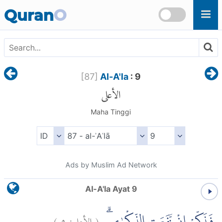
Skip to main content
Quran
O
[
87
]
Al-A'la
: 9
الأعلى
Maha Tinggi
Ads by Muslim Ad Network
Al-A'la Ayat 9
)
٩
الأعلى:
(