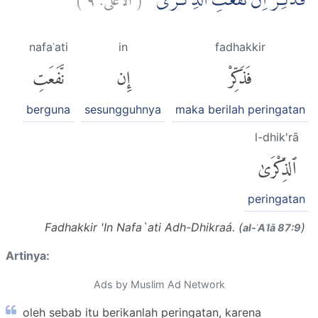
فَذَكِّرْ اِنْ نَّفَعَتِ الذِّكْرٰىۗ
nafaʿati
in
fadhakkir
فَذَكِّرْ
إِن
نَّفَعَتِ
berguna
sesungguhnya
maka berilah peringatan
l-dhik'rā
ٱلذِّكْرَىٰ
peringatan
Fadhakkir 'In Nafa`ati Adh-Dhikraá. (
)
al-ʾAʿlā 87:9
Artinya:
Ads by Muslim Ad Network
oleh sebab itu berikanlah peringatan, karena