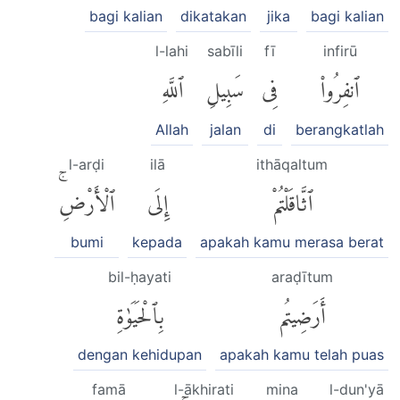
bagi kalian
dikatakan
jika
bagi kalian
l-lahi
sabīli
fī
infirū
ٱنفِرُوا۟
فِى
سَبِيلِ
ٱللَّهِ
Allah
jalan
di
berangkatlah
l-arḍi
ilā
ithāqaltum
ٱثَّاقَلْتُمْ
إِلَى
ٱلْأَرْضِۚ
bumi
kepada
apakah kamu merasa berat
bil-ḥayati
araḍītum
أَرَضِيتُم
بِٱلْحَيَوٰةِ
dengan kehidupan
apakah kamu telah puas
famā
l-ākhirati
mina
l-dun'yā