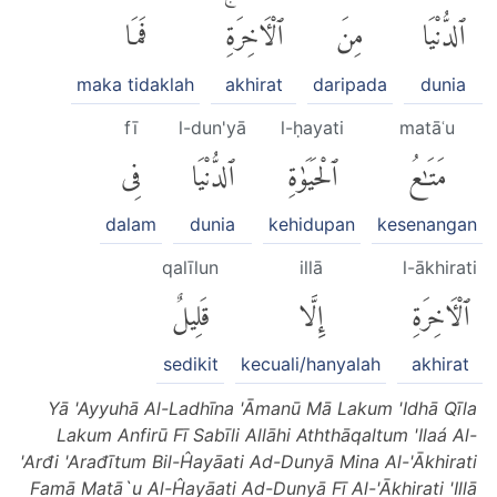
ٱلدُّنْيَا
مِنَ
ٱلْءَاخِرَةِۚ
فَمَا
maka tidaklah
akhirat
daripada
dunia
fī
l-dun'yā
l-ḥayati
matāʿu
مَتَٰعُ
ٱلْحَيَوٰةِ
ٱلدُّنْيَا
فِى
dalam
dunia
kehidupan
kesenangan
qalīlun
illā
l-ākhirati
ٱلْءَاخِرَةِ
إِلَّا
قَلِيلٌ
sedikit
kecuali/hanyalah
akhirat
Yā 'Ayyuhā Al-Ladhīna 'Āmanū Mā Lakum 'Idhā Qīla
Lakum Anfirū Fī Sabīli Allāhi Aththāqaltum 'Ilaá Al-
'Arđi 'Arađītum Bil-Ĥayāati Ad-Dunyā Mina Al-'Ākhirati
Famā Matā`u Al-Ĥayāati Ad-Dunyā Fī Al-'Ākhirati 'Illā