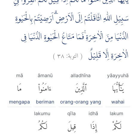
يٰٓاَيُّهَا الَّذِيْنَ اٰمَنُوْا مَا لَكُمْ اِذَا قِيْلَ لَكُمُ انْفِرُوْا فِيْ
سَبِيْلِ اللّٰهِ اثَّاقَلْتُمْ اِلَى الْاَرْضِۗ اَرَضِيْتُمْ بِالْحَيٰوةِ
الدُّنْيَا مِنَ الْاٰخِرَةِۚ فَمَا مَتَاعُ الْحَيٰوةِ الدُّنْيَا فِى
)
٣٨
التوبة:
(
الْاٰخِرَةِ اِلَّا قَلِيْلٌ
mā
āmanū
alladhīna
yāayyuhā
يَٰٓأَيُّهَا
ٱلَّذِينَ
ءَامَنُوا۟
مَا
mengapa
beriman
orang-orang yang
wahai
lakumu
qīla
idhā
lakum
لَكُمْ
إِذَا
قِيلَ
لَكُمُ