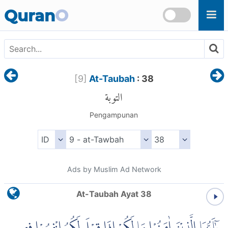
Skip to main content
Quran
O
[
9
]
At-Taubah
: 38
التوبة
Pengampunan
Ads by Muslim Ad Network
At-Taubah Ayat 38