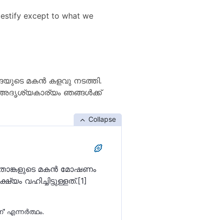
 testify except to what we
ങ്ങയുടെ മകന്‍ കളവു നടത്തി.
 അദൃശ്യകാര്യം ഞങ്ങള്‍ക്ക്
Collapse
വേ, താങ്കളുടെ മകന്‍ മോഷണം
ം വഹിച്ചിട്ടുള്ളത്‌.[1]
 എന്നര്‍ത്ഥം.