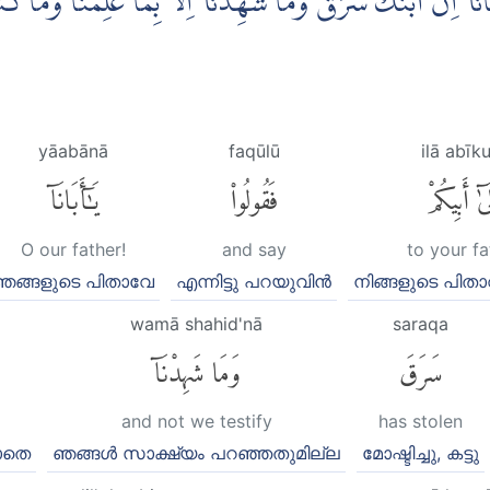
اَبَانَآ اِنَّ ابْنَكَ سَرَقَۚ وَمَا شَهِدْنَآ اِلَّا بِمَا عَلِمْنَا وَمَا كُن
yāabānā
faqūlū
ilā abīk
َىٰٓ أَبِيكُمْ
فَقُولُوا۟
يَٰٓأَبَانَآ
O our father!
and say
to your fa
ഞങ്ങളുടെ പിതാവേ
എന്നിട്ടു പറയുവിന്‍
നിങ്ങളുടെ പിതാവ
wamā shahid'nā
saraqa
سَرَقَ
وَمَا شَهِدْنَآ
and not we testify
has stolen
ാതെ
ഞങ്ങള്‍ സാക്ഷ്യം പറഞ്ഞതുമില്ല
മോഷ്ടിച്ചു, കട്ടു