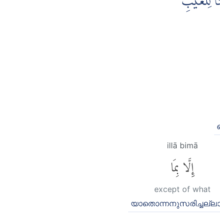
َّا لِلْغَيْبِ
illā bimā
إِلَّا بِمَا
except of what
യാതൊന്നനുസരിച്ചല്ല