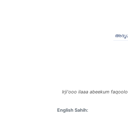
അദൃശ
Irji'ooo ilaaa abeekum faqoo
English Sahih: