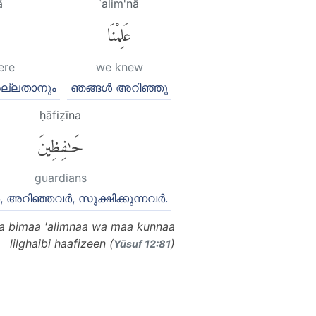
ā
ʿalim'nā
عَلِمْنَا
ere
we knew
 അല്ലതാനും
ഞങ്ങള്‍ അറിഞ്ഞു
ḥāfiẓīna
حَٰفِظِينَ
guardians
‍, അറിഞ്ഞവര്‍, സൂക്ഷിക്കുന്നവര്‍.
laa bimaa 'alimnaa wa maa kunnaa
lilghaibi haafizeen (
)
Yūsuf 12:81