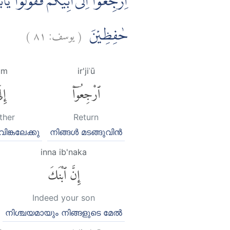
اِرْجِعُوْٓا اِلٰٓى اَبِيْكُمْ فَقُوْلُوْا يٰٓ
)
٨١
يوسف:
(
حٰفِظِيْنَ
um
ir'jiʿū
ٱرْجِعُوٓا۟
إِل
ther
Return
ിങ്കലേക്കു
നിങ്ങള്‍ മടങ്ങുവിന്‍
inna ib'naka
إِنَّ ٱبْنَكَ
Indeed your son
നിശ്ചയമായും നിങ്ങളുടെ മേല്‍