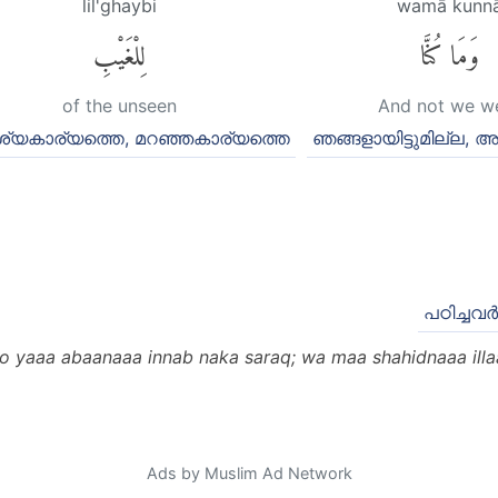
lil'ghaybi
wamā kunn
وَمَا كُنَّا
لِلْغَيْبِ
of the unseen
And not we w
്യകാര്യത്തെ, മറഞ്ഞകാര്യത്തെ
ഞങ്ങളായിട്ടുമില്ല,
പഠിച്ചവര്
loo yaaa abaanaaa innab naka saraq; wa maa shahidnaaa il
Ads by Muslim Ad Network