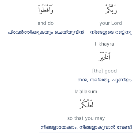
رَبَّكُمْ
وَٱفْعَلُوا۟
and do
your Lord
പ്രവര്‍ത്തിക്കുകയും ചെയ്യുവീന്‍
നിങ്ങളുടെ റബ്ബിനു
l-khayra
ٱلْخَيْرَ
[the] good
നന്മ, നല്ലതു, പുണ്യം
laʿallakum
لَعَلَّكُمْ
so that you may
നിങ്ങളായേക്കാം, നിങ്ങളാകുവാന്‍ വേണ്ടി