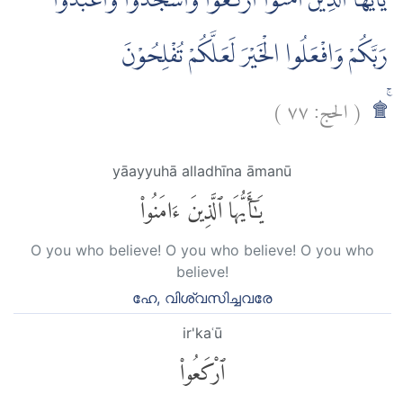
يٰٓاَيُّهَا الَّذِيْنَ اٰمَنُوا ارْكَعُوْا وَاسْجُدُوْا وَاعْبُدُوْا
رَبَّكُمْ وَافْعَلُوا الْخَيْرَ لَعَلَّكُمْ تُفْلِحُوْنَ
)
٧٧
الحج:
(
ۚ۩
yāayyuhā alladhīna āmanū
يَٰٓأَيُّهَا ٱلَّذِينَ ءَامَنُوا۟
O you who believe! O you who believe! O you who
believe!
ഹേ, വിശ്വസിച്ചവരേ
ir'kaʿū
ٱرْكَعُوا۟