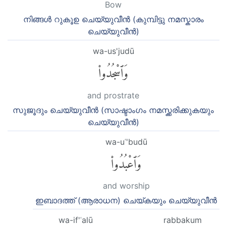
Bow
നിങ്ങള്‍ റുകൂഉ ചെയ്യുവീന്‍ (കുമ്പിട്ടു നമസ്കാരം
ചെയ്യുവീന്‍)
wa-us'judū
وَٱسْجُدُوا۟
and prostrate
സുജൂദും ചെയ്യുവീന്‍ (സാഷ്ടാംഗം നമസ്ക്കരിക്കുകയും
ചെയ്യുവീന്‍)
wa-uʿ'budū
وَٱعْبُدُوا۟
and worship
ഇബാദത്ത് (ആരാധന) ചെയ്കയും ചെയ്യുവീന്‍
wa-if'ʿalū
rabbakum