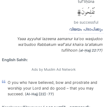
tuf'liḥūna
تُفْلِحُونَ۩
be successful
വിജയം പ്രാപിക്കും
Yaaa ayyuhal lazeena aamanur ka'oo wasjudoo
wa'budoo Rabbakum waf'alul khaira la'allakum
tuflihoon (
)
al-Ḥajj 22:77
English Sahih:
Ads by Muslim Ad Network
O you who have believed, bow and prostrate and
worship your Lord and do good – that you may
succeed. (
)
Al-Hajj [22] : 77