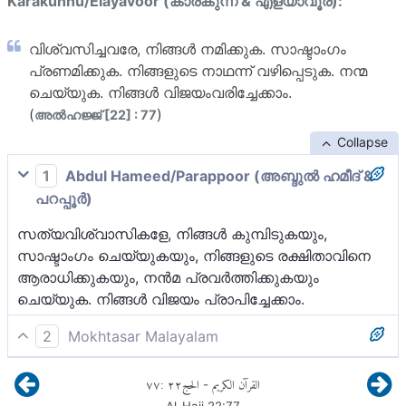
Karakunnu/Elayavoor (കാരകുന്ന് & എളയാവൂര്):
വിശ്വസിച്ചവരേ, നിങ്ങള്‍ നമിക്കുക. സാഷ്ടാംഗം
പ്രണമിക്കുക. നിങ്ങളുടെ നാഥന്ന് വഴിപ്പെടുക. നന്മ
ചെയ്യുക. നിങ്ങള്‍ വിജയംവരിച്ചേക്കാം.
(
)
അല്‍ഹജ്ജ് [22] : 77
Collapse
1
Abdul Hameed/Parappoor (അബ്ദുല്‍ ഹമീദ് &
പറപ്പൂര്‍)
സത്യവിശ്വാസികളേ, നിങ്ങള്‍ കുമ്പിടുകയും,
സാഷ്ടാംഗം ചെയ്യുകയും, നിങ്ങളുടെ രക്ഷിതാവിനെ
ആരാധിക്കുകയും, നന്‍മ പ്രവര്‍ത്തിക്കുകയും
ചെയ്യുക. നിങ്ങള്‍ വിജയം പ്രാപിച്ചേക്കാം.
2
Mokhtasar Malayalam
അല്ലാഹുവിൽ വിശ്വസിക്കുകയും, അവൻ്റെ
٧٧
:
٢٢
الحج
القرآن الكريم
-
നിയമങ്ങൾ പ്രാവർത്തികമാക്കുകയും ചെയ്തവരേ!