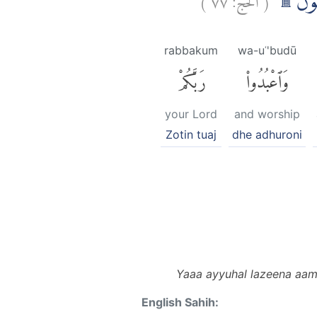
ُفْلِحُوْنَ
rabbakum
wa-uʿ'budū
وَٱعْبُدُوا۟
رَبَّكُمْ
your Lord
and worship
Zotin tuaj
dhe adhuroni
Yaaa ayyuhal lazeena aam
English Sahih: