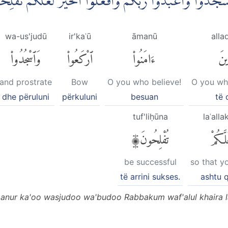
وْا وَاسْجُدُوْا وَاعْبُدُوْا رَبَّكُمْ وَافْعَلُوا الْخَيْرَ لَعَلَّكُمْ ت
wa-us'judū
ir'kaʿū
āmanū
alla
ِينَ
ءَامَنُوا۟
ٱرْكَعُوا۟
وَٱسْجُدُوا۟
and prostrate
Bow
O you who believe!
O you wh
dhe përuluni
përkuluni
besuan
të 
tuf'liḥūna
laʿall
َلَّكُمْ
تُفْلِحُونَ۩
be successful
so that y
të arrini sukses.
ashtu q
anur ka'oo wasjudoo wa'budoo Rabbakum waf'alul khaira la