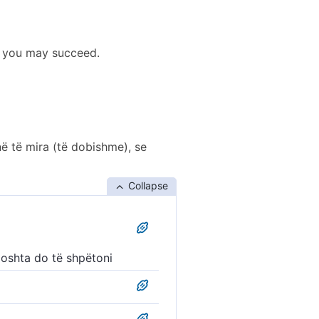
t you may succeed.
ë të mira (të dobishme), se
Collapse
doshta do të shpëtoni
ëni vepra të mira për të