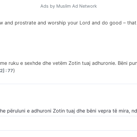
Ads by Muslim Ad Network
w and prostrate and worship your Lord and do good – tha
 me ruku e sexhde dhe vetëm Zotin tuaj adhuronie. Bëni pun
)
2] : 77
he përuluni e adhuroni Zotin tuaj dhe bëni vepra të mira, n
ëruluni në sexhde (para Allahut)! Adhuroni Zotin tuaj dhe b