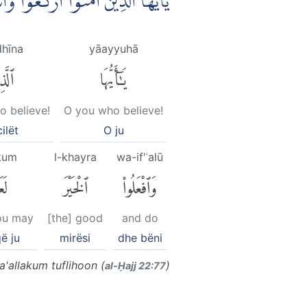
يٰٓاَيُّهَا الَّذِيْنَ اٰمَنُوا ارْكَعُ ۚ۩
dhīna
yāayyuhā
يَٰٓأَيُّهَا
ٱلَّذ
o believe!
O you who believe!
cilët
O ju
akum
l-khayra
wa-if'ʿalū
وَٱفْعَلُوا۟
ٱلْخَيْرَ
لَع
ou may
[the] good
and do
ë ju
mirësi
dhe bëni
'allakum tuflihoon (
)
al-Ḥajj 22:77