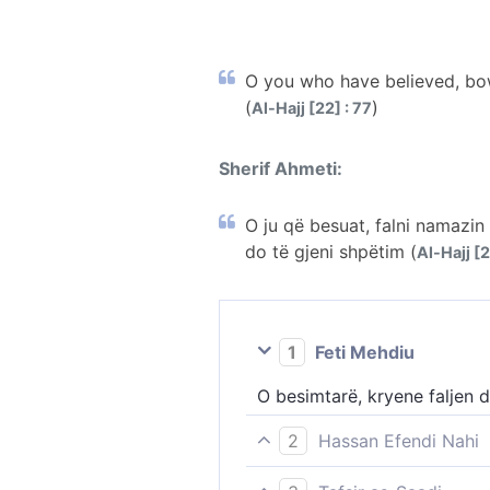
O you who have believed, bo
(
)
Al-Hajj [22] : 77
Sherif Ahmeti:
O ju që besuat, falni namazin
do të gjeni shpëtim (
Al-Hajj [2
1
Feti Mehdiu
O besimtarë, kryene faljen d
2
Hassan Efendi Nahi
O besimtarë! Përkuluni dhe p