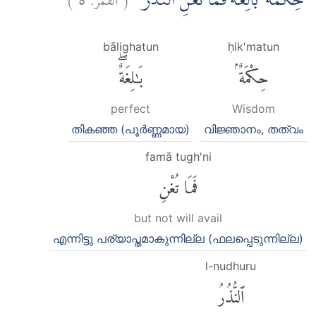
حِكْمَةٌ ۢ بَالِغَةٌ فَمَا تُغْنِ النُّذُرُۙ
bālighatun
ḥik'matun
حِكْمَةٌۢ
بَٰلِغَةٌۖ
perfect
Wisdom
തികഞ്ഞ (പൂര്‍ണ്ണമായ)
വിജ്ഞാനം, തത്വം
famā tugh'ni
فَمَا تُغْنِ
but not will avail
എന്നിട്ടു പര്യാപ്തമാകുന്നില്ല (ഫലപ്പെടുന്നില്ല)
l-nudhuru
ٱلنُّذُرُ