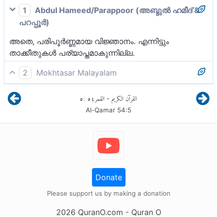
1
Abdul Hameed/Parappoor (അബ്ദുല്‍ ഹമീദ് &
പറപ്പൂര്‍)
അതെ, പരിപൂര്‍ണ്ണമായ വിജ്ഞാനം. എന്നിട്ടും
താക്കീതുകള്‍ പര്യാപ്തമാകുന്നില്ല.
2
Mokhtasar Malayalam
അവർക്ക് വന്നെത്തിയ വാർത്തകൾ അവരുടെ മേൽ
٥
:
٥٤
القمر
القرآن الكريم
-
തെളിവുകൾ സ്ഥാപിതമാകാൻ പര്യാപ്തമായ
Al-Qamar
54
:
5
പരിപൂർണ്ണമായ വിജ്ഞാനമാണ്. എന്നാൽ
അല്ലാഹുവിലും അന്ത്യനാളിലും
വിശ്വസിക്കാത്തവർക്ക് ഈ താക്കീതുകളൊന്നും
ഉപകാരപ്പെടുന്നില്ല.
Donate
Please support us by making a donation
2026
QuranO.com
- Quran O