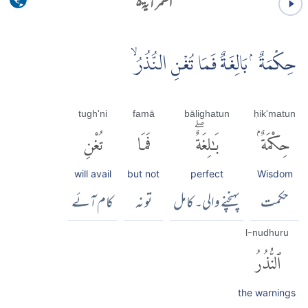
القمر آية ۵
حِكْمَةٌ ۢ بَالِغَةٌ فَمَا تُغْنِ النُّذُرُۙ
tugh'ni
famā
bālighatun
ḥik'matun
حِكْمَةٌۢ
بَٰلِغَةٌۖ
فَمَا
تُغْنِ
will avail
but not
perfect
Wisdom
حکمت
پہنچنے والی۔ کامل
تو نہ
کام آئے
l-nudhuru
ٱلنُّذُرُ
the warnings