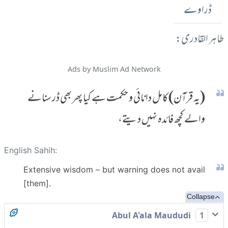
ڈراوے
طاہر القادری:
Ads by Muslim Ad Network
(یہ قرآن) کامل دانائی و حکمت ہے کیا پھر بھی ڈر سنانے
والے کچھ فائدہ نہیں دیتے،
English Sahih:
Extensive wisdom – but warning does not avail
[them].
Collapse
Abul A'ala Maududi
1