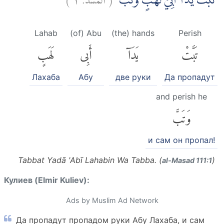
تَبَّتْ يَدَآ اَبِيْ لَهَبٍ وَّتَبَّۗ
Lahab
(of) Abu
(the) hands
Perish
تَبَّتْ
يَدَآ
أَبِى
لَهَبٍ
Лахаба
Абу
две руки
Да пропадут
and perish he
وَتَبَّ
и сам он пропал!
Tabbat Yadā 'Abī Lahabin Wa Tabba. (
)
al-Masad 111:1
Кулиев (Elmir Kuliev):
Ads by Muslim Ad Network
Да пропадут пропадом руки Абу Лахаба, и сам