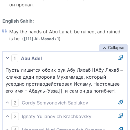
он пропал.
English Sahih:
May the hands of Abu Lahab be ruined, and ruined
is he. (
)
[111] Al-Masad : 1
Collapse
1
Abu Adel
Пусть лишится обоих рук Абу Ляхаб [[Абу Ляхаб –
кличка дяди пророка Мухаммада, который
усердно противодействовал Исламу. Настоящее
его имя – Абдуль-‘Узза.]], и сам он да погибнет!
2
Gordy Semyonovich Sablukov
Да погибнут руки у Абу-лагаба, да погибнет он!
3
Ignaty Yulianovich Krachkovsky
Пусть пропадут обе руки Абу Лахаба, а сам он
4
Magomed-Nuri Osmanovich Osmanov