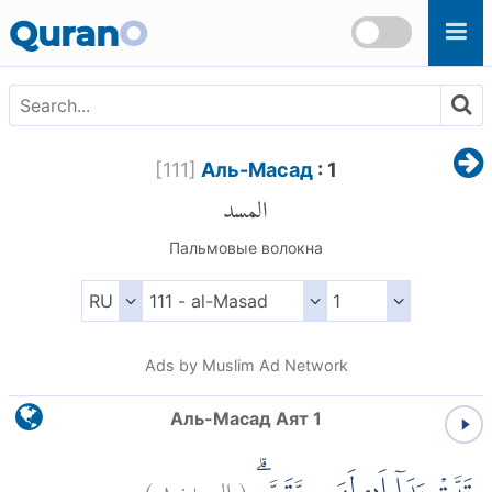
Skip to main content
Quran
O
[
111
]
Аль-Масад
: 1
المسد
Пальмовые волокна
Ads by Muslim Ad Network
Аль-Масад Аят 1
)
١
المسد:
(