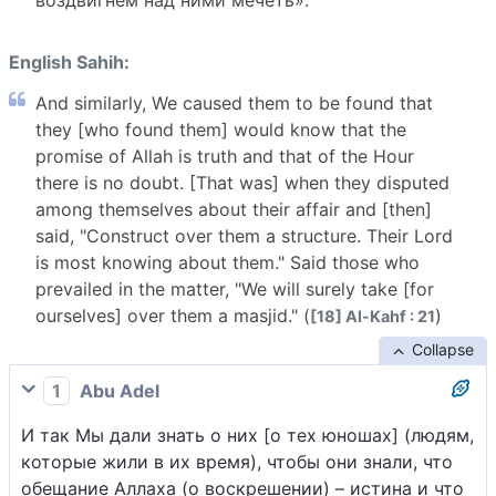
воздвигнем над ними мечеть».
English Sahih:
And similarly, We caused them to be found that
they [who found them] would know that the
promise of Allah is truth and that of the Hour
there is no doubt. [That was] when they disputed
among themselves about their affair and [then]
said, "Construct over them a structure. Their Lord
is most knowing about them." Said those who
prevailed in the matter, "We will surely take [for
ourselves] over them a masjid." (
)
[18] Al-Kahf : 21
Collapse
1
Abu Adel
И так Мы дали знать о них [о тех юношах] (людям,
которые жили в их время), чтобы они знали, что
обещание Аллаха (о воскрешении) – истина и что