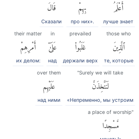
أَعْلَمُ
بِهِمْۚ
قَالَ
Сказали
про них».
лучше знает
their matter
in
prevailed
those who
ٱلَّذِينَ
غَلَبُوا۟
عَلَىٰٓ
أَمْرِهِمْ
их делом:
над
держали верх
те, которые
over them
"Surely we will take
لَنَتَّخِذَنَّ
عَلَيْهِم
над ними
«Непременно, мы устроим
a place of worship"
مَّسْجِدًا