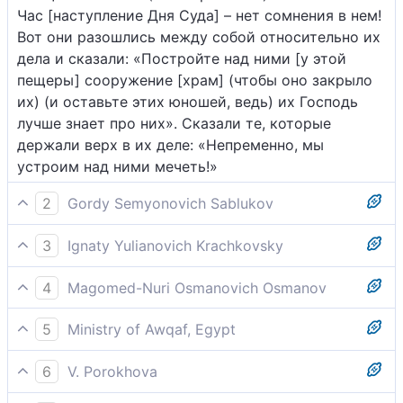
Час [наступление Дня Суда] – нет сомнения в нем!
Вот они разошлись между собой относительно их
дела и сказали: «Постройте над ними [у этой
пещеры] сооружение [храм] (чтобы оно закрыло
их) (и оставьте этих юношей, ведь) их Господь
лучше знает про них». Сказали те, которые
держали верх в их деле: «Непременно, мы
устроим над ними мечеть!»
2
Gordy Semyonovich Sablukov
Мы сделали это известным им для того, чтобы
3
Ignaty Yulianovich Krachkovsky
они знали, что обетование Божие истинно, и что
И так дали Мы знать о них, чтобы они узнали, что
час не подлежит сомнению, тогда как они спорят
4
Magomed-Nuri Osmanovich Osmanov
обещание Аллаха - истина и что час - нет
между собой о делах своих. И они сказали:
Итак, Мы поведали людям этот рассказ, чтобы
сомнения в нем! Вот они разошлись между собой
"Постройте над ними какое нибудь здание.
5
Ministry of Awqaf, Egypt
они знали, что обещанное Аллахом -
в их деле и сказали: "Постройте над ними
Господь их лучше всех знает их". Те, которые
О том, как Мы усыпили, а затем пробудили их, Мы
[непреложная] истина и что [Судный] час
сооружение. Их Господь лучше знает про них".
первенствуют у них в делах их, сказали:
6
V. Porokhova
поведали обитателям города, чтобы они узнали,
непременно наступит. [После их смерти] люди
Сказали те, которые держали верх в их деле:
"Построим над ними мечеть".