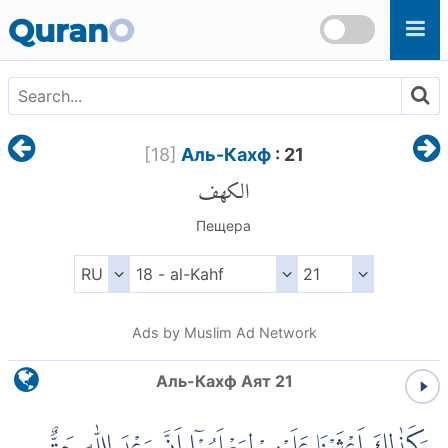
Skip to main content
Quran
O
[
18
]
Аль-Кахф
: 21
الكهف
Пещера
Ads by Muslim Ad Network
Аль-Кахф Аят 21