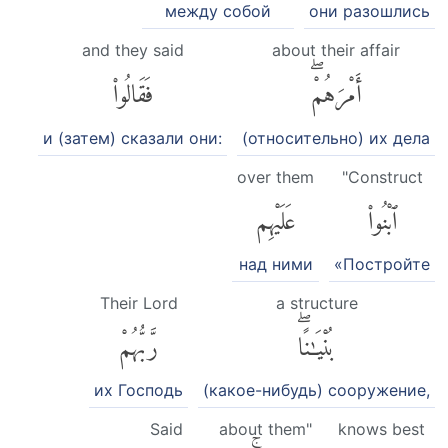
между собой
они разошлись
and they said
about their affair
أَمْرَهُمْۖ
فَقَالُوا۟
и (затем) сказали они:
(относительно) их дела
over them
"Construct
ٱبْنُوا۟
عَلَيْهِم
над ними
«Постройте
Their Lord
a structure
بُنْيَٰنًاۖ
رَّبُّهُمْ
их Господь
(какое-нибудь) сооружение,
Said
about them"
knows best