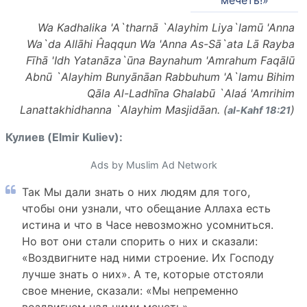
мечеть!»
Wa Kadhalika 'A`tharnā `Alayhim Liya`lamū 'Anna
Wa`da Allāhi Ĥaqqun Wa 'Anna As-Sā`ata Lā Rayba
Fīhā 'Idh Yatanāza`ūna Baynahum 'Amrahum Faqālū
Abnū `Alayhim Bunyānāan Rabbuhum 'A`lamu Bihim
Qāla Al-Ladhīna Ghalabū `Alaá 'Amrihim
Lanattakhidhanna `Alayhim Masjidāan. (
)
al-Kahf 18:21
Кулиев (Elmir Kuliev):
Ads by Muslim Ad Network
Так Мы дали знать о них людям для того,
чтобы они узнали, что обещание Аллаха есть
истина и что в Часе невозможно усомниться.
Но вот они стали спорить о них и сказали:
«Воздвигните над ними строение. Их Господу
лучше знать о них». А те, которые отстояли
свое мнение, сказали: «Мы непременно