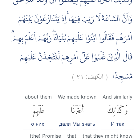
وَكَذٰلِكَ اَعْثَرْنَا عَلَيْهِمْ لِيَعْلَمُوْٓا اَنَّ وَعْدَ اللّٰهِ حَقٌّ
وَّاَنَّ السَّاعَةَ لَا رَيْبَ فِيْهَاۚ اِذْ يَتَنَازَعُوْنَ بَيْنَهُمْ
اَمْرَهُمْ فَقَالُوا ابْنُوْا عَلَيْهِمْ بُنْيَانًاۗ رَبُّهُمْ اَعْلَمُ بِهِمْۗ
قَالَ الَّذِيْنَ غَلَبُوْا عَلٰٓى اَمْرِهِمْ لَنَتَّخِذَنَّ عَلَيْهِمْ
)
٢١
الكهف:
(
مَّسْجِدًا
about them
We made known
And similarly
وَكَذَٰلِكَ
أَعْثَرْنَا
عَلَيْهِمْ
о них,
дали Мы знать
И так
(the) Promise
that
that they might know