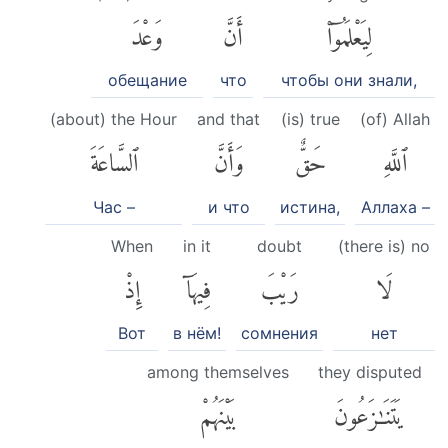
لِيَعْلَمُوٓا۟
أَنَّ
وَعْدَ
обещание
что
чтобы они знали,
(about) the Hour
and that
(is) true
(of) Allah
ٱللَّهِ
حَقٌّ
وَأَنَّ
ٱلسَّاعَةَ
Час –
и что
истина,
Аллаха –
When
in it
doubt
(there is) no
لَا
رَيْبَ
فِيهَآ
إِذْ
Вот
в нём!
сомнения
нет
among themselves
they disputed
يَتَنَٰزَعُونَ
بَيْنَهُمْ