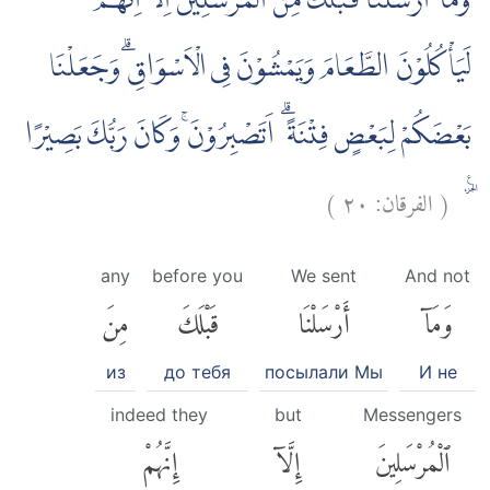
وَمَآ اَرْسَلْنَا قَبْلَكَ مِنَ الْمُرْسَلِيْنَ اِلَّآ اِنَّهُمْ
لَيَأْكُلُوْنَ الطَّعَامَ وَيَمْشُوْنَ فِى الْاَسْوَاقِۗ وَجَعَلْنَا
بَعْضَكُمْ لِبَعْضٍ فِتْنَةً ۗ اَتَصْبِرُوْنَۚ وَكَانَ رَبُّكَ بَصِيْرًا
)
٢٠
الفرقان:
(
ࣖ ۔
any
before you
We sent
And not
وَمَآ
أَرْسَلْنَا
قَبْلَكَ
مِنَ
из
до тебя
посылали Мы
И не
indeed they
but
Messengers
ٱلْمُرْسَلِينَ
إِلَّآ
إِنَّهُمْ