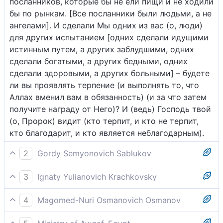
посланников, которые бы не ели пищи и не ходили
бы по рынкам. [Все посланники были людьми, а не
ангелами]. И сделали Мы одних из вас (о, люди)
для других испытанием [одних сделали идущими
истинным путем, а других заблудшими, одних
сделали богатыми, а других бедными, одних
сделали здоровыми, а других больными] – будете
ли вы проявлять терпение (и выполнять то, что
Аллах вменил вам в обязанность) (и за что затем
получите награду от Него)? И (ведь) Господь твой
(о, Пророк) видит (кто терпит, и кто не терпит,
кто благодарит, и кто является неблагодарным).
2
Gordy Semyonovich Sablukov
Посланники, каких посылали Мы прежде тебя, ели
3
Ignaty Yulianovich Krachkovsky
пищу, ходили по рынкам; одних из вас Мы делали
И до тебя Мы не посылали посланников, которые
для других испытанием, стойки ли вы. Господь
4
Magomed-Nuri Osmanovich Osmanov
бы не ели пищи и не ходили по рынкам. И
твой видит всё.
Мы не посылали до тебя посланников, которые не
некоторых из вас Мы сделали для других