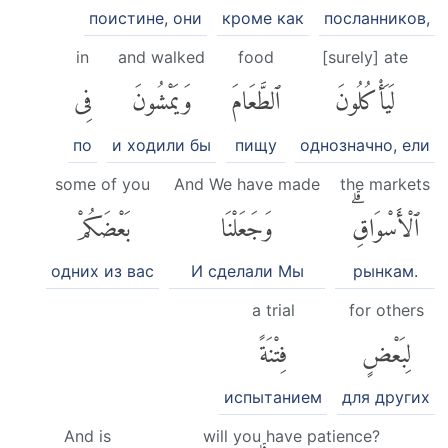
поистине, они
кроме как
посланников,
in
and walked
food
[surely] ate
لَيَأْكُلُونَ
ٱلطَّعَامَ
وَيَمْشُونَ
فِى
по
и ходили бы
пищу
однозначно, ели
some of you
And We have made
the markets
ٱلْأَسْوَاقِۗ
وَجَعَلْنَا
بَعْضَكُمْ
одних из вас
И сделали Мы
рынкам.
a trial
for others
لِبَعْضٍ
فِتْنَةً
испытанием
для других
And is
will you have patience?