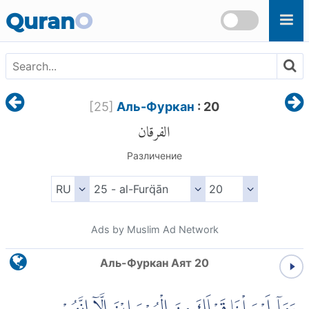
Skip to main content
Quran
O
[
25
]
Аль-Фуркан
: 20
الفرقان
Различение
Ads by Muslim Ad Network
Аль-Фуркан Аят 20