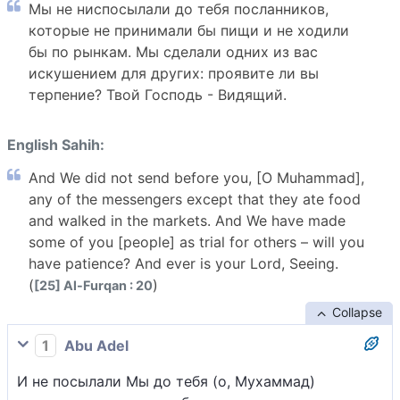
Мы не ниспосылали до тебя посланников,
которые не принимали бы пищи и не ходили
бы по рынкам. Мы сделали одних из вас
искушением для других: проявите ли вы
терпение? Твой Господь - Видящий.
English Sahih:
And We did not send before you, [O Muhammad],
any of the messengers except that they ate food
and walked in the markets. And We have made
some of you [people] as trial for others – will you
have patience? And ever is your Lord, Seeing.
(
)
[25] Al-Furqan : 20
Collapse
1
Abu Adel
И не посылали Мы до тебя (о, Мухаммад)