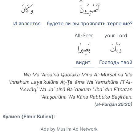
أَتَصْبِرُونَۗ
وَكَانَ
И является
будете ли вы проявлять терпение?
All-Seer
your Lord
رَبُّكَ
بَصِيرًا
видит.
Господь твой
Wa Mā 'Arsalnā Qablaka Mina Al-Mursalīna 'Illā
'Innahum Laya'kulūna Aţ-Ţa`āma Wa Yamshūna Fī Al-
'Aswāqi Wa Ja`alnā Ba`đakum Liba`đin Fitnatan
'Ataşbirūna Wa Kāna Rabbuka Başīrāan.
(
)
al-Furq̈ān 25:20
Кулиев (Elmir Kuliev):
Ads by Muslim Ad Network