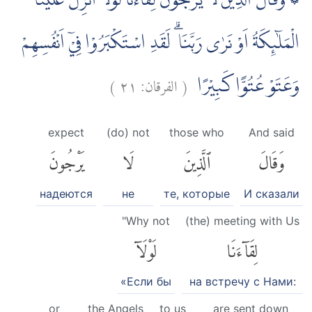
۞ وَقَالَ الَّذِيْنَ لَا يَرْجُوْنَ لِقَاۤءَنَا لَوْلَآ اُنْزِلَ عَلَيْنَا
الْمَلٰۤىِٕكَةُ اَوْ نَرٰى رَبَّنَا ۗ لَقَدِ اسْتَكْبَرُوْا فِيْٓ اَنْفُسِهِمْ
)
٢١
الفرقان:
(
وَعَتَوْ عُتُوًّا كَبِيْرًا
expect
(do) not
those who
And said
وَقَالَ
ٱلَّذِينَ
لَا
يَرْجُونَ
надеются
не
те, которые
И сказали
"Why not
(the) meeting with Us
لِقَآءَنَا
لَوْلَآ
«Если бы
на встречу с Нами:
or
the Angels
to us
are sent down