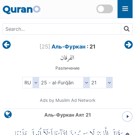
Skip to main content
Quran
O
[
25
]
Аль-Фуркан
: 21
الفرقان
Различение
Ads by Muslim Ad Network
Аль-Фуркан Аят 21