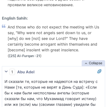
проявили великое неповиновение.
English Sahih:
And those who do not expect the meeting with Us
say, "Why were not angels sent down to us, or
[why] do we [not] see our Lord?" They have
certainly become arrogant within themselves and
[become] insolent with great insolence.
(
)
[25] Al-Furqan : 21
Collapse
1
Abu Adel
И сказали те, которые не надеются на встречу с
Нами [те, которые не верят в День Суда]: «Если
бы к нам были ниспосланы ангелы (которые
сказали бы нам, что Мухаммад говорит истину)
или же (если) мы (своими глазами) увидели бы