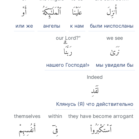
أُنزِلَ
عَلَيْنَا
ٱلْمَلَٰٓئِكَةُ
أَوْ
или же
ангелы
к нам
были ниспосланы
our Lord?"
we see
نَرَىٰ
رَبَّنَاۗ
нашего Господа!»
мы увидели бы
Indeed
لَقَدِ
Клянусь (Я) что действительно
themselves
within
they have become arrogant
ٱسْتَكْبَرُوا۟
فِىٓ
أَنفُسِهِمْ