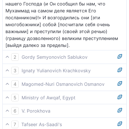
нашего Господа (и Он сообщил бы нам, что
Мухаммад на самом деле является Его
посланником)!» И возгордились они [эти
многобожники] собой [посчитали себя очень
важными] и преступили (своей этой речью)
(границу дозволенного) великим преступлением
[выйдя далеко за пределы].
2
Gordy Semyonovich Sablukov
Те, которые не ждут сретить Нас, говорят: "О если
3
Ignaty Yulianovich Krachkovsky
ниспосланы были к нам ангелы, или мы увидели
И сказали те, которые надеются Нас встретить:
бы Господа нашего!" Они величаются собой,
4
Magomed-Nuri Osmanovich Osmanov
"Если бы к нам были ниспосланы ангелы или
надмеваются великим надмением.
Те, которые надеются, что не предстанут перед
увидели мы нашего Господа!" Они возгордились в
5
Ministry of Awqaf, Egypt
Нами, говорят: "Почему к нам не ниспосланы
своих думах и преступили великим
Те, которые опровергают воскрешение и не
ангелы? Почему мы не видим нашего Господа?"
преступлением.
6
V. Porokhova
ожидают воздаяния за то, что делали, сказали:
Они, несомненно, возгордились в сердце и
И те, кто в сретение с Нами не поверил, говорят:
"Почему к нам не ниспосланы ангелы? Почему мы
подняли великий бунт [против Аллаха].
7
Tafseer As-Saadi's