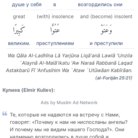
душе у себя
в
возгордились они
great
(with) insolence
and (become) insolent
وَعَتَوْ
عُتُوًّا
كَبِيرًا
великим.
преступлением
и преступили
Wa Qāla Al-Ladhīna Lā Yarjūna Liqā'anā Lawlā 'Unzila
`Alaynā Al-Malā'ikatu 'Aw Naraá Rabbanā Laqad
Astakbarū Fī 'Anfusihim Wa `Ataw `Utūwāan Kabīrāan.
(
)
al-Furq̈ān 25:21
Кулиев (Elmir Kuliev):
Ads by Muslim Ad Network
Те, которые не надеются на встречу с Нами,
говорят: «Почему к нам не ниспосланы ангелы?
И почему мы не видим нашего Господа?». Они
надменно возгордились в душе собой и