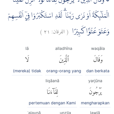
۞ وَقَالَ الَّذِيْنَ لَا يَرْجُوْنَ لِقَاۤءَنَا لَوْلَآ اُنْزِلَ عَلَيْنَا
الْمَلٰۤىِٕكَةُ اَوْ نَرٰى رَبَّنَا ۗ لَقَدِ اسْتَكْبَرُوْا فِيْٓ اَنْفُسِهِمْ
)
٢١
الفرقان:
(
وَعَتَوْ عُتُوًّا كَبِيْرًا
lā
alladhīna
waqāla
وَقَالَ
ٱلَّذِينَ
لَا
(mereka) tidak
orang-orang yang
dan berkata
liqāanā
yarjūna
يَرْجُونَ
لِقَآءَنَا
pertemuan dengan Kami
mengharapkan
ʿalaynā
unzila
lawlā