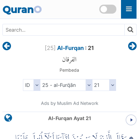
Skip to main content
Quran
O
[
25
]
Al-Furqan
: 21
الفرقان
Pembeda
Ads by Muslim Ad Network
Al-Furqan Ayat 21