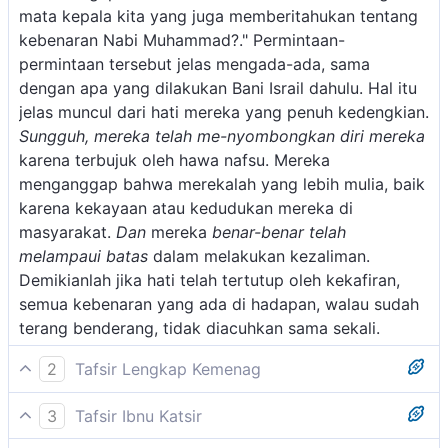
mata kepala kita yang juga memberitahukan tentang
kebenaran Nabi Muhammad?." Permintaan-
permintaan tersebut jelas mengada-ada, sama
dengan apa yang dilakukan Bani Israil dahulu. Hal itu
jelas muncul dari hati mereka yang penuh kedengkian.
Sungguh, mereka telah me-nyombongkan
diri mereka
karena terbujuk oleh hawa nafsu. Mereka
menganggap bahwa merekalah yang lebih mulia, baik
karena kekayaan atau kedudukan mereka di
masyarakat.
Dan
mereka
benar-benar telah
melampaui batas
dalam melakukan kezaliman.
Demikianlah jika hati telah tertutup oleh kekafiran,
semua kebenaran yang ada di hadapan, walau sudah
terang benderang, tidak diacuhkan sama sekali.
2
Tafsir Lengkap Kemenag
Orang-orang yang tidak percaya hari kebangkitan
3
Tafsir Ibnu Katsir
atau mengingkari hari Kiamat, di mana mereka akan