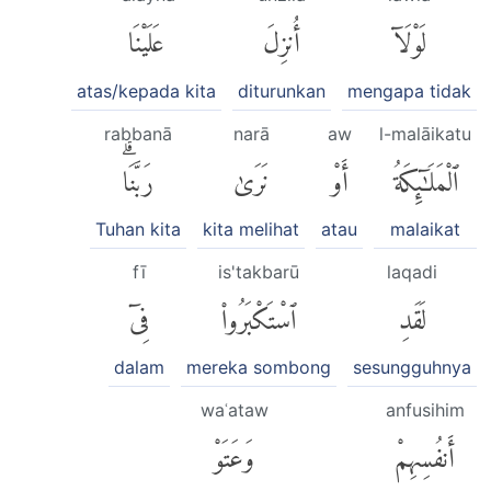
لَوْلَآ
أُنزِلَ
عَلَيْنَا
atas/kepada kita
diturunkan
mengapa tidak
rabbanā
narā
aw
l-malāikatu
ٱلْمَلَٰٓئِكَةُ
أَوْ
نَرَىٰ
رَبَّنَاۗ
Tuhan kita
kita melihat
atau
malaikat
fī
is'takbarū
laqadi
لَقَدِ
ٱسْتَكْبَرُوا۟
فِىٓ
dalam
mereka sombong
sesungguhnya
waʿataw
anfusihim
أَنفُسِهِمْ
وَعَتَوْ