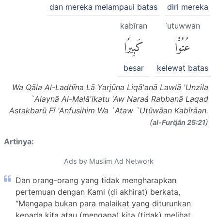
dan mereka melampaui batas
diri mereka
kabīran
ʿutuwwan
عُتُوًّا
كَبِيرًا
besar
kelewat batas
Wa Qāla Al-Ladhīna Lā Yarjūna Liqā'anā Lawlā 'Unzila
`Alaynā Al-Malā'ikatu 'Aw Naraá Rabbanā Laqad
Astakbarū Fī 'Anfusihim Wa `Ataw `Utūwāan Kabīrāan.
(
)
al-Furq̈ān 25:21
Artinya:
Ads by Muslim Ad Network
Dan orang-orang yang tidak mengharapkan
pertemuan dengan Kami (di akhirat) berkata,
“Mengapa bukan para malaikat yang diturunkan
kepada kita atau (mengapa) kita (tidak) melihat