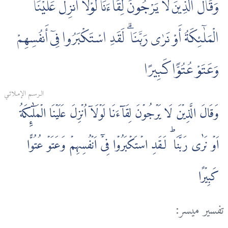
وَقَالَ الَّذِينَ لَا يَرْجُونَ لِقَآءَنَا لَوْلَآ أُنزِلَ عَلَيْنَا
الْمَلٰٓئِكَةُ أَوْ نَرٰى رَبَّنَا ۗ لَقَدِ اسْتَكْبَرُوا فِىٓ أَنفُسِهِمْ
وَعَتَوْ عُتُوًّا كَبِيرًا
الـرسـم الإمـلائـي
وَقَالَ الَّذِيۡنَ لَا يَرۡجُوۡنَ لِقَآءَنَا لَوۡلَاۤ اُنۡزِلَ عَلَيۡنَا الۡمَلٰٓٮِٕكَةُ
اَوۡ نَرٰى رَبَّنَا ؕ لَـقَدِ اسۡتَكۡبَرُوۡا فِىۡۤ اَنۡفُسِهِمۡ وَعَتَوۡ عُتُوًّا
كَبِيۡرًا‏
تفسير ميسر: