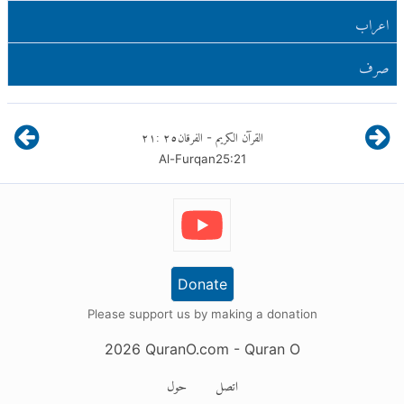
اعراب
صرف
القرآن الكريم
الفرقان
٢٥
:
٢١
-
Al-Furqan
25
:
21
Donate
Please support us by making a donation
2026
QuranO.com
- Quran O
اتصل
حول