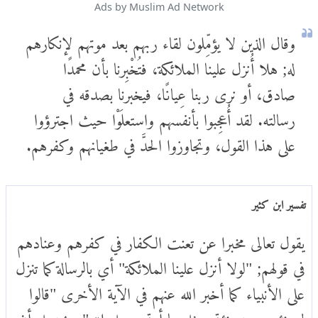
Ads by Muslim Ad Network
وقال الذين لا يؤمِّلون لقاء ربهم بعد موتهم لإنكارهم
له; هلا أُنزل علينا الملائكة، فتُخْبِرنا بأن محمدًا
صادق، أو نرى ربنا عِيانًا، فيخبرنا بصدقه في
رسالته. لقد أُعجِبوا بأنفسهم واستعلَوْا حيث اجترؤوا
على هذا القول، وتجاوزوا الحدَّ في طغيانهم وكفرهم.
تفسير ابن كثير
يقول تعالى مخبرا عن تعنت الكفار في كفرهم وعنادهم
في قولهم; "لولا أنزل علينا الملائكة" أي بالرسالة كما تنزل
على الأنبياء كما أخبر الله عنهم في الآية الأخرى "قالوا
لن نؤمن حتى نؤتى مثل ما أوتي رسل الله" ويحتمل أن