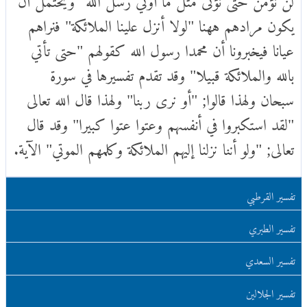
يكون مرادهم ههنا "لولا أنزل علينا الملائكة" فنراهم
عيانا فيخبرونا أن محمدا رسول الله كقولهم "حتى تأتي
بالله والملائكة قبيلا" وقد تقدم تفسيرها في سورة
سبحان ولهذا قالوا; "أو نرى ربنا" ولهذا قال الله تعالى
"لقد استكبروا في أنفسهم وعتوا عتوا كبيرا" وقد قال
تعالى; "ولو أننا نزلنا إليهم الملائكة وكلمهم الموتي" الآية.
تفسير القرطبي
تفسير الطبري
تفسير السعدي
تفسير الجلالين