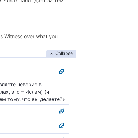
к Аллах наблюдает за тем,
 is Witness over what you
Collapse
вляете неверие в
ах, это – Ислам) (и
ем тому, что вы делаете?»
ь тому, что делаете?"