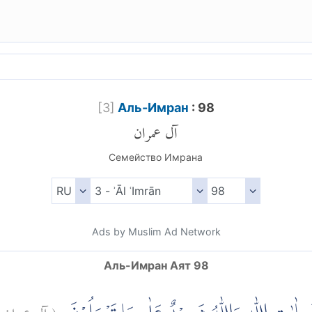
[
3
]
Аль-Имран
: 98
آل عمران
Семейство Имрана
Ads by Muslim Ad Network
Аль-Имран Аят 98
آل عمران:
(