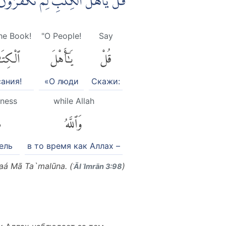
قُلْ يٰٓاَهْلَ الْكِتٰبِ لِمَ تَكْفُرُوْن
the Book!
"O People!
Say
قُلْ
يَٰٓأَهْلَ
ٱلْكِتَ
ания!
«О люди
Скажи:
tness
while Allah
وَٱللَّهُ
ش
ель
в то время как Аллах –
laá Mā Ta`malūna. (
)
ʾĀl ʿImrān 3:98