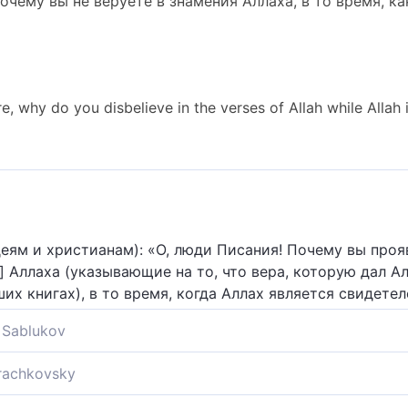
чему вы не веруете в знамения Аллаха, в то время, ка
re, why do you disbelieve in the verses of Allah while Allah
деям и христианам): «О, люди Писания! Почему вы проя
 Аллаха (указывающие на то, что вера, которую дал Алл
их книгах), в то время, когда Аллах является свидетел
Sablukov
! Зачем отвергаете знамения Божии, когда Бог присущ
Krachkovsky