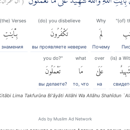
َ بِاٰيٰتِ اللّٰهِ وَاللّٰهُ شَهِيْدٌ عَلٰى مَا تَعْمَلُوْنَ
 (the) Verses
(do) you disbelieve
Why
"(of) 
ٰبِ
لِمَ
تَكْفُرُونَ
بِـَٔايَٰتِ
 знамения
вы проявляете неверие
Почему
Пис
you do?"
what
over
(is) a Wi
َهِيدٌ
عَلَىٰ
مَا
تَعْمَلُونَ
вы делаете?
то, что
на
свидет
Kitābi Lima Takfurūna Bi'āyāti Allāhi Wa Allāhu Shahīdun `A
Ads by Muslim Ad Network