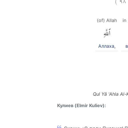
(of) Allah
in
ٱللَّهِ
Аллаха,
в
Qul Yā 'Ahla Al-
Кулиев (Elmir Kuliev):