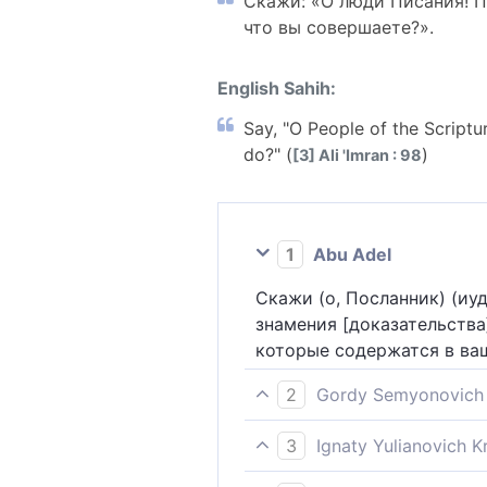
Скажи: «О люди Писания! По
что вы совершаете?».
English Sahih:
Say, "O People of the Scriptu
do?" (
)
[3] Ali 'Imran : 98
1
Abu Adel
Скажи (о, Посланник) (иу
знамения [доказательства]
которые содержатся в ваш
2
Gordy Semyonovich 
Скажи: "Читающие Писание
3
Ignaty Yulianovich 