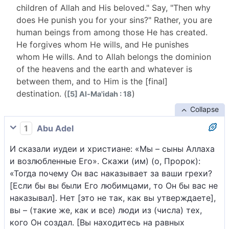
children of Allah and His beloved." Say, "Then why
does He punish you for your sins?" Rather, you are
human beings from among those He has created.
He forgives whom He wills, and He punishes
whom He wills. And to Allah belongs the dominion
of the heavens and the earth and whatever is
between them, and to Him is the [final]
destination. (
)
[5] Al-Ma'idah : 18
Collapse
1
Abu Adel
И сказали иудеи и христиане: «Мы – сыны Аллаха
и возлюбленные Его». Скажи (им) (о, Пророк):
«Тогда почему Он вас наказывает за ваши грехи?
[Если бы вы были Его любимцами, то Он бы вас не
наказывал]. Нет [это не так, как вы утверждаете],
вы – (такие же, как и все) люди из (числа) тех,
кого Он создал. [Вы находитесь на равных