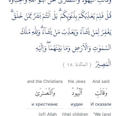
وَقَالَتِ الْيَهُوْدُ وَالنَّصٰرٰى نَحْنُ اَبْنٰۤؤُ اللّٰهِ وَاَحِبَّاۤؤُهٗ ۗ
قُلْ فَلِمَ يُعَذِّبُكُمْ بِذُنُوْبِكُمْ ۗ بَلْ اَنْتُمْ بَشَرٌ مِّمَّنْ خَلَقَۗ
يَغْفِرُ لِمَنْ يَّشَاۤءُ وَيُعَذِّبُ مَنْ يَّشَاۤءُۗ وَلِلّٰهِ مُلْكُ
السَّمٰوٰتِ وَالْاَرْضِ وَمَا بَيْنَهُمَا ۖوَاِلَيْهِ
)
١٨
المائدة:
(
الْمَصِيْرُ
and the Christians
the Jews
And said
وَقَالَتِ
ٱلْيَهُودُ
وَٱلنَّصَٰرَىٰ
и христиане:
иудеи
И сказали
(of) Allah
(the) children
"We (are)