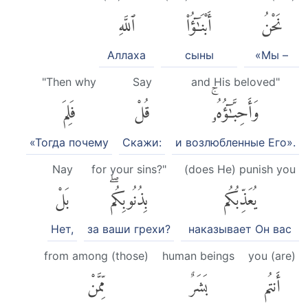
نَحْنُ
أَبْنَٰٓؤُا۟
ٱللَّهِ
Аллаха
сыны
«Мы –
"Then why
Say
and His beloved"
وَأَحِبَّٰٓؤُهُۥۚ
قُلْ
فَلِمَ
«Тогда почему
Скажи:
и возлюбленные Его».
Nay
for your sins?"
(does He) punish you
يُعَذِّبُكُم
بِذُنُوبِكُمۖ
بَلْ
Нет,
за ваши грехи?
наказывает Он вас
from among (those)
human beings
you (are)
أَنتُم
بَشَرٌ
مِّمَّنْ