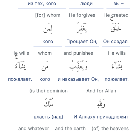
из тех, кого
люди
вы –
[for] whom
He forgives
He created
خَلَقَۚ
يَغْفِرُ
لِمَن
кого
Прощает Он,
Он создал.
He wills
whom
and punishes
He wills
يَشَآءُ
وَيُعَذِّبُ
مَن
يَشَآءُۚ
пожелает.
кого
и наказывает Он,
пожелает,
(is the) dominion
And for Allah
وَلِلَّهِ
مُلْكُ
власть (над)
И Аллаху принадлежит
and whatever
and the earth
(of) the heavens