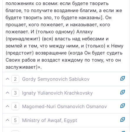
положениях со всеми: если будете творить
благое, то получите воздаяние благим, а если же
будете творить зло, то будете наказаны]. Он
прощает, кого пожелает, и наказывает, кого
пожелает. И (только одному) Аллаху
(принадлежит) (вся) власть над небесами и
землей и тем, что между ними, и (только) к Нему
(предстоит) возвращение (когда Он будет судить
Своих рабов и воздаст каждому по тому, что он
заслуживает)».
2
Gordy Semyonovich Sablukov
Иудеи и Назаряне говорят: "Мы сыны Бога и
3
Ignaty Yulianovich Krachkovsky
возлюбленные Его". Скажи: "Почему же Он
И сказали иудеи и христиане: "Мы - сыны Аллаха
наказывает вас за грехи ваши?" Напротив, вы
4
Magomed-Nuri Osmanovich Osmanov
и возлюбленные Его". Скажи: "Тогда почему Он вас
человеки, из тех, кого сотворил Он: Он прощает
Иудеи и христиане утверждают: "Мы - сыны
наказывает за ваши грехи? Нет, вы - только люди
тому, кому хочет, и наказывает, кого хочет. Богу
5
Ministry of Awqaf, Egypt
Аллахаи любимцы его". Скажи [, Мухаммад]: "Так
из тех, кого Он создал. Он прощает, кому
принадлежит царственная власть над небесами,
Иудеи и христиане сказали: "Нас возлюбил Аллах