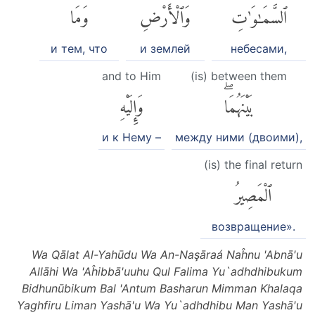
ٱلسَّمَٰوَٰتِ
وَٱلْأَرْضِ
وَمَا
и тем, что
и землей
небесами,
and to Him
(is) between them
بَيْنَهُمَاۖ
وَإِلَيْهِ
и к Нему –
между ними (двоими),
(is) the final return
ٱلْمَصِيرُ
возвращение».
Wa Qālat Al-Yahūdu Wa An-Naşāraá Naĥnu 'Abnā'u
Allāhi Wa 'Aĥibbā'uuhu Qul Falima Yu`adhdhibukum
Bidhunūbikum Bal 'Antum Basharun Mimman Khalaqa
Yaghfiru Liman Yashā'u Wa Yu`adhdhibu Man Yashā'u