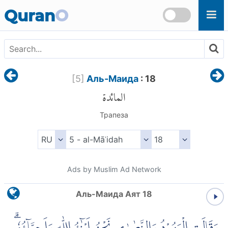
Skip to main content
Quran
O
[
5
]
Аль-Маида
: 18
المائدة
Трапеза
Ads by Muslim Ad Network
Аль-Маида Аят 18