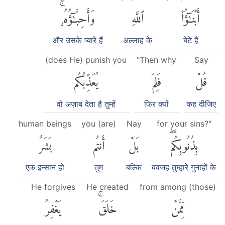
أَبْنَٰٓؤُا۟
ٱللَّهِ
وَأَحِبَّٰٓؤُهُۥۚ
और उसके प्यारे हैं
अल्लाह के
बेटे हैं
(does He) punish you
"Then why
Say
قُلْ
فَلِمَ
يُعَذِّبُكُم
वो अज़ाब देता है तुम्हें
फिर क्यों
कह दीजिए
human beings
you (are)
Nay
for your sins?"
بِذُنُوبِكُمۖ
بَلْ
أَنتُم
بَشَرٌ
एक इन्सान हो
तुम
बल्कि
बवजह तुम्हारे गुनाहों के
He forgives
He created
from among (those)
مِّمَّنْ
خَلَقَۚ
يَغْفِرُ