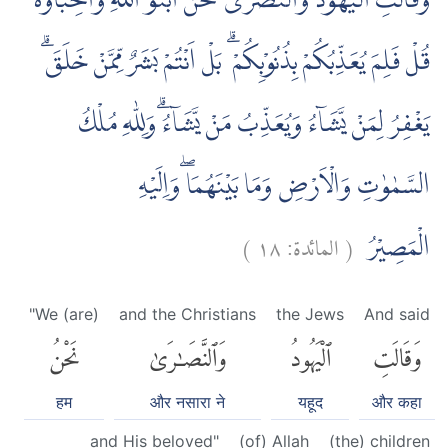
وَقَالَتِ الْيَهُوْدُ وَالنَّصٰرٰى نَحْنُ اَبْنٰۤؤُ اللّٰهِ وَاَحِبَّاۤؤُهٗ ۗ
قُلْ فَلِمَ يُعَذِّبُكُمْ بِذُنُوْبِكُمْ ۗ بَلْ اَنْتُمْ بَشَرٌ مِّمَّنْ خَلَقَۗ
يَغْفِرُ لِمَنْ يَّشَاۤءُ وَيُعَذِّبُ مَنْ يَّشَاۤءُۗ وَلِلّٰهِ مُلْكُ
السَّمٰوٰتِ وَالْاَرْضِ وَمَا بَيْنَهُمَا ۖوَاِلَيْهِ
)
١٨
المائدة:
(
الْمَصِيْرُ
"We (are)
and the Christians
the Jews
And said
وَقَالَتِ
ٱلْيَهُودُ
وَٱلنَّصَٰرَىٰ
نَحْنُ
हम
और नसारा ने
यहूद
और कहा
and His beloved"
(of) Allah
(the) children