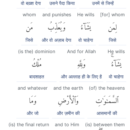
वो बख़्श देगा
उसने पैदा किया
उनमें से जिन्हें
whom
and punishes
He wills
[for] whom
لِمَن
يَشَآءُ
وَيُعَذِّبُ
مَن
जिसे
और वो अज़ाब देगा
वो चाहेगा
जिसे
(is the) dominion
And for Allah
He wills
يَشَآءُۚ
وَلِلَّهِ
مُلْكُ
बादशाहत
और अल्लाह ही के लिए है
वो चाहेगा
and whatever
and the earth
(of) the heavens
ٱلسَّمَٰوَٰتِ
وَٱلْأَرْضِ
وَمَا
और जो
और ज़मीन की
आसमानों की
(is) the final return
and to Him
(is) between them