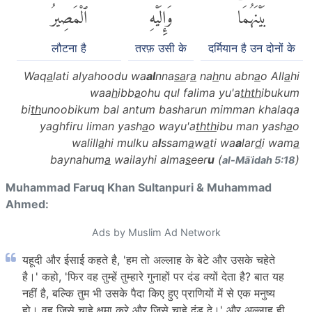
بَيْنَهُمَاۖ
وَإِلَيْهِ
ٱلْمَصِيرُ
लौटना है
तरफ़ उसी के
दर्मियान है उन दोनों के
Waq
a
lati alyahoodu wa
al
nna
sa
r
a
na
h
nu abn
a
o All
a
hi
waa
h
ibb
a
ohu qul falima yu'a
thth
ibukum
bi
th
unoobikum bal antum basharun mimman khalaqa
yaghfiru liman yash
a
o wayu'a
thth
ibu man yash
a
o
walill
a
hi mulku a
l
ssam
a
w
a
ti wa
a
lar
d
i wam
a
baynahum
a
wailayhi alma
s
eer
u
(
)
al-Māʾidah 5:18
Muhammad Faruq Khan Sultanpuri & Muhammad
Ahmed:
Ads by Muslim Ad Network
यहूदी और ईसाई कहते है, 'हम तो अल्लाह के बेटे और उसके चहेते
है।' कहो, 'फिर वह तुम्हें तुम्हारे गुनाहों पर दंड क्यों देता है? बात यह
नहीं है, बल्कि तुम भी उसके पैदा किए हुए प्राणियों में से एक मनुष्य
हो। वह जिसे चाहे क्षमा करे और जिसे चाहे दंड दे।' और अल्लाह ही