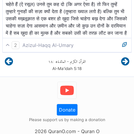
चहेते हैं (ऐ रसूल) उनसे तुम कह दो (कि अगर ऐसा है) तो फिर तुम्हें
तुम्हारे गुनाहों की सज़ा क्यों देता है (तुम्हारा ख्याल लग़ो है) बल्कि तुम भी
उसकी मख़लूक़ात से एक बशर हो ख़ुदा जिसे चाहेगा बख़ देगा और जिसको
चाहेगा सज़ा देगा आसमान और ज़मीन और जो कुछ उन दोनों के दरमियान
में है सब ख़ुदा ही का मुल्क है और सबको उसी की तरफ़ लौट कर जाना है
2
Azizul-Haqq Al-Umary
तथा यहूदी और ईसाईयों ने कहा कि हम अल्लाह के पुत्र तथा प्रियवर हैं।
١٨
:
٥
المائدة
القرآن الكريم
-
आप पूछें कि फिर वह तुम्हें तुम्हारे पापों का दण्ड क्यों देता है? बल्कि तुमभी
Al-Ma'idah
5
:
18
वैसे ही मानव पूरुष हो, जैसे दूसरे हैं, जिनकी उत्पत्ति उसने की है। वह
जिसे चाहे, क्षमा कर दे और जिसे चाहे, दण्ड दे तथा आकाश और धरती
तथा जो उन दोनों के बीच है, अल्लाह ही का राज्य (अधिपत्य)[1] है और
उसी की ओर सबको जाना है।
Donate
Please support us by making a donation
2026
QuranO.com
- Quran O