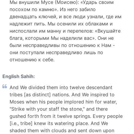
Мы внушили Мусе (Моисею): «Ударь своим
посохом по камню». Из него забило
двенадцать ключей, и все люди узнали, где им
надлежит пить. Мы осенили их облаками и
ниспослали им манну и перепелов: «Вкушайте
блага, которыми Мы наделили вас». Они не
были несправедливы по отношению к Нам -
они поступали несправедливо лишь по
отношению к себе.
English Sahih:
And We divided them into twelve descendant
tribes [as distinct] nations. And We inspired to
Moses when his people implored him for water,
"Strike with your staff the stone," and there
gushed forth from it twelve springs. Every people
[i.e., tribe] knew its watering place. And We
shaded them with clouds and sent down upon