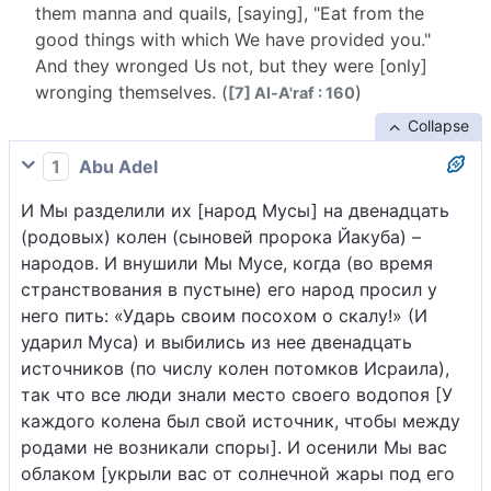
them manna and quails, [saying], "Eat from the
good things with which We have provided you."
And they wronged Us not, but they were [only]
wronging themselves. (
)
[7] Al-A'raf : 160
Collapse
1
Abu Adel
И Мы разделили их [народ Мусы] на двенадцать
(родовых) колен (сыновей пророка Йакуба) –
народов. И внушили Мы Мусе, когда (во время
странствования в пустыне) его народ просил у
него пить: «Ударь своим посохом о скалу!» (И
ударил Муса) и выбились из нее двенадцать
источников (по числу колен потомков Исраила),
так что все люди знали место своего водопоя [У
каждого колена был свой источник, чтобы между
родами не возникали споры]. И осенили Мы вас
облаком [укрыли вас от солнечной жары под его