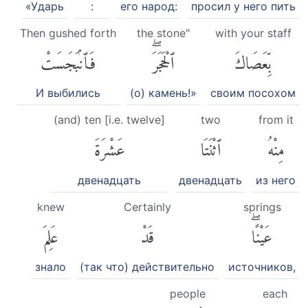
«Ударь
:
его народ:
просил у него пить
Then gushed forth
the stone"
with your staff
بِّعَصَاكَ
ٱلْحَجَرَۖ
فَٱنۢبَجَسَتْ
И выбились
(о) камень!»
своим посохом
(and) ten [i.e. twelve]
two
from it
مِنْهُ
ٱثْنَتَا
عَشْرَةَ
двенадцать
двенадцать
из него
knew
Certainly
springs
عَيْنًاۖ
قَدْ
عَلِمَ
знало
(так что) действительно
источников,
people
each