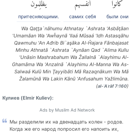
كَانُوٓا۟
أَنفُسَهُمْ
يَظْلِمُونَ
притесняющими.
самих себя
были они
Wa Qaţţa`nāhumu Athnatay `Ashrata 'Asbāţāan
'Umamāan Wa 'Awĥaynā 'Ilaá Mūsaá 'Idh Astasqāhu
Qawmuhu 'An Ađrib Bi`aşāka Al-Ĥajara Fānbajasat
Minhu Athnatā `Ashrata `Aynāan Qad `Alima Kullu
'Unāsin Mashrabahum Wa Žallalnā `Alayhimu Al-
Ghamāma Wa 'Anzalnā `Alayhimu Al-Manna Wa As-
Salwaá Kulū Min Ţayyibāti Mā Razaqnākum Wa Mā
Žalamūnā Wa Lakin Kānū 'Anfusahum Yažlimūna.
(
)
al-ʾAʿrāf 7:160
Кулиев (Elmir Kuliev):
Ads by Muslim Ad Network
Мы разделили их на двенадцать колен - родов.
Когда же его народ попросил его напоить их,