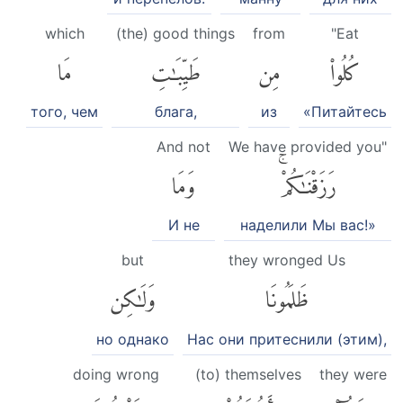
which
(the) good things
from
"Eat
كُلُوا۟
مِن
طَيِّبَٰتِ
مَا
того, чем
блага,
из
«Питайтесь
And not
We have provided you"
رَزَقْنَٰكُمْۚ
وَمَا
И не
наделили Мы вас!»
but
they wronged Us
ظَلَمُونَا
وَلَٰكِن
но однако
Нас они притеснили (этим),
doing wrong
(to) themselves
they were