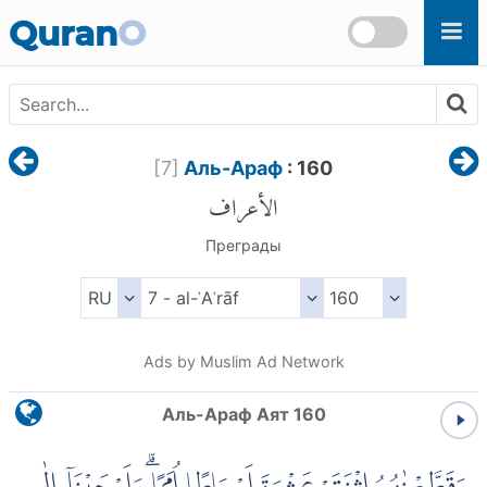
Skip to main content
Quran
O
[
7
]
Аль-Араф
: 160
الأعراف
Преграды
Ads by Muslim Ad Network
Аль-Араф Аят 160