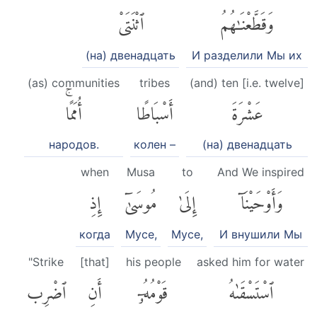
وَقَطَّعْنَٰهُمُ
ٱثْنَتَىْ
(на) двенадцать
И разделили Мы их
(as) communities
tribes
(and) ten [i.e. twelve]
عَشْرَةَ
أَسْبَاطًا
أُمَمًاۚ
народов.
колен –
(на) двенадцать
when
Musa
to
And We inspired
وَأَوْحَيْنَآ
إِلَىٰ
مُوسَىٰٓ
إِذِ
когда
Мусе,
Мусе,
И внушили Мы
"Strike
[that]
his people
asked him for water
ٱسْتَسْقَىٰهُ
قَوْمُهُۥٓ
أَنِ
ٱضْرِب