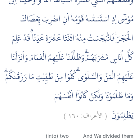
وَقَطَّعْنٰهُمُ اثْنَتَيْ عَشْرَةَ اَسْبَاطًا اُمَمًاۗ وَاَوْحَيْنَآ اِلٰى
مُوْسٰٓى اِذِ اسْتَسْقٰىهُ قَوْمُهٗٓ اَنِ اضْرِبْ بِّعَصَاكَ
الْحَجَرَۚ فَانْۢبَجَسَتْ مِنْهُ اثْنَتَا عَشْرَةَ عَيْنًاۗ قَدْ عَلِمَ
كُلُّ اُنَاسٍ مَّشْرَبَهُمْۗ وَظَلَّلْنَا عَلَيْهِمُ الْغَمَامَ وَاَنْزَلْنَا
عَلَيْهِمُ الْمَنَّ وَالسَّلْوٰىۗ كُلُوْا مِنْ طَيِّبٰتِ مَا رَزَقْنٰكُمْۗ
وَمَا ظَلَمُوْنَا وَلٰكِنْ كَانُوْٓا اَنْفُسَهُمْ
)
١٦٠
الأعراف:
(
يَظْلِمُوْنَ
(into) two
And We divided them