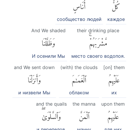
كُلُّ
أُنَاسٍ
сообщество людей
каждое
And We shaded
their drinking place
مَّشْرَبَهُمْۚ
وَظَلَّلْنَا
И осенили Мы
место своего водопоя.
and We sent down
(with) the clouds
[on] them
عَلَيْهِمُ
ٱلْغَمَٰمَ
وَأَنزَلْنَا
и низвели Мы
облаком
их
and the quails
the manna
upon them
عَلَيْهِمُ
ٱلْمَنَّ
وَٱلسَّلْوَىٰۖ
и перепелов.
манну
для них