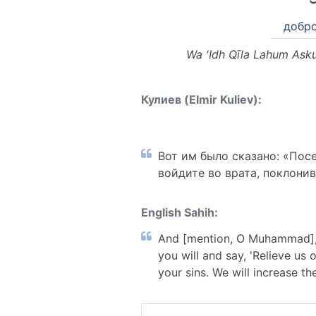
добр
Wa 'Idh Qīla Lahum Ask
Кулиев (Elmir Kuliev):
Вот им было сказано: «Посе
войдите во врата, поклон
English Sahih:
And [mention, O Muhammad], wh
you will and say, 'Relieve us 
your sins. We will increase t