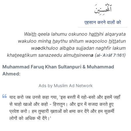
ٱلْمُحْسِنِينَ
एहसान करने वालों को
Wai
th
qeela lahumu oskunoo h
ath
ihi alqaryata
wakuloo minh
a
h
aythu shitum waqooloo
h
i
tt
atun
wa
o
dkhuloo alb
a
ba sujjadan naghfir lakum
kha
t
ee
a
tikum sanazeedu almu
h
sineen
a
(
)
al-ʾAʿrāf 7:161
Muhammad Faruq Khan Sultanpuri & Muhammad
Ahmed:
Ads by Muslim Ad Network
याद करो जब उनसे कहा गया, 'इस बस्ती में रहो-बसो और इसमें जहाँ
से चाहो खाओ और कहो - हित्ततुन। और द्वार में सजदा करते हुए
प्रवेश करो। हम तुम्हारी ख़ताओं को क्षमा कर देंगे और हम सुकर्मी
लोगों को अधिक भी देंगे।'