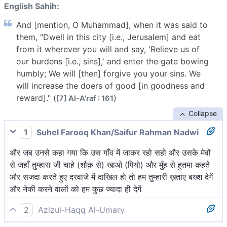
English Sahih:
And [mention, O Muhammad], when it was said to
them, "Dwell in this city [i.e., Jerusalem] and eat
from it wherever you will and say, 'Relieve us of
our burdens [i.e., sins],' and enter the gate bowing
humbly; We will [then] forgive you your sins. We
will increase the doers of good [in goodness and
reward]." (
)
[7] Al-A'raf : 161
Collapse
1
Suhel Farooq Khan/Saifur Rahman Nadwi
और जब उनसे कहा गया कि उस गाँव में जाकर रहो सहो और उसके मेवों
से जहाँ तुम्हारा जी चाहे (शौक़ से) खाओ (पियो) और मुँह से हुतमा कहते
और सजदा करते हुए दरवाजे में दाखिल हो तो हम तुम्हारी ख़ताए बख्श देगें
और नेकी करने वालों को हम कुछ ज्यादा ही देगें
2
Azizul-Haqq Al-Umary