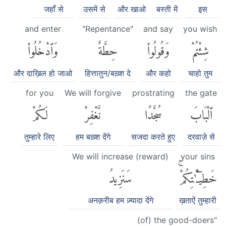
जहाँ से
उसमें से
और खाओ
बस्ती में
इस
and enter
"Repentance"
and say
you wish
شِئْتُمْ
وَقُولُوا۟
حِطَّةٌ
وَٱدْخُلُوا۟
और दाख़िल हो जाओ
हित्तातुन/बख़्श दे
और कहो
चाहो तुम
for you
We will forgive
prostrating
the gate
ٱلْبَابَ
سُجَّدًا
نَّغْفِرْ
لَكُمْ
तुम्हारे लिए
हम बख़्श देंगे
सजदा करते हुए
दरवाज़े से
We will increase (reward)
your sins
خَطِيٓـَٰٔتِكُمْۚ
سَنَزِيدُ
अनक़रीब हम ज़्यादा देंगे
ख़ताऐं तुम्हारी
(of) the good-doers"