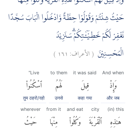
وَاِذْ قِيْلَ لَهُمُ اسْكُنُوْا هٰذِهِ الْقَرْيَةَ وَكُلُوْا مِنْهَا
حَيْثُ شِئْتُمْ وَقُوْلُوْا حِطَّةٌ وَّادْخُلُوا الْبَابَ سُجَّدًا
نَّغْفِرْ لَكُمْ خَطِيْۤـٰٔتِكُمْۗ سَنَزِيْدُ
)
١٦١
الأعراف:
(
الْمُحْسِنِيْنَ
"Live
to them
it was said
And when
وَإِذْ
قِيلَ
لَهُمُ
ٱسْكُنُوا۟
तुम ठहरो/रहो
उनसे
कहा गया
और जब
wherever
from it
and eat
city
(in) this
هَٰذِهِ
ٱلْقَرْيَةَ
وَكُلُوا۟
مِنْهَا
حَيْثُ