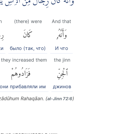
وَّاَنَّهٗ كَانَ رِجَالٌ مِّنَ الْاِنْسِ 
n
(there) were
And that
وَأَنَّهُۥ
كَانَ
رِ
жи
было (так, что)
И что
 they increased them
the jinn
ٱلْجِنِّ
فَزَادُوهُمْ
 они прибавляли им
джинов
Fazādūhum Rahaqāan. (
)
al-Jinn 72:6