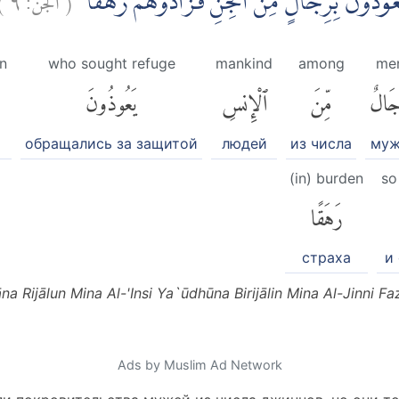
يَعُوْذُوْنَ بِرِجَالٍ مِّنَ الْجِنِّ فَزَادُوْهُمْ رَهَقًاۖ
en
who sought refuge
mankind
among
me
جَالٌ
مِّنَ
ٱلْإِنسِ
يَعُوذُونَ
обращались за защитой
людей
из числа
му
(in) burden
so
رَهَقًا
страха
и
a Rijālun Mina Al-'Insi Ya`ūdhūna Birijālin Mina Al-Jinni 
Ads by Muslim Ad Network