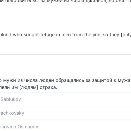
и покровительства мужей из числа джиннов, но они то
ind who sought refuge in men from the jinn, so they [onl
о мужи из числа людей обращались за защитой к мужа
ляли им [людям] страха.
Sablukov
 люди, ищущие покровительства у некоторых из гениев,
Krachkovsky
али к мужам среди джиннов, и они прибавили им безу
novich Osmanov