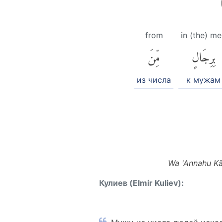
from
in (the) m
بِرِجَالٍ
مِّنَ
из числа
к мужам
Wa 'Annahu Kān
Кулиев (Elmir Kuliev):