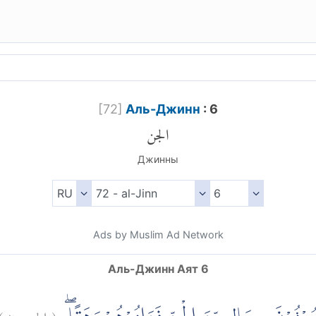
[
72
]
Аль-Джинн
: 6
الجن
Джинны
Ads by Muslim Ad Network
Аль-Джинн Аят 6
)
٦
الجن:
(