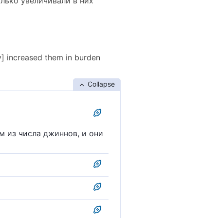
лько увеличивали в них
y] increased them in burden
Collapse
м из числа джиннов, и они
 и это в них только
мия.