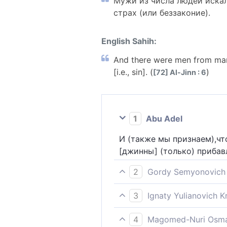
Мужи из числа людей искал
страх (или беззаконие).
English Sahih:
And there were men from mank
[i.e., sin]. (
)
[72] Al-Jinn : 6
1
Abu Adel
И (также мы признаем),чт
[джинны] (только) прибав
2
Gordy Semyonovich 
Есть в человеческом роде
3
Ignaty Yulianovich 
избыток легкомыслия.
Мужи среди людей прибег
4
Magomed-Nuri Osma