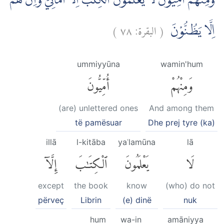
وَمِنْهُمْ اُمِّيُّوْنَ لَا يَعْلَمُوْنَ الْكِتٰبَ اِلَّآ اَمَانِيَّ وَاِنْ هُمْ
)
٧٨
البقرة:
(
اِلَّا يَظُنُّوْنَ
ummiyyūna
wamin'hum
وَمِنْهُمْ
أُمِّيُّونَ
(are) unlettered ones
And among them
të pamësuar
Dhe prej tyre (ka)
illā
l-kitāba
yaʿlamūna
lā
لَا
يَعْلَمُونَ
ٱلْكِتَٰبَ
إِلَّآ
except
the book
know
(who) do not
përveç
Librin
(e) dinë
nuk
hum
wa-in
amāniyya