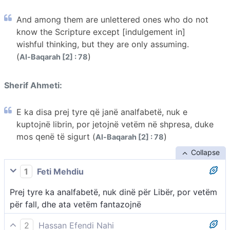
And among them are unlettered ones who do not
know the Scripture except [indulgement in]
wishful thinking, but they are only assuming.
(
)
Al-Baqarah [2] : 78
Sherif Ahmeti:
E ka disa prej tyre që janë analfabetë, nuk e
kuptojnë librin, por jetojnë vetëm në shpresa, duke
mos qenë të sigurt (
)
Al-Baqarah [2] : 78
Collapse
1
Feti Mehdiu
Prej tyre ka analfabetë, nuk dinë për Libër, por vetëm
për fall, dhe ata vetëm fantazojnë
2
Hassan Efendi Nahi