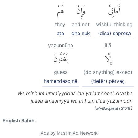
أَمَانِىَّ
وَإِنْ
هُمْ
they
and not
wishful thinking
ata
dhe nuk
(disa) shpresa
yaẓunnūna
illā
إِلَّا
يَظُنُّونَ
guess
(do anything) except
hamendësojnë
(tjetër) përveç
Wa minhum ummiyyoona laa ya'lamoonal kitaaba
illaaa amaaniyya wa in hum illaa yazunnoon
(
)
al-Baq̈arah 2:78
English Sahih:
Ads by Muslim Ad Network