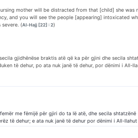
ursing mother will be distracted from that [child] she was 
y, and you will see the people [appearing] intoxicated whi
 severe. (
)
Al-Hajj [22] : 2
, secila gjidhënëse braktis atë që ka për gjini dhe secila sh
duken të dehur, po ata nuk janë të dehur, por dënimi i All-ll
 femër me fëmijë për gjiri do ta lë atë, dhe secila shtatzënë
rëz të dehur; e ata nuk janë të dehur por dënimi i All-llahu