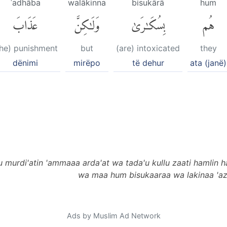
ʿadhāba
walākinna
bisukārā
hum
هُم
بِسُكَٰرَىٰ
وَلَٰكِنَّ
عَذَابَ
the) punishment
but
(are) intoxicated
they
dënimi
mirëpo
të dehur
ata (janë)
 murdi'atin 'ammaaa arda'at wa tada'u kullu zaati hamlin
wa maa hum bisukaaraa wa lakinaa 'az
Ads by Muslim Ad Network