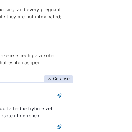
nursing, and every pregnant
le they are not intoxicated;
tatëzënë e hedh para kohe
ahut është i ashpër
Collapse
 do ta hedhë frytin e vet
t është i tmerrshëm