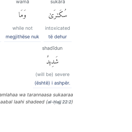
wamā
sukārā
سُكَٰرَىٰ
وَمَا
while not
intoxicated
megjithëse nuk
të dehur
shadīdun
شَدِيدٌ
(will be) severe
(është) i ashpër.
 hamlahaa wa tarannaasa sukaaraa
aabal laahi shadeed (
)
al-Ḥajj 22:2