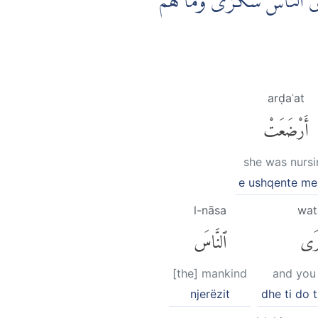
تَرَى النَّاسَ سُكٰرٰى وَمَا هُمْ
arḍaʿat
أَرْضَعَتْ
she was nursi
e ushqente me 
l-nāsa
wat
رَى
ٱلنَّاسَ
[the] mankind
and you 
njerëzit
dhe ti do 