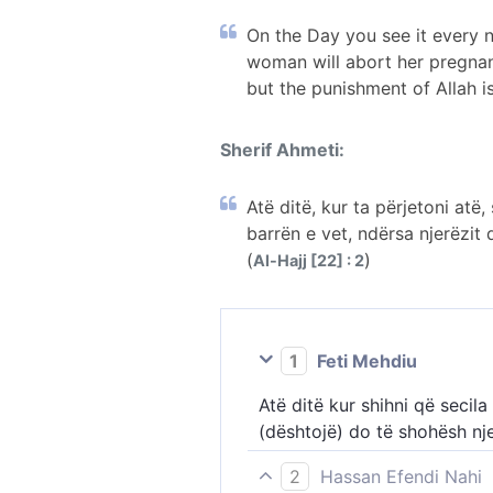
On the Day you see it every n
woman will abort her pregnanc
but the punishment of Allah is
Sherif Ahmeti:
Atë ditë, kur ta përjetoni atë
barrën e vet, ndërsa njerëzit 
(
)
Al-Hajj [22] : 2
1
Feti Mehdiu
Atë ditë kur shihni që secila
(dështojë) do të shohësh nje
2
Hassan Efendi Nahi