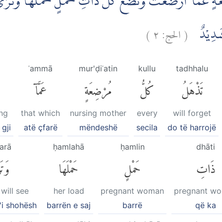
ْضِعَةٍ عَمَّآ اَرْضَعَتْ وَتَضَعُ كُلُّ ذَاتِ حَمْلٍ حَمْلَهَا وَ
)
٢
الحج:
(
 شَدِيْدٌ
ʿammā
mur'ḍiʿatin
kullu
tadhhalu
تَذْهَلُ
كُلُّ
مُرْضِعَةٍ
عَمَّآ
ng
that which
nursing mother
every
will forget
gji
atë çfarë
mëndeshë
secila
do të harrojë
arā
ḥamlahā
ḥamlin
dhāti
ذَاتِ
حَمْلٍ
حَمْلَهَا
وَتَ
will see
her load
pregnant woman
pregnant w
t'i shohësh
barrën e saj
barrë
që ka