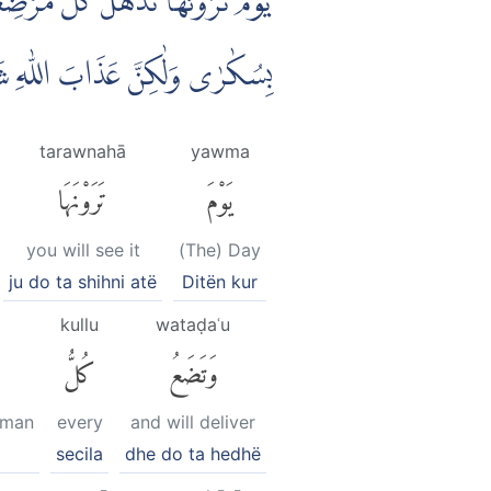
يَوْمَ تَرَوْنَهَا تَذْهَلُ كُلُّ مُر
بِسُكٰرٰى وَلٰكِنَّ عَذَابَ اللّٰهِ
tarawnahā
yawma
يَوْمَ
تَرَوْنَهَا
you will see it
(The) Day
ju do ta shihni atë
Ditën kur
kullu
wataḍaʿu
وَتَضَعُ
كُلُّ
oman
every
and will deliver
secila
dhe do ta hedhë