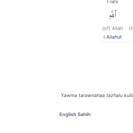
l-lahi
ٱللَّهِ
(of) Allah
(
i Allahut
Yawma tarawnahaa tazhalu kullu
English Sahih: