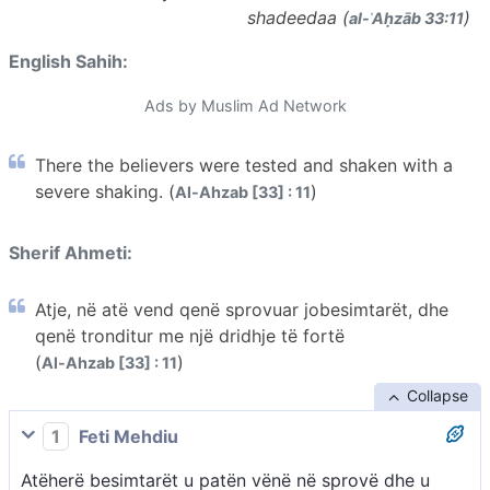
shadeedaa (
)
al-ʾAḥzāb 33:11
English Sahih:
Ads by Muslim Ad Network
There the believers were tested and shaken with a
severe shaking. (
)
Al-Ahzab [33] : 11
Sherif Ahmeti:
Atje, në atë vend qenë sprovuar jobesimtarët, dhe
qenë tronditur me një dridhje të fortë
(
)
Al-Ahzab [33] : 11
Collapse
1
Feti Mehdiu
Atëherë besimtarët u patën vënë në sprovë dhe u