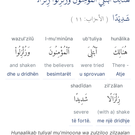
هُنَالِكَ ابْتُلِيَ الْمُؤْمِنُوْنَ وَزُلْزِلُوْا زِلْزَالًا
)
١١
الأحزاب:
(
شَدِيْدًا
wazul'zilū
l-mu'minūna
ub'tuliya
hunālika
هُنَالِكَ
ٱبْتُلِىَ
ٱلْمُؤْمِنُونَ
وَزُلْزِلُوا۟
and shaken
the believers
were tried
There -
dhe u dridhën
besimtarët
u sprovuan
Atje
shadīdan
zil'zālan
زِلْزَالًا
شَدِيدًا
severe
(with a) shake
të fortë.
me një dridhje
Hunaalikab tuliyal mu'minoona wa zulziloo zilzaalan